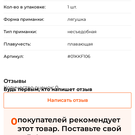
Кол-во в упаковке:
1 шт.
Форма приманки:
лягушка
Тип приманки:
несъедобная
Плавучесть:
плавающая
Артикул:
#01KKF106
Отзывы
Количество оценок: 0
Будь первым, кто напишет отзыв
Написать отзыв
Создать аккаунт
0
покупателей рекомендует
этот товар. Поставьте свой
ФИО: *