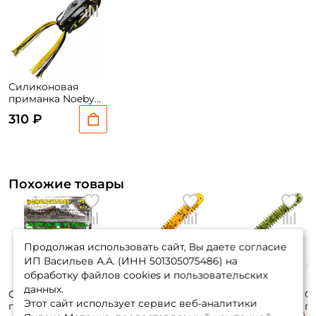
Силиконовая
приманка Noeby
Kong Kim frog 7см.
310 ₽
21г. #F106 1шт.
Похожие товары
Продолжая использовать сайт, Вы даете согласие
ИП Васильев А.А. (ИНН 501305075486) на
обработку файлов cookies и пользовательских
данных.
Силиконовая
Силиконовая
Силиконовая
С
Этот сайт использует сервис веб-аналитики
приманка Pontoon
приманка Lucky
приманка Lucky
п