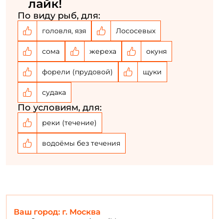
лайк!
По виду рыб, для:
Email: *
головля, язя
Лососевых
Номер телефона: *
сома
жереха
окуня
форели (прудовой)
щуки
Придумайте пароль: *
судака
По условиям, для:
Повторите пароль: *
реки (течение)
Заполняя данную форму вы соглашаетесь на обработку
персональных данных
водоёмы без течения
Создать аккаунт
У меня уже есть аккаунт
Ваш город: г. Москва