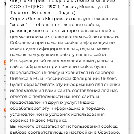
Яндекс Метрика, предоставляемый компанией
21 Awaruna 3.5
John Ballist 4
John Ballist 2.5
Jo
355 ₽
320 ₽
320 ₽
3
№403 9см. 6шт.
#PA19 10.2см. 6шт.
#PA01 6.3см. 10шт.
#P
ООО «ЯНДЕКС», 119021, Россия, Москва, ул. Л.
Толстого, 16 (далее — Яндекс).
Сервис Яндекс Метрика использует технологию
“cookie” — небольшие текстовые файлы,
размещаемые на компьютере пользователей с
целью анализа их пользовательской активности.
Информация
Собранная при помощи cookie информация не
может идентифицировать вас, однако может
помочь нам улучшить работу нашего сайта.
О магазине
Информация об использовании вами данного
8 (495) 532-77-88
Доставка
сайта, собранная при помощи cookie, будет
info@foxfishing.ru
Оплата
передаваться Яндексу и храниться на сервере
Fox-bonus
По вопросам с заказом
Яндекса в ЕС и Российской Федерации. Яндекс
Гуру
г. Москва,
ул. Плеханова д.7
будет обрабатывать эту информацию для оценки
использования вами сайта, составления для нас
Ежедневно 10:00 до 20:00
Партнерская программа
отчетов о деятельности нашего сайта, и
предоставления других услуг. Яндекс
обрабатывает эту информацию в порядке,
установленном в условиях использования
сервиса Яндекс Метрика.
Вы можете отказаться от использования cookies,
выбрав соответствующие настройки в браузере.