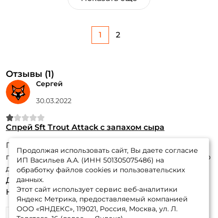
1
2
Отзывы (1)
Сергей
30.03.2022
Спрей Sft Trout Attack с запахом сыра
По факту получили 150 мл запаха старого
Продолжая использовать сайт, Вы даете согласие
помещения, которое давно не проветривали, сыр
ИП Васильев А.А. (ИНН 501305075486) на
даже отдаленно не напоминает.
обработку файлов cookies и пользовательских
данных.
Достоинства:
Объем и цена
Этот сайт использует сервис веб-аналитики
Недостатки:
Качество содержимого
Яндекс Метрика, предоставляемый компанией
ООО «ЯНДЕКС», 119021, Россия, Москва, ул. Л.
0
0