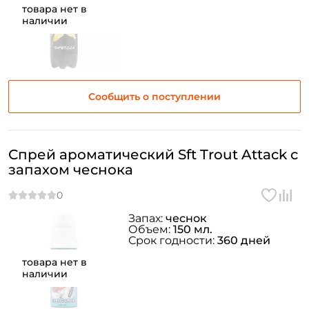
товара нет в
наличии
Создать аккаунт
Сообщить о поступлении
ФИО: *
Спрей ароматический Sft Trout Attack с
запахом чеснока
Email: *
Номер телефона: *
Запах:
чеснок
Объем:
150 мл.
Срок годности:
360 дней
Придумайте пароль: *
товара нет в
наличии
Повторите пароль: *