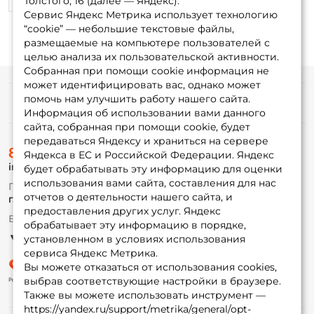
Толстого, 16 (далее — Яндекс).
Сервис Яндекс Метрика использует технологию
“cookie” — небольшие текстовые файлы,
размещаемые на компьютере пользователей с
целью анализа их пользовательской активности.
Собранная при помощи cookie информация не
может идентифицировать вас, однако может
помочь нам улучшить работу нашего сайта.
Информация
Информация об использовании вами данного
сайта, собранная при помощи cookie, будет
передаваться Яндексу и храниться на сервере
О магазине
8 (495) 532-77-88
Доставка
Яндекса в ЕС и Российской Федерации. Яндекс
info@foxfishing.ru
Оплата
будет обрабатывать эту информацию для оценки
Fox-bonus
использования вами сайта, составления для нас
По вопросам с заказом
Гуру
отчетов о деятельности нашего сайта, и
г. Москва,
ул. Плеханова д.7
предоставления других услуг. Яндекс
Ежедневно 10:00 до 20:00
обрабатывает эту информацию в порядке,
Партнерская программа
установленном в условиях использования
сервиса Яндекс Метрика.
Вы можете отказаться от использования cookies,
выбрав соответствующие настройки в браузере.
Также вы можете использовать инструмент —
https://yandex.ru/support/metrika/general/opt-