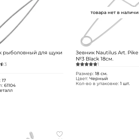
товара нет в наличи
к рыболовный для щуки
Зевник Nautilus Art. Pik
№3 Black 18см.
Размер:
18 см.
Цвет:
Черный
:
17
Кол-во в упаковке:
1 шт.
л:
61104
еталл
Создать аккаунт
ФИО: *
Email: *