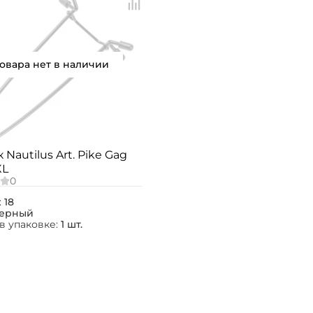
Номер телефона: *
Придумайте пароль: *
товара нет в наличии
Повторите пароль: *
Заполняя данную форму вы соглашаетесь на
обработку
персональных данных
 Nautilus Art. Pike Gag
Создать аккаунт
XL
У меня уже есть аккаунт
:
18
ерный
в упаковке:
1 шт.