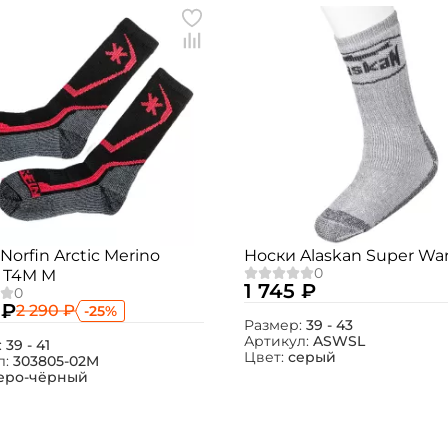
Norfin Arctic Merino
Носки Alaskan Super Wa
 T4M M
1 745 ₽
 ₽
2 290 ₽
-25%
Размер:
39 - 43
Артикул:
ASWSL
Создать аккаунт
:
39 - 41
Цвет:
серый
л:
303805-02M
еро-чёрный
ФИО: *