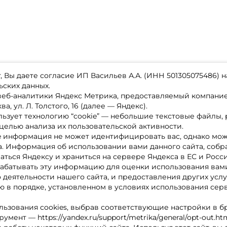
 Вы даете согласие ИП Васильев А.А. (ИНН 501305075486) н
ьских данных.
 веб-аналитики Яндекс Метрика, предоставляемый компан
а, ул. Л. Толстого, 16 (далее — Яндекс).
ьзует технологию “cookie” — небольшие текстовые файлы,
магазине
Каталог товаров
целью анализа их пользовательской активности.
ставка
Акции
лата
Новинки
e информация не может идентифицировать вас, однако мож
x-bonus
Бренды
а. Информация об использовании вами данного сайта, собр
ру
Партнерская программа
нтакты
аться Яндексу и храниться на сервере Яндекса в ЕС и Росс
литика обработки ПД
абатывать эту информацию для оценки использования вами
о деятельности нашего сайта, и предоставления других услу
 в порядке, установленном в условиях использования сер
льзования cookies, выбрав соответствующие настройки в б
мент — https://yandex.ru/support/metrika/general/opt-out.ht