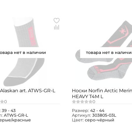
Email: *
Номер телефона: *
Придумайте пароль: *
товара нет в наличии
товара нет в наличи
Повторите пароль: *
Заполняя данную форму вы соглашаетесь на
обработку
персональных данных
Создать аккаунт
Alaskan art. ATWS-GR-L
Носки Norfin Arctic Meri
У меня уже есть аккаунт
HEAVY T4M L
:
39 - 43
Размер:
42 - 44
л:
ATWS-GR-L
Артикул:
303805-03L
ерые/красные
Цвет:
серо-чёрный