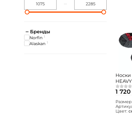
Бренды
1
Norfin
1
Alaskan
Носки 
HEAVY
1 720
Размер
Артику
Цвет:
с