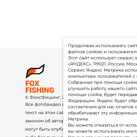
Продолжая использовать сайт,
файлов cookies и пользовател
Этот сайт использует сервис
«ЯНДЕКС», 119021, Россия, Москв
Сервис Яндекс Метрика испол
О 
компьютере пользователей с 
До
Оп
Собранная при помощи cooki
Fo
улучшить работу нашего сайт
Гу
Ко
помощи cookie, будет передав
© ФоксФишинг, 2009-2026
По
Федерации. Яндекс будет обр
Все фото\видео изображения и
составления для нас отчетов 
текст на этом сайте защищены
обрабатывает эту информацию
Метрика.
законом об авторском праве и не
Вы можете отказаться от испо
могут быть опубликованы ещё где-
вы можете использовать инстру