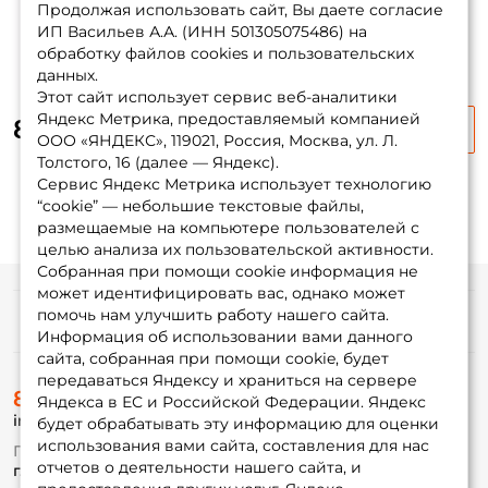
Продолжая использовать сайт, Вы даете согласие
ИП Васильев А.А. (ИНН 501305075486) на
ФИО: *
обработку файлов cookies и пользовательских
данных.
Этот сайт использует сервис веб-аналитики
Email: *
Яндекс Метрика, предоставляемый компанией
80 ₽
ООО «ЯНДЕКС», 119021, Россия, Москва, ул. Л.
Толстого, 16 (далее — Яндекс).
Номер телефона: *
Сервис Яндекс Метрика использует технологию
“cookie” — небольшие текстовые файлы,
размещаемые на компьютере пользователей с
Придумайте пароль: *
целью анализа их пользовательской активности.
Собранная при помощи cookie информация не
может идентифицировать вас, однако может
Повторите пароль: *
помочь нам улучшить работу нашего сайта.
Информация
Информация об использовании вами данного
Заполняя данную форму вы соглашаетесь на обработку
сайта, собранная при помощи cookie, будет
персональных данных
передаваться Яндексу и храниться на сервере
О магазине
8 (495) 532-77-88
Доставка
Яндекса в ЕС и Российской Федерации. Яндекс
Создать аккаунт
info@foxfishing.ru
Оплата
будет обрабатывать эту информацию для оценки
Fox-bonus
использования вами сайта, составления для нас
По вопросам с заказом
Гуру
отчетов о деятельности нашего сайта, и
г. Москва,
ул. Плеханова д.7
У меня уже есть аккаунт