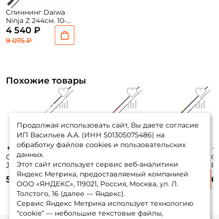
Спиннинг Daiwa
Ninja Z 244см. 10-
30гр. 132гр. fast /
4 540 ₽
802MFS
9 075 ₽
Похожие товары
Продолжая использовать сайт, Вы даете согласие
ИП Васильев А.А. (ИНН 501305075486) на
обработку файлов cookies и пользовательских
данных.
Спиннинг Lucky
Спиннинг Daiwa
Спиннинг
С
Этот сайт использует сервис веб-аналитики
John Vanrex 244см.
Ninja Z 244см. 30-
SnastiZdraste
Fi
7-28гр. 146 гр. fast/
70гр. 150гр. fast /
Porolka 244см. 40-
24
Яндекс Метрика, предоставляемый компанией
5 300 ₽
4 450 ₽
5 695 ₽
6
LJVA-802MF
802HFS
120гр. 189гр. fast /
ООО «ЯНДЕКС», 119021, Россия, Москва, ул. Л.
10 595 ₽
КЕШБЭК 10%
SZRPRK802XXH
Толстого, 16 (далее — Яндекс).
Сервис Яндекс Метрика использует технологию
“cookie” — небольшие текстовые файлы,