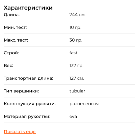
Характеристики
Применение колеблющихся и вращающихся
Длина:
244 см.
блёсен в пределах теста.
Мин. тест:
10 гр.
Преимущества:
Макс. тест:
30 гр.
Чувствительный и прочный бланк изготовлен из
запатентованного графита марки HVF,
Строй:
fast
содержащий минимальное количество
Вес:
132 гр.
связующего вещества.
Комлевая часть удилища дополнительно усиленна
Транспортная длина:
127 см.
по технологии Braiding X (специальное плетение
Тип вершинки:
tubular
волокон).
За счет специально разработанного конусного
Конструкция рукояти:
разнесенная
стыка V-Joint удилище может изгибаться под
Материал рукоятки:
eva
критическими углами не теряя своего
фирменного строя.
Превосходный визуальный контроль проводки