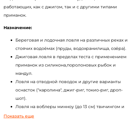
работающих, как с джигом, так и с другими типами
приманок.
Назначение:
Береговая и лодочная ловля на различных реках и
стоячих водоёмах (пруды, водохранилища, озёра).
Джиговая ловля в пределах теста с применением
приманок из силикона,поролоновых рыбок и
мандул.
Ловля на отводной поводок и другие варианты
оснасток ("каролина", джиг-риг, токио-риг, дроп-
шот).
Ловля на воблеры минноу (до 13 см) твичингом и
равномерной проводкой.
Показать еще
Рыбалка на заросшем мелководье на
неогруженную "резину".