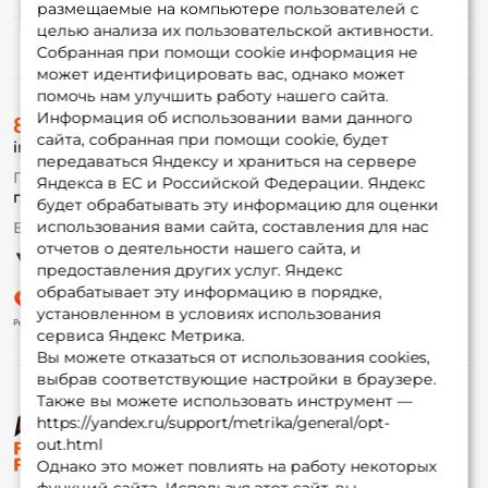
размещаемые на компьютере пользователей с
целью анализа их пользовательской активности.
Информация
Собранная при помощи cookie информация не
может идентифицировать вас, однако может
помочь нам улучшить работу нашего сайта.
О магазине
Информация об использовании вами данного
8 (495) 532-77-88
Доставка
сайта, собранная при помощи cookie, будет
info@foxfishing.ru
Оплата
передаваться Яндексу и храниться на сервере
Fox-bonus
По вопросам с заказом
Яндекса в ЕС и Российской Федерации. Яндекс
Гуру
г. Москва,
ул. Плеханова д.7
будет обрабатывать эту информацию для оценки
использования вами сайта, составления для нас
Ежедневно 10:00 до 20:00
Партнерская программа
отчетов о деятельности нашего сайта, и
предоставления других услуг. Яндекс
обрабатывает эту информацию в порядке,
установленном в условиях использования
сервиса Яндекс Метрика.
Вы можете отказаться от использования cookies,
выбрав соответствующие настройки в браузере.
Также вы можете использовать инструмент —
https://yandex.ru/support/metrika/general/opt-
© ФоксФишинг, 2009-2026
out.html
Однако это может повлиять на работу некоторых