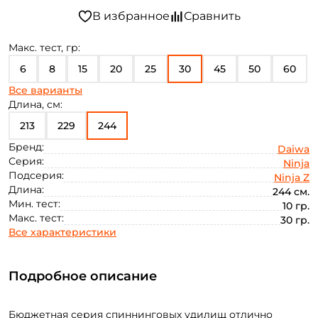
Макс. тест, гр:
6
8
15
20
25
30
45
50
60
Все варианты
70
80
100
12
18
Длина, см:
213
229
244
Бренд:
Daiwa
Серия:
Ninja
Подсерия:
Ninja Z
Длина:
244 см.
Мин. тест:
10 гр.
Макс. тест:
30 гр.
Все характеристики
Подробное описание
Бюджетная серия спиннинговых удилищ отлично