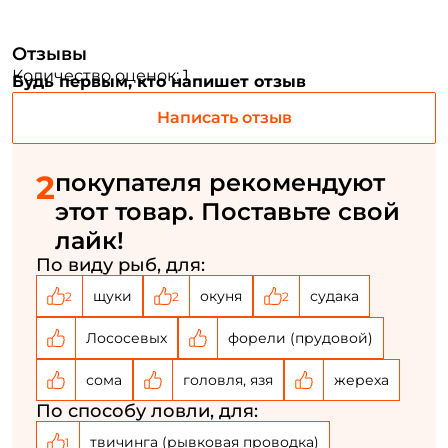
Отзывы
Номер телефона: *
Количество оценок: 1
Будь первым, кто напишет отзыв
Придумайте пароль: *
Написать отзыв
Повторите пароль: *
2
покупателя рекомендуют
этот товар. Поставьте свой
Заполняя данную форму вы соглашаетесь на обработку
персональных данных
лайк!
По виду рыб, для:
Создать аккаунт
щуки
окуня
судака
2
2
2
Лососевых
форели (прудовой)
У меня уже есть аккаунт
сома
головля, язя
жереха
По способу ловли, для:
твичинга (рывковая проводка)
1