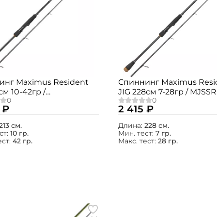
инг Maximus Resident
Спиннинг Maximus Resi
см 10-42гр /
JIG 228см 7-28гр / MJSS
E213MH
 ₽
2 415 ₽
213 см.
Длина:
228 см.
ст:
10 гр.
Мин. тест:
7 гр.
ест:
42 гр.
Макс. тест:
28 гр.