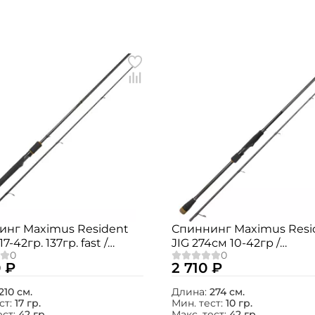
Создать аккаунт
инг Maximus Resident
Спиннинг Maximus Resi
17-42гр. 137гр. fast /
JIG 274см 10-42гр /
ФИО: *
21MH
MJSSRE274MH
 ₽
2 710 ₽
Email: *
210 см.
Длина:
274 см.
ст:
17 гр.
Мин. тест:
10 гр.
ест:
42 гр.
Макс. тест:
42 гр.