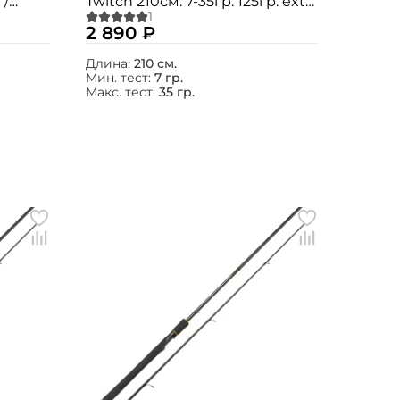
 /
Twitch 210см. 7-35гр. 125гр. extra
fast / MTSBX21M
2 890 ₽
Длина:
210 см.
Мин. тест:
7 гр.
Макс. тест:
35 гр.