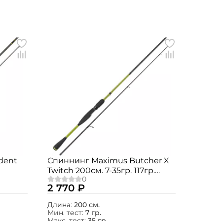
dent
Спиннинг Maximus Butcher X
Twitch 200см. 7-35гр. 117гр.
extra fast / MTSBX20M
2 770 ₽
Длина:
200 см.
Мин. тест:
7 гр.
Макс. тест:
35 гр.