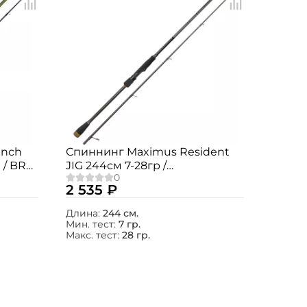
anch
Спиннинг Maximus Resident
t / BRS-
JIG 244см 7-28гр /
MJSSRE244M
2 535 ₽
Длина:
244 см.
Мин. тест:
7 гр.
Макс. тест:
28 гр.