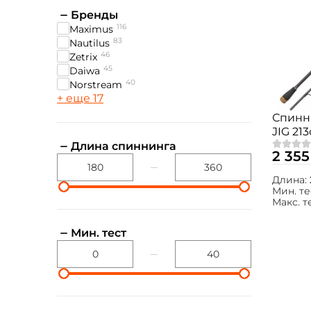
Бренды
116
Maximus
83
Nautilus
46
Zetrix
45
Daiwa
40
Norstream
+ еще 17
Спинн
JIG 213
MJSSR
Длина спиннинга
2 355
Длина:
Мин. те
Макс. т
Мин. тест