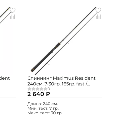
dent
Спиннинг Maximus Resident
240см. 7-30гр. 165гр. fast /
MSRE24M
2 640 ₽
Длина:
240 см.
Мин. тест:
7 гр.
Макс. тест:
30 гр.