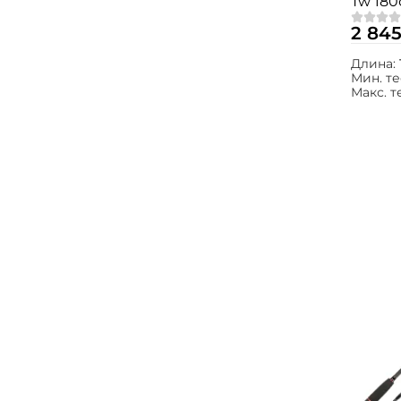
Tw 180с
fast /
2 845
Длина:
Мин. те
Макс. т