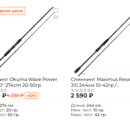
дняя цена
инг Okuma Wave Power
Спиннинг Maximus Resi
'0'' 274cm 20-50гр
JIG 244см 10-42гр /
MJSSRE244MH
 ₽
2 590 ₽
4 230 ₽
-40%
274 см.
Длина:
244 см.
ст:
20 гр.
Мин. тест:
10 гр.
ест:
50 гр.
Макс. тест:
42 гр.