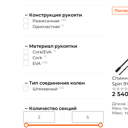
После
Конструкция рукояти
482
разнесенная
51
одночастная
Материал рукоятки
19
cork/EVA
15
cork
496
EVA
Спинн
Тип соединения колен
Spin 9
535
штекерный
2 540
Длина:
Количество секций
Мин. те
Макс. т