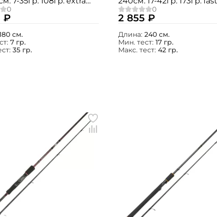
м. 7-35гр. 108гр. extra
240см. 17-42гр. 173гр. fast
 MTSWX18M
MSRE24MH
 ₽
2 855 ₽
180 см.
Длина:
240 см.
ст:
7 гр.
Мин. тест:
17 гр.
ест:
35 гр.
Макс. тест:
42 гр.