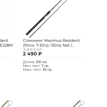
dent
Спиннинг Maximus Resident
RE228M
210см. 7-30гр. 130гр. fast /
MSRE21M
2 490 ₽
Длина:
210 см.
Мин. тест:
7 гр.
Макс. тест:
30 гр.