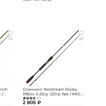
anch
Спиннинг Norstream Rooky
 /
198см. 5-25гр. 120гр. fast / RKS-
662M
2 805 ₽