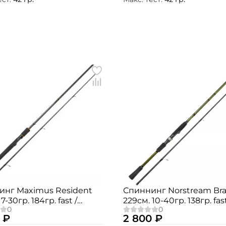
Номер телефона: *
Придумайте пароль: *
Повторите пароль: *
Заполняя данную форму вы соглашаетесь на
обработку
персональных данных
Создать аккаунт
У меня уже есть аккаунт
инг Maximus Resident
Спиннинг Norstream Br
7-30гр. 184гр. fast /
229см. 10-40гр. 138гр. fast
27M
BRS-762MH
 ₽
2 800 ₽