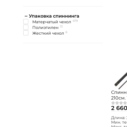
Упаковка спиннинга
479
Матерчатый чехол
13
Полиэтилен
6
Жесткий чехол
Спинн
210см. 
MSRE
2 660
Длина:
Мин. те
Макс. т