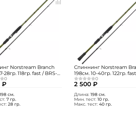
инг Norstream Branch
Спиннинг Norstream Br
7-28гр. 118гр. fast / BRS-
198см. 10-40гр. 122гр. fas
662MH
 ₽
2 500 ₽
198 см.
Длина:
198 см.
ст:
7 гр.
Мин. тест:
10 гр.
ест:
28 гр.
Макс. тест:
40 гр.