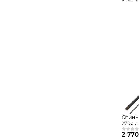
Спинн
270см. 
MSRE
2 770