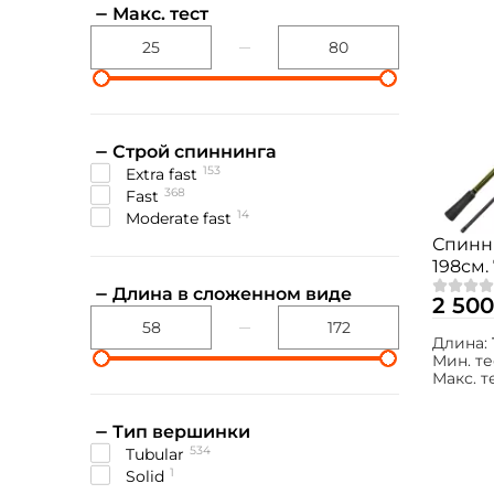
Макс. тест
Строй спиннинга
153
extra fast
368
fast
14
moderate fast
Спинн
198см. 
662M
Длина в сложенном виде
2 500
Длина:
Мин. те
Макс. т
Тип вершинки
534
tubular
1
solid