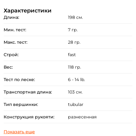
Характеристики
Бланк спиннинга изготовлен из лёгкого, но
Длина:
198 см.
прочного карбона.
Удилище оснащено качественными пропускными
Мин. тест:
7 гр.
кольцами с надёжными и долговечными
Макс. тест:
28 гр.
вставками.
Эргономичная разнесённая рукоять изготовленная
Строй:
fast
из "тёплого" материала EVA гарантирует комфорт
Вес:
118 гр.
в любую погоду.
Эстетичный дизайн удилища в сочетании с
Тест по леске:
6 - 14 lb.
аккуратной и точной сборкой.
Транспортная длина:
103 см.
Тип вершинки:
tubular
Конструкция рукояти:
разнесенная