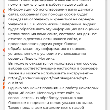
помочь нам улучшить работу нашего сайта.
О магазине
Информация об использовании вами данного
8 (495) 532-77-88
Доставка
сайта, собранная при помощи cookie, будет
info@foxfishing.ru
Оплата
передаваться Яндексу и храниться на сервере
Fox-bonus
По вопросам с заказом
Яндекса в ЕС и Российской Федерации. Яндекс
Гуру
г. Москва,
ул. Плеханова д.7
будет обрабатывать эту информацию для оценки
использования вами сайта, составления для нас
Ежедневно 10:00 до 20:00
Партнерская программа
отчетов о деятельности нашего сайта, и
предоставления других услуг. Яндекс
обрабатывает эту информацию в порядке,
установленном в условиях использования
сервиса Яндекс Метрика.
Вы можете отказаться от использования cookies,
выбрав соответствующие настройки в браузере.
Также вы можете использовать инструмент —
https://yandex.ru/support/metrika/general/opt-
© ФоксФишинг, 2009-2026
out.html
Однако это может повлиять на работу некоторых
функций сайта. Используя этот сайт, вы
соглашаетесь на обработку данных о вас
Яндексом в порядке и целях, указанных выше.
Также предлагаем ознакомиться с нашей