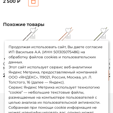
2 500 ₽
118гр. fast / BRS-
662M
Похожие товары
Продолжая использовать сайт, Вы даете согласие
ИП Васильев А.А. (ИНН 501305075486) на
обработку файлов cookies и пользовательских
данных.
Спиннинг
Спиннинг
Спиннинг
С
Этот сайт использует сервис веб-аналитики
Norstream Rooky
Norstream Alliance
Norstream Branch
N
Яндекс Метрика, предоставляемый компанией
198см. 5-25гр.
Light 198см. 2-10гр.
198см. 10-40гр.
19
2 805 ₽
2 890 ₽
2 500 ₽
2
120гр. fast / RKS-
87гр. fast / ALSU-
122гр. fast / BRS-
fa
ООО «ЯНДЕКС», 119021, Россия, Москва, ул. Л.
662M
662ULL
662MH
Толстого, 16 (далее — Яндекс).
Сервис Яндекс Метрика использует технологию
“cookie” — небольшие текстовые файлы,
размещаемые на компьютере пользователей с
целью анализа их пользовательской активности.
Информация
Собранная при помощи cookie информация не
может идентифицировать вас, однако может