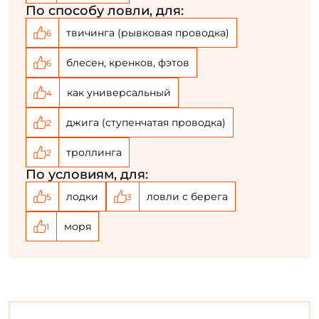
По способу ловли, для:
твичинга (рывковая проводка)
6
блесен, кренков, фэтов
6
как универсальный
4
джига (ступенчатая проводка)
2
троллинга
2
По условиям, для:
лодки
ловли с берега
5
3
моря
1