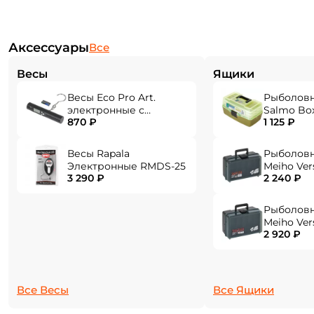
Аксессуары
Все
Весы
Ящики
Весы Eco Pro Art.
Рыболов
электронные с
Salmo Bo
870 ₽
1 125 ₽
фонарем EPHN-40
Весы Rapala
Рыболов
Электронные RMDS-25
Meiho Ver
3 290 ₽
2 240 ₽
284x180x1
Создать аккаунт
Рыболов
Meiho Ver
2 920 ₽
310x214x1
ФИО: *
Email: *
Все Весы
Все Ящики