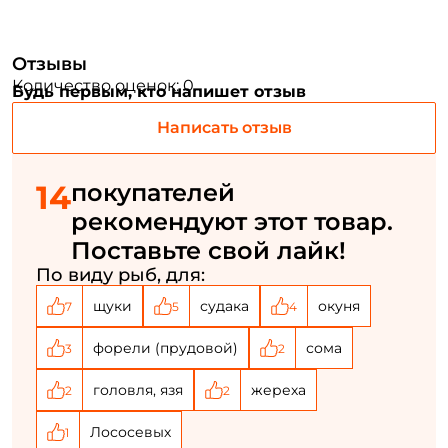
Номер телефона: *
Отзывы
Придумайте пароль: *
Количество оценок: 0
Будь первым, кто напишет отзыв
Написать отзыв
Повторите пароль: *
Заполняя данную форму вы соглашаетесь на обработку
14
покупателей
персональных данных
рекомендуют этот товар.
Создать аккаунт
Поставьте свой лайк!
По виду рыб, для:
У меня уже есть аккаунт
щуки
судака
окуня
7
5
4
форели (прудовой)
сома
3
2
головля, язя
жереха
2
2
Лососевых
1