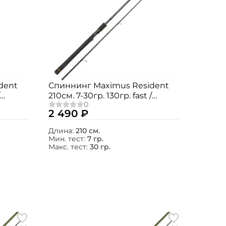
dent
Спиннинг Maximus Resident
210см. 7-30гр. 130гр. fast /
MSRE21M
2 490 ₽
Длина:
210 см.
Мин. тест:
7 гр.
Макс. тест:
30 гр.