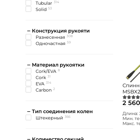
314
tubular
53
solid
Конструкция рукояти
308
разнесенная
59
одночастная
Материал рукоятки
8
cork/EVA
31
cork
314
EVA
Спинн
2
Carbon
MSBX21L
2 560
Тип соединения колен
Длина:
366
штекерный
Мин. те
Макс. т
Количество секций