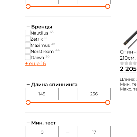
Бренды
63
Nautilus
51
Zetrix
47
Maximus
44
Norstream
Спинн
30
Daiwa
210см. 
+ еще 16
MSRE2
2 205
Длина:
Мин. те
Длина спиннинга
Макс. т
Мин. тест