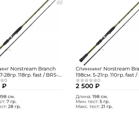
инг Norstream Branch
Спиннинг Norstream Br
7-28гр. 118гр. fast / BRS-
198см. 5-21гр. 110гр. fast 
662ML
 ₽
2 500 ₽
198 см.
Длина:
198 см.
ст:
7 гр.
Мин. тест:
5 гр.
ест:
28 гр.
Макс. тест:
21 гр.