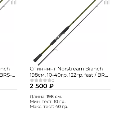
anch
Спиннинг Norstream Branch
/ BRS-
198см. 10-40гр. 122гр. fast / BRS-
662MH
2 500 ₽
Длина:
198 см.
Мин. тест:
10 гр.
Макс. тест:
40 гр.