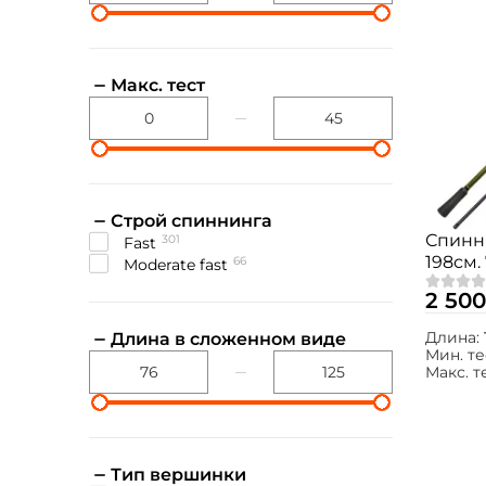
Макс. тест
Строй спиннинга
Спинн
301
fast
198см. 
66
moderate fast
662M
2 500
Длина:
Длина в сложенном виде
Мин. те
Макс. т
Тип вершинки