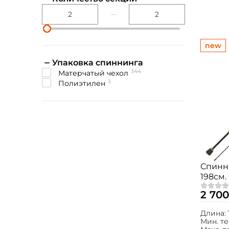
new
Упаковка спиннинга
344
Матерчатый чехол
3
Полиэтилен
Спинни
198см.
2 700
Длина:
Мин. те