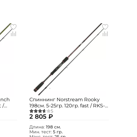
anch
Спиннинг Norstream Rooky
 /
198см. 5-25гр. 120гр. fast / RKS-
662M
2 805 ₽
Длина:
198 см.
Мин. тест:
5 гр.
Макс. тест:
25 гр.