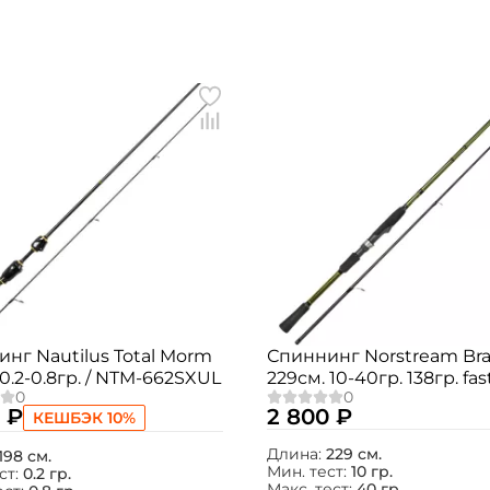
Создать аккаунт
нг Nautilus Total Morm
Спиннинг Norstream Br
 0.2-0.8гр. / NTM-662SXUL
229см. 10-40гр. 138гр. fast
ФИО: *
BRS-762MH
 ₽
2 800 ₽
КЕШБЭК 10%
Email: *
Длина:
229 см.
198 см.
Мин. тест:
10 гр.
ст:
0.2 гр.
Макс. тест:
40 гр.