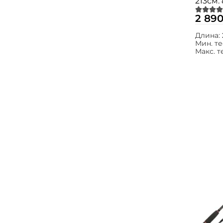
213см. 
702M
2 890
Длина:
Мин. те
Макс. т