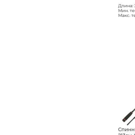
Длина:
Мин. те
Макс. т
Спинн