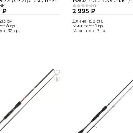
8-32гр. 142гр. fast / RKS-
198см. 1-7гр. 100гр. fast /
MH
662UL
 ₽
2 995 ₽
213 см.
Длина:
198 см.
ст:
8 гр.
Мин. тест:
1 гр.
ест:
32 гр.
Макс. тест:
7 гр.