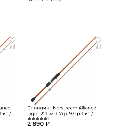
iance
Спиннинг Norstream Alliance
fast /
Light 221см. 1-7гр. 93гр. fast /
ALSU-732UL
2 890 ₽