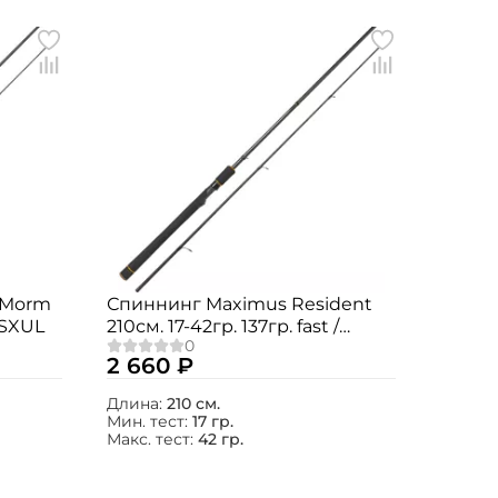
l Morm
Спиннинг Maximus Resident
2SXUL
210см. 17-42гр. 137гр. fast /
MSRE21MH
2 660 ₽
Длина:
210 см.
Мин. тест:
17 гр.
Макс. тест:
42 гр.