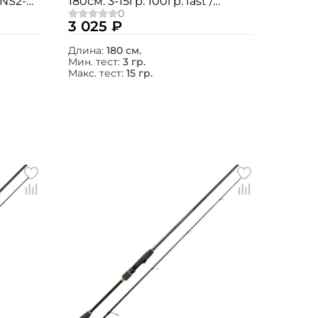
 INS2-
180см. 3-15гр. 100гр. fast /
MSIN18L
3 025 ₽
Длина:
180 см.
Мин. тест:
3 гр.
Макс. тест:
15 гр.