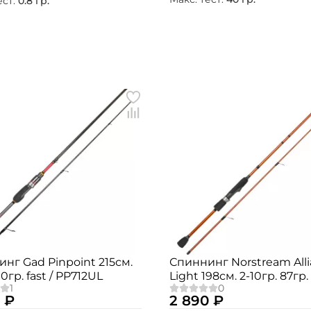
ест:
0.8 гр.
Номер телефона: *
Придумайте пароль: *
Повторите пароль: *
Заполняя данную форму вы соглашаетесь на
обработку
персональных данных
Создать аккаунт
У меня уже есть аккаунт
нг Gad Pinpoint 215см.
Спиннинг Norstream All
90гр. fast / PP712UL
Light 198см. 2-10гр. 87гр. 
ALSU-662ULL
 ₽
2 890 ₽