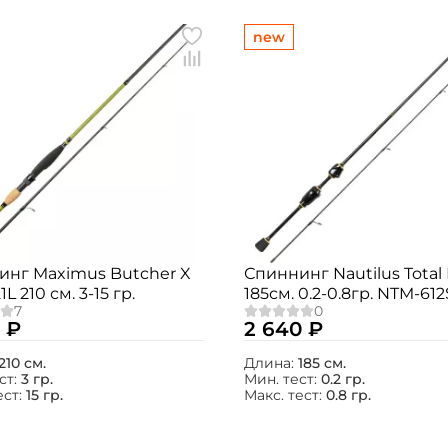
new
инг Maximus Butcher X
Спиннинг Nautilus Tota
 210 см. 3-15 гр.
185см. 0.2-0.8гр. NTM-61
 ₽
2 640 ₽
210 см.
Длина:
185 см.
ст:
3 гр.
Мин. тест:
0.2 гр.
ест:
15 гр.
Макс. тест:
0.8 гр.