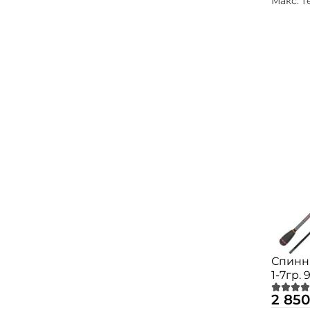
Макс. т
Спинни
1-7гр. 
2 850