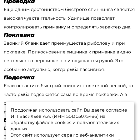
Проводка
Еще одним достоинством быстрого спиннинга является
высокая чувствительность. Удилище позволяет
контролировать приманку и определять характер дна.
Поклевка
Звонкий бланк дает преимущества рыболову и при
поклевке. Прикосновение хищника к приманке видно
не только по вершинке, но и ощущается рукой. Это
особенно актуально, когда рыба пассивная.
Подсечка
Если оснастить быстрый спиннинг плетеной леской, то
часто рыба подсекается сама во время поклевки. А в
случае ловли судака, который славится костлявой
Продолжая использовать сайт, Вы даете согласие
пастью, жесткий бланк помогает просечь ткань.
ИП Васильев А.А. (ИНН 501305075486) на
Вываживание
обработку файлов cookies и пользовательских
Быстрый спиннинг достаточно быстро утомляет рыбу.
данных.
Этот сайт использует сервис веб-аналитики
Это дает спиннингисту шанс при ловле в корягах, когда