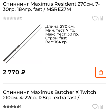
Спиннинг Maximus Resident 270см. 7-
30гр. 184гр. fast / MSRE27M
Длина:
270 см.
Мин. тест:
7 гр.
Макс. тест:
30 гр.
Строй:
fast
Вес:
184 гр.
2 770 ₽
Спиннинг Maximus Butcher X Twitch
210см. 4-22гр. 128гр. extra fast /
MTSBX21ML