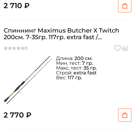
2 710 ₽
Спиннинг Maximus Butcher X Twitch
200см. 7-35гр. 117гр. extra fast /
MTSBX20M
Длина:
200 см.
Мин. тест:
7 гр.
Макс. тест:
35 гр.
Строй:
extra fast
Вес:
117 гр.
2 770 ₽