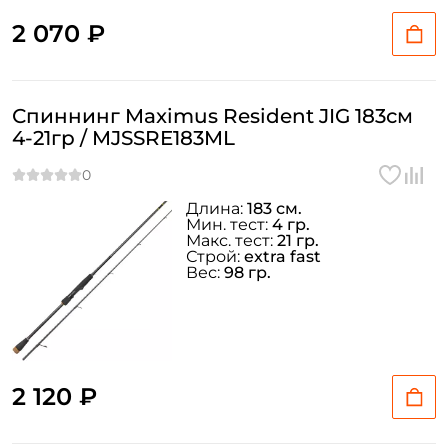
2 070 ₽
Спиннинг Maximus Resident JIG 183см
4-21гр / MJSSRE183ML
Длина:
183 см.
Мин. тест:
4 гр.
Макс. тест:
21 гр.
Строй:
extra fast
Вес:
98 гр.
2 120 ₽