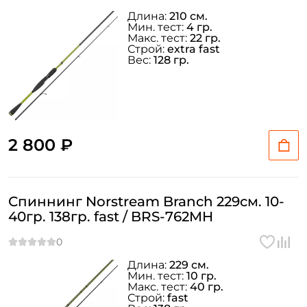
Длина:
210 см.
Мин. тест:
4 гр.
Макс. тест:
22 гр.
Строй:
extra fast
Вес:
128 гр.
2 800 ₽
Спиннинг Norstream Branch 229см. 10-
40гр. 138гр. fast / BRS-762MH
Длина:
229 см.
Мин. тест:
10 гр.
Макс. тест:
40 гр.
Строй:
fast