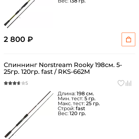
Вес:
138 гр.
2 800 ₽
Спиннинг Norstream Rooky 198см. 5-
25гр. 120гр. fast / RKS-662M
Длина:
198 см.
Мин. тест:
5 гр.
Макс. тест:
25 гр.
Строй:
fast
Вес:
120 гр.