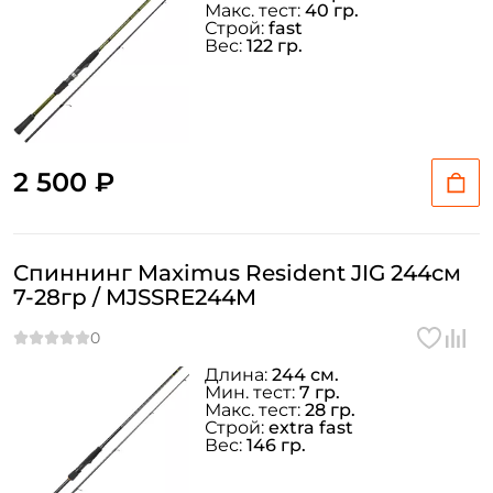
Макс. тест:
40 гр.
Строй:
fast
Вес:
122 гр.
2 500 ₽
Спиннинг Maximus Resident JIG 244см
7-28гр / MJSSRE244M
Длина:
244 см.
Создать аккаунт
Мин. тест:
7 гр.
Макс. тест:
28 гр.
Строй:
extra fast
Вес:
146 гр.
ФИО: *