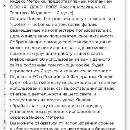
Яндекс Метрика, предоставляемый компанией
хищник стремиться запутать леску.
ООО «ЯНДЕКС», 119021, Россия, Москва, ул. Л.
Толстого, 16 (далее — Яндекс).
Сервис Яндекс Метрика использует технологию
“cookie” — небольшие текстовые файлы,
размещаемые на компьютере пользователей с
целью анализа их пользовательской активности.
Собранная при помощи cookie информация не
может идентифицировать вас, однако может
помочь нам улучшить работу нашего сайта.
Информация
Информация об использовании вами данного
сайта, собранная при помощи cookie, будет
передаваться Яндексу и храниться на сервере
О магазине
8 (495) 532-77-88
Доставка
Яндекса в ЕС и Российской Федерации. Яндекс
info@foxfishing.ru
Оплата
будет обрабатывать эту информацию для оценки
Fox-bonus
использования вами сайта, составления для нас
По вопросам с заказом
Гуру
отчетов о деятельности нашего сайта, и
г. Москва,
ул. Плеханова д.7
предоставления других услуг. Яндекс
Ежедневно 10:00 до 20:00
обрабатывает эту информацию в порядке,
Партнерская программа
установленном в условиях использования
сервиса Яндекс Метрика.
Вы можете отказаться от использования cookies,
выбрав соответствующие настройки в браузере.