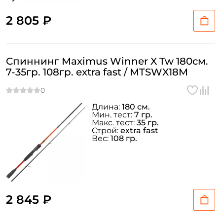
2 805 ₽
Спиннинг Maximus Winner X Tw 180см.
7-35гр. 108гр. extra fast / MTSWX18M
Длина:
180 см.
Мин. тест:
7 гр.
Макс. тест:
35 гр.
Строй:
extra fast
Вес:
108 гр.
2 845 ₽