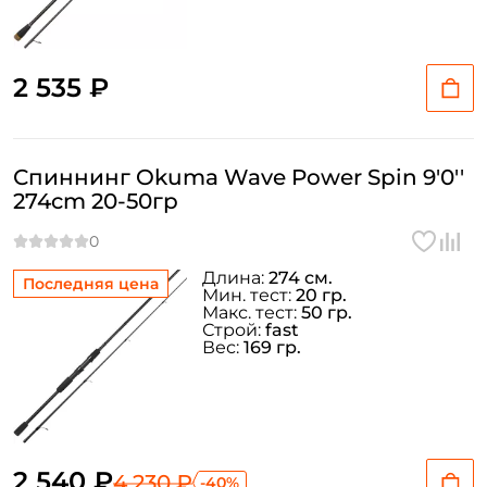
Email: *
2 535 ₽
Номер телефона: *
Спиннинг Okuma Wave Power Spin 9'0''
Придумайте пароль: *
274cm 20-50гр
Повторите пароль: *
Длина:
274 см.
Последняя цена
Заполняя данную форму вы соглашаетесь на обработку
Мин. тест:
20 гр.
персональных данных
Макс. тест:
50 гр.
Строй:
fast
Создать аккаунт
Вес:
169 гр.
У меня уже есть аккаунт
2 540 ₽
4 230 ₽
-40%