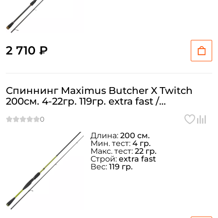
2 710 ₽
Спиннинг Maximus Butcher X Twitch
200см. 4-22гр. 119гр. extra fast /
MTSBX20ML
Длина:
200 см.
Мин. тест:
4 гр.
Макс. тест:
22 гр.
Строй:
extra fast
Вес:
119 гр.