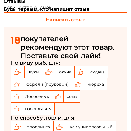
Отзывы
Придумайте пароль: *
Количество оценок: 0
Будь первым, кто напишет отзыв
Написать отзыв
Повторите пароль: *
Заполняя данную форму вы соглашаетесь на обработку
18
покупателей
персональных данных
рекомендуют этот товар.
Создать аккаунт
Поставьте свой лайк!
По виду рыб, для:
У меня уже есть аккаунт
щуки
окуня
судака
4
4
1
форели (прудовой)
жереха
1
1
Лососевых
сома
головля, язя
По способу ловли, для:
троллинга
как универсальный
2
2