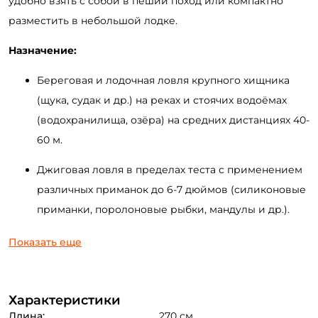
удобно
взять
с
собой
в
пеший
поход
или
компактно
разместить
в
небольшой
лодке
.
Назначение:
Береговая и лодочная ловля крупного хищника
(щука, судак и др.) на реках и стоячих водоёмах
(водохранилища, озёра) на средних дистанциях 4
0-
60
м.
Джиговая ловля в пределах теста с применением
различных приманок до
6-7
дюймов (силиконовые
приманки, поролоновые рыбки, мандулы и др.).
Ловля на крупные воблеры
минноу
(до
13-14
см.),
Показать еще
кренки
и
шеды
равномерной проводкой.
Ловля на отводной поводок и другие варианты
Характеристики
разнесенных оснасток ("каролина", "
техас
", джиг-
Длина:
270 см.