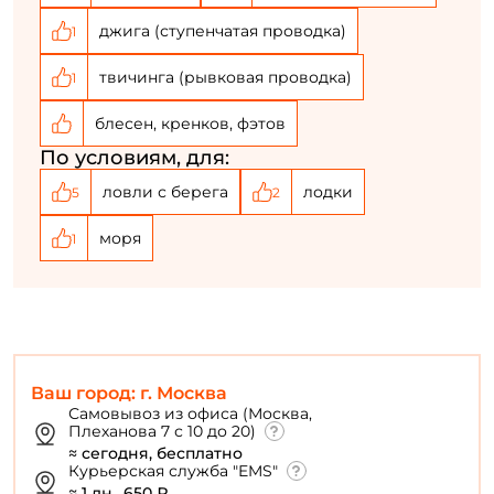
джига (ступенчатая проводка)
1
твичинга (рывковая проводка)
1
блесен, кренков, фэтов
По условиям, для:
ловли с берега
лодки
5
2
моря
1
Ваш город: г. Москва
Самовывоз из офиса (Москва,
Плеханова 7 с 10 до 20)
≈ сегодня, бесплатно
Курьерская служба "EMS"
≈ 1 дн., 650 ₽