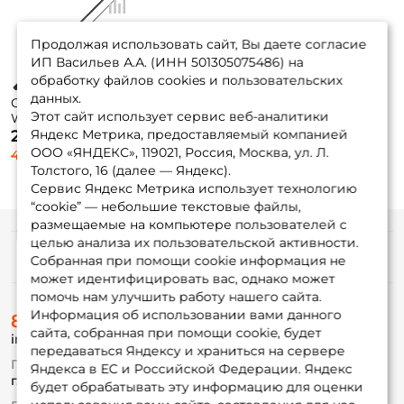
Продолжая использовать сайт, Вы даете согласие
ИП Васильев А.А. (ИНН 501305075486) на
обработку файлов cookies и пользовательских
данных.
Спиннинг Okuma
Этот сайт использует сервис веб-аналитики
Wave Power Spin
9'0'' 274cm 20-50гр
Яндекс Метрика, предоставляемый компанией
2 540 ₽
ООО «ЯНДЕКС», 119021, Россия, Москва, ул. Л.
4 230 ₽
Толстого, 16 (далее — Яндекс).
Сервис Яндекс Метрика использует технологию
“cookie” — небольшие текстовые файлы,
размещаемые на компьютере пользователей с
целью анализа их пользовательской активности.
Информация
Собранная при помощи cookie информация не
может идентифицировать вас, однако может
помочь нам улучшить работу нашего сайта.
О магазине
Информация об использовании вами данного
8 (495) 532-77-88
Доставка
сайта, собранная при помощи cookie, будет
info@foxfishing.ru
Оплата
передаваться Яндексу и храниться на сервере
Fox-bonus
По вопросам с заказом
Яндекса в ЕС и Российской Федерации. Яндекс
Гуру
г. Москва,
ул. Плеханова д.7
будет обрабатывать эту информацию для оценки