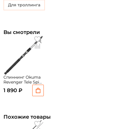
Для троллинга
Вы смотрели
Спиннинг Okuma
Revenger Tele Spin
270см. 20-60гр.
1 890 ₽
220гр. fast / RV-S-
906M-T
Похожие товары