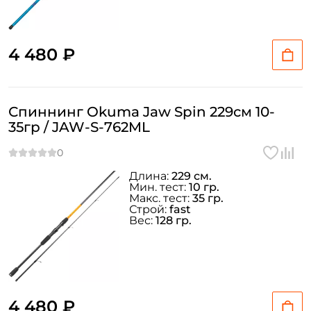
Email: *
4 480 ₽
Номер телефона: *
Придумайте пароль: *
Спиннинг Okuma Jaw Spin 229см 10-
35гр / JAW-S-762ML
Повторите пароль: *
Длина:
229 см.
Заполняя данную форму вы соглашаетесь на обработку
Мин. тест:
10 гр.
персональных данных
Макс. тест:
35 гр.
Строй:
fast
Создать аккаунт
Вес:
128 гр.
У меня уже есть аккаунт
4 480 ₽