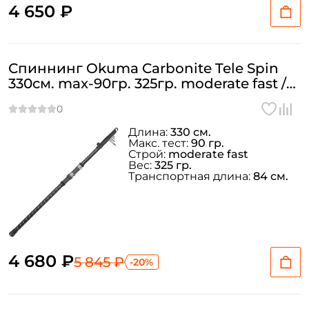
4 650 ₽
Спиннинг Okuma Carbonite Tele Spin
330см. max-90гр. 325гр. moderate fast /
CAR-S-1106MH-T
Длина:
330 см.
Макс. тест:
90 гр.
Строй:
moderate fast
Вес:
325 гр.
Транспортная длина:
84 см.
4 680 ₽
5 845 ₽
-20%