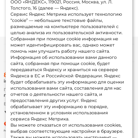
ООО «ЯНДЕКС», 119021, Россия, Москва, ул. Л.
Толстого, 16 (далее — Яндекс).
Сервис Яндекс Метрика использует технологию
“cookie” — небольшие текстовые файлы,
размещаемые на компьютере пользователей с
целью анализа их пользовательской активности.
Собранная при помощи cookie информация не
может идентифицировать вас, однако может
помочь нам улучшить работу нашего сайта.
Информация
Информация об использовании вами данного
сайта, собранная при помощи cookie, будет
передаваться Яндексу и храниться на сервере
О магазине
8 (495) 532-77-88
Доставка
Яндекса в ЕС и Российской Федерации. Яндекс
info@foxfishing.ru
Оплата
будет обрабатывать эту информацию для оценки
Fox-bonus
использования вами сайта, составления для нас
По вопросам с заказом
Гуру
отчетов о деятельности нашего сайта, и
г. Москва,
ул. Плеханова д.7
предоставления других услуг. Яндекс
Ежедневно 10:00 до 20:00
обрабатывает эту информацию в порядке,
Партнерская программа
установленном в условиях использования
сервиса Яндекс Метрика.
Вы можете отказаться от использования cookies,
выбрав соответствующие настройки в браузере.
Также вы можете использовать инструмент —