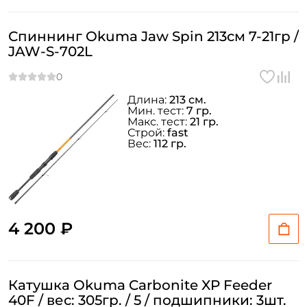
Спиннинг Okuma Jaw Spin 213см 7-21гр /
JAW-S-702L
Длина:
213 см.
Мин. тест:
7 гр.
Макс. тест:
21 гр.
Строй:
fast
Вес:
112 гр.
4 200 ₽
Катушка Okuma Carbonite XP Feeder
40F / вес: 305гр. / 5 / подшипники: 3шт.