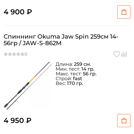
4 900 ₽
Спиннинг Okuma Jaw Spin 259см 14-
56гр / JAW-S-862M
Длина:
259 см.
Мин. тест:
14 гр.
Макс. тест:
56 гр.
Строй:
fast
Вес:
170 гр.
4 950 ₽