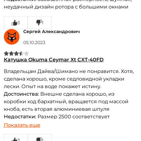
неудачный дизайн ротора с большими окнами
3
1
Сергей Александрович
05.10.2023
Катушка Okuma Ceymar Xt CXT-40FD
Владельцам Дайва/Шимано не понравится. Хотя,
сделана хорошо, кроме седловидной укладки
лески. Опыт на воде покажет истину.
Достоинства:
Внешне сделана хорошо, из
коробки ход бархатный, вращается под массой
кноба, есть вторая алюминиевая шпуля
Недостатки:
Размер 2500 соответствует
1500...2000 по Дайве, дома при намотке лески
Показать еще
сразу "запел" подшипник в ролике
лесоукладывателя. Намотка дески седлом,
7
1