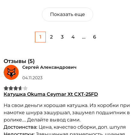
Показать еще
1
2
3
4
...
6
Отзывы (5)
Сергей Александрович
04.11.2023
Катушка Okuma Ceymar Xt CXT-25FD
На свои деньги хорошая катушка. Из коробки при
намотке шнура зашуршал, зашумел подшипник в
ролике…. Делайте вывод сами.
Достоинства:
Цена, качество сборки, доп. шпуля
Недостатки:
Завышенная размерность, шумная,