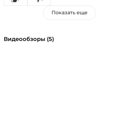
причём, не доходит до внутренних торцев шпули,
явно маловат ход шпули, не рассчитали. Ротор
катушки с огромными окнами по бокам,
вероятно, для накапливания грязи.
Видеообзоры (5)