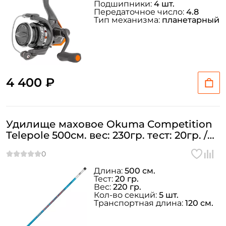
Подшипники:
4 шт.
Передаточное число:
4.8
Тип механизма:
планетарный
4 400 ₽
Удилище маховое Okuma Competition
Telepole 500см. вес: 230гр. тест: 20гр. /
5005MH
Создать аккаунт
Длина:
500 см.
Тест:
20 гр.
Вес:
220 гр.
Кол-во секций:
5 шт.
Транспортная длина:
120 см.
ФИО: *