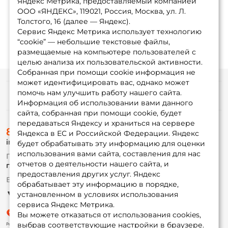
Яндекс Метрика, предоставляемый компанией
ООО «ЯНДЕКС», 119021, Россия, Москва, ул. Л.
1
2
3
4
...
36
Толстого, 16 (далее — Яндекс).
Сервис Яндекс Метрика использует технологию
“cookie” — небольшие текстовые файлы,
размещаемые на компьютере пользователей с
целью анализа их пользовательской активности.
Собранная при помощи cookie информация не
может идентифицировать вас, однако может
помочь нам улучшить работу нашего сайта.
Информация
Информация об использовании вами данного
сайта, собранная при помощи cookie, будет
передаваться Яндексу и храниться на сервере
О магазине
8 (495) 532-77-88
Доставка
Яндекса в ЕС и Российской Федерации. Яндекс
info@foxfishing.ru
Оплата
будет обрабатывать эту информацию для оценки
Fox-bonus
использования вами сайта, составления для нас
По вопросам с заказом
Гуру
отчетов о деятельности нашего сайта, и
г. Москва,
ул. Плеханова д.7
предоставления других услуг. Яндекс
Ежедневно 10:00 до 20:00
обрабатывает эту информацию в порядке,
Партнерская программа
установленном в условиях использования
сервиса Яндекс Метрика.
Вы можете отказаться от использования cookies,
выбрав соответствующие настройки в браузере.