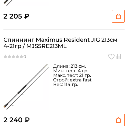
2 205 ₽
Спиннинг Maximus Resident JIG 213см
4-21гр / MJSSRE213ML
Длина:
213 см.
Мин. тест:
4 гр.
Макс. тест:
21 гр.
Строй:
extra fast
Вес:
114 гр.
2 240 ₽