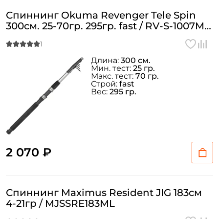
Спиннинг Okuma Revenger Tele Spin
300см. 25-70гр. 295гр. fast / RV-S-1007M-
T
Длина:
300 см.
Мин. тест:
25 гр.
Макс. тест:
70 гр.
Строй:
fast
Вес:
295 гр.
2 070 ₽
Спиннинг Maximus Resident JIG 183см
4-21гр / MJSSRE183ML