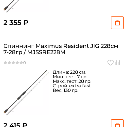
2 355 ₽
Спиннинг Maximus Resident JIG 228см
7-28гр / MJSSRE228M
Длина:
228 см.
Мин. тест:
7 гр.
Макс. тест:
28 гр.
Строй:
extra fast
Вес:
130 гр.
2 415 ₽