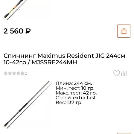
2 560 ₽
Спиннинг Maximus Resident JIG 244см
10-42гр / MJSSRE244MH
Длина:
244 см.
Мин. тест:
10 гр.
Макс. тест:
42 гр.
Строй:
extra fast
Вес:
137 гр.