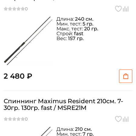
Длина:
240 см.
Мин. тест:
5 гр.
Макс. тест:
20 гр.
Строй:
fast
Вес:
157 гр.
2 480 ₽
Спиннинг Maximus Resident 210см. 7-
Создать аккаунт
30гр. 130гр. fast / MSRE21M
Длина:
210 см.
ФИО: *
Мин. тест:
7 гр.