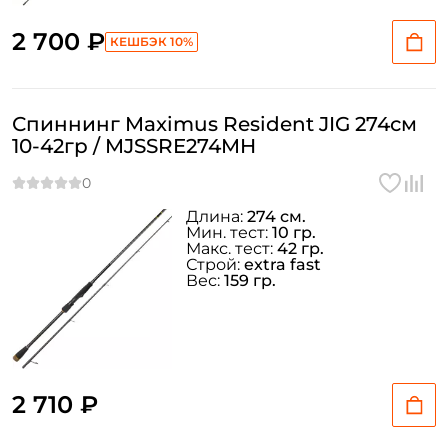
2 700 ₽
КЕШБЭК 10%
Спиннинг Maximus Resident JIG 274см
10-42гр / MJSSRE274MH
Длина:
274 см.
Мин. тест:
10 гр.
Макс. тест:
42 гр.
Строй:
extra fast
Вес:
159 гр.
2 710 ₽