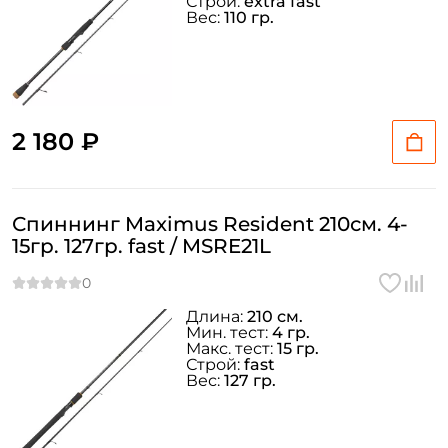
Строй:
extra fast
Вес:
110 гр.
2 180 ₽
Спиннинг Maximus Resident 210см. 4-
15гр. 127гр. fast / MSRE21L
Длина:
210 см.
Мин. тест:
4 гр.
Макс. тест:
15 гр.
Строй:
fast
Вес:
127 гр.