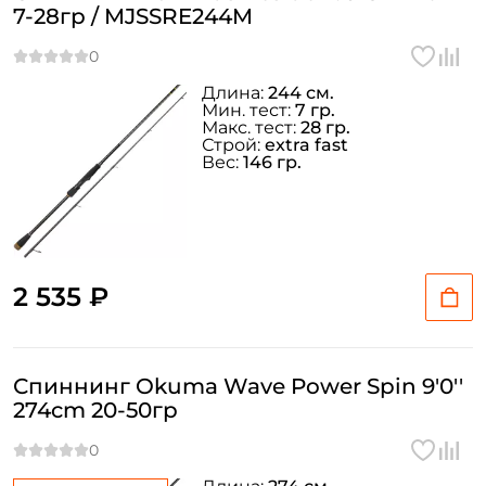
7-28гр / MJSSRE244M
Длина:
244 см.
Мин. тест:
7 гр.
Макс. тест:
28 гр.
Строй:
extra fast
Вес:
146 гр.
2 535 ₽
Спиннинг Okuma Wave Power Spin 9'0''
274cm 20-50гр