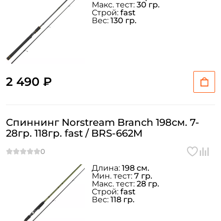
Макс. тест:
30 гр.
Строй:
fast
Вес:
130 гр.
Email: *
Номер телефона: *
2 490 ₽
Придумайте пароль: *
Повторите пароль: *
Спиннинг Norstream Branch 198см. 7-
Заполняя данную форму вы соглашаетесь на обработку
28гр. 118гр. fast / BRS-662M
персональных данных
Создать аккаунт
Длина:
198 см.
Мин. тест:
7 гр.
Макс. тест:
28 гр.
У меня уже есть аккаунт
Строй:
fast
Вес:
118 гр.