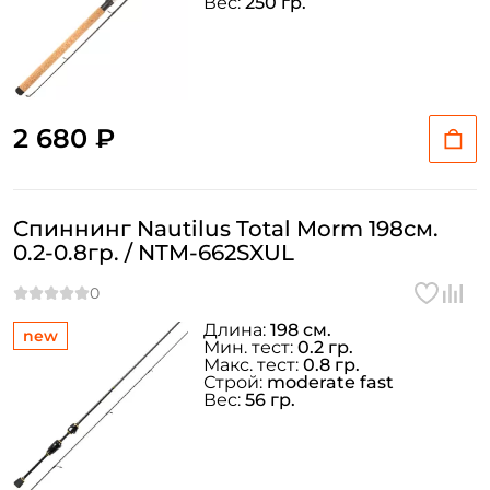
Вес:
250 гр.
2 680 ₽
Спиннинг Nautilus Total Morm 198см.
0.2-0.8гр. / NTM-662SXUL
Длина:
198 см.
new
Мин. тест:
0.2 гр.
Макс. тест:
0.8 гр.
Строй:
moderate fast
Вес:
56 гр.