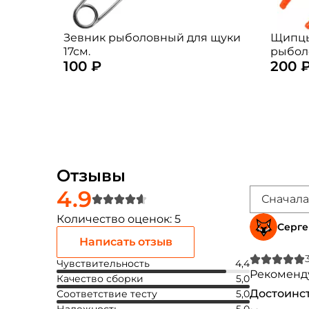
Зевник рыболовный для щуки
Щипцы
17см.
рыбол
100 ₽
200 
(цвет:
Отзывы
4.9
Сначала
Количество оценок: 5
Серге
Написать отзыв
Чувствительность
4,4
Рекоменду
Качество сборки
5,0
Достоинст
Соответствие тесту
5,0