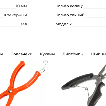
10 мм
Кол-во колец:
штекерный
Кол-во секций:
sea
Модель:
ки
Подсачеки
Куканы
Липгрипы
Щипц
Создать аккаунт
ФИО: *
Email: *