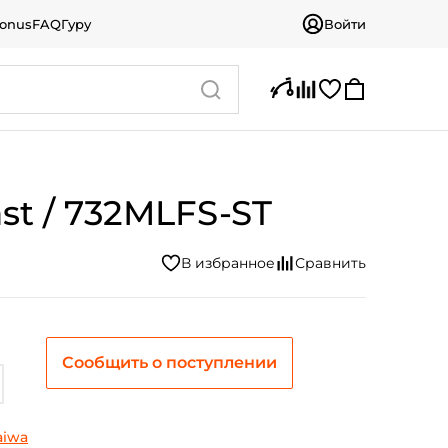
bonus
FAQ
Гуру
Войти
ast / 732MLFS-ST
Сообщить о поступлении
18
aiwa