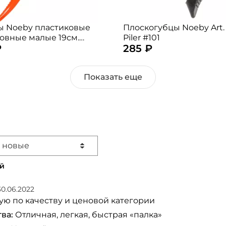
Номер телефона: *
 Noeby пластиковые
Плоскогубцы Noeby Art.
овные малые 19см.
Piler #101
Придумайте пароль: *
₽
285 ₽
 случайный)
Повторите пароль: *
Показать еще
Заполняя данную форму вы соглашаетесь на
обработку
персональных данных
Создать аккаунт
У меня уже есть аккаунт
 новые
й
30.06.2022
ю по качеству и ценовой категории
ва:
Отличная, легкая, быстрая «палка»