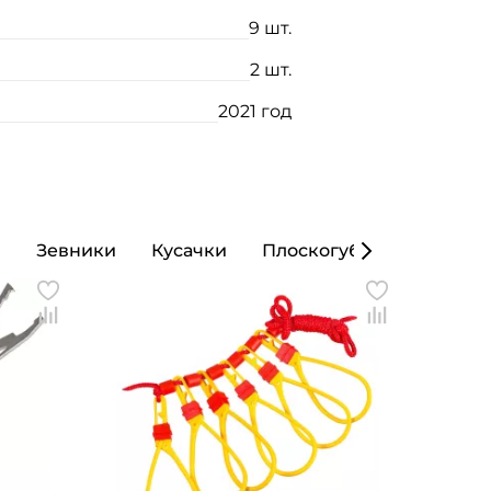
9 шт.
2 шт.
2021 год
ы
Зевники
Кусачки
Плоскогубцы
Кошел