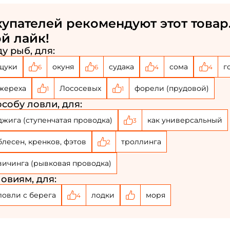
упателей рекомендуют этот товар.
й лайк!
у рыб, для:
щуки
окуня
судака
сома
г
6
6
4
4
жереха
Лососевых
форели (прудовой)
1
1
собу ловли, для:
джига (ступенчатая проводка)
как универсальный
3
блесен, кренков, фэтов
троллинга
2
вичинга (рывковая проводка)
овиям, для:
ловли с берега
лодки
моря
4