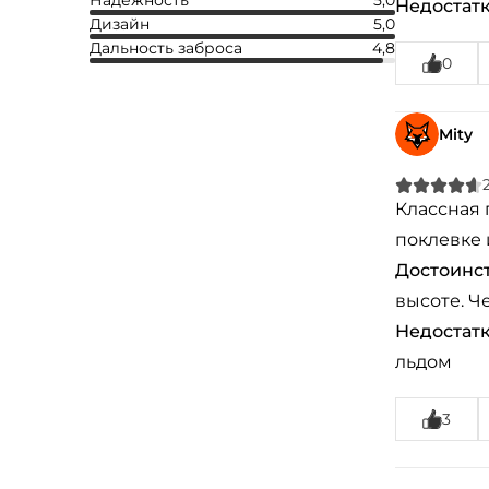
Надежность
5,0
Недостатк
Дизайн
5,0
Дальность заброса
4,8
0
Mity
Классная 
поклевке
Достоинст
высоте. Ч
Недостатк
льдом
3