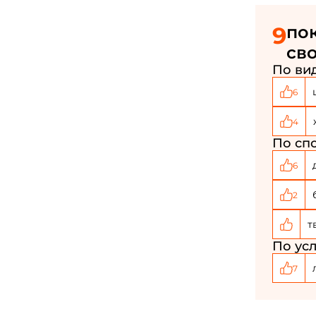
9
пок
сво
По вид
6
4
По спо
6
2
т
По усл
7