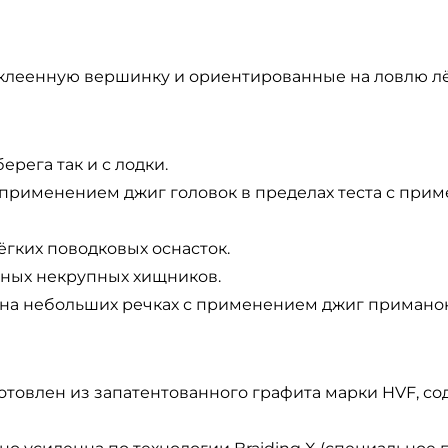
леенную вершинку и ориентированные на ловлю лё
берега так и с лодки.
с применением джиг головок в пределах теста с пр
ёгких поводковых оснасток.
чных некрупных хищников.
ь) на небольших речках с применением джиг приманок
отовлен из запатентованного графита марки HVF, 