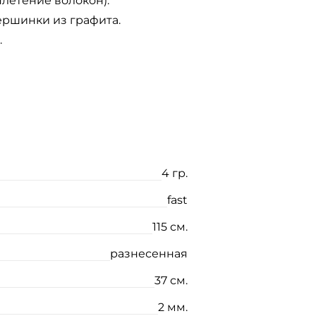
плетение волокон).
ершинки из графита.
.
4 гр.
fast
115 см.
разнесенная
37 см.
2 мм.