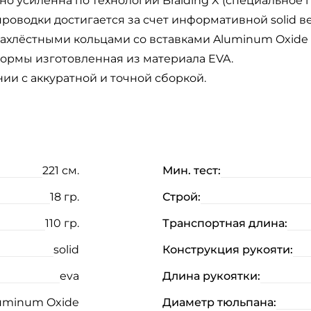
о усиленна по технологии Braiding X (специальное 
оводки достигается за счет информативной solid в
хлёстными кольцами со вставками Aluminum Oxide 
ормы изготовленная из материала EVA.
ии с аккуратной и точной сборкой.
221 см.
Мин. тест:
18 гр.
Строй:
110 гр.
Транспортная длина:
solid
Конструкция рукояти:
eva
Длина рукоятки:
uminum Oxide
Диаметр тюльпана: