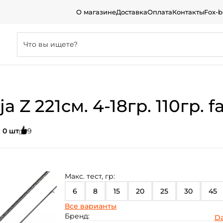
О магазине
Доставка
Оплата
Контакты
Fox-
 Z 221см. 4-18гр. 110гр. f
:
0 шт
9
Макс. тест, гр:
6
8
15
20
25
30
45
Все варианты
50
60
70
80
100
12
Бренд:
D