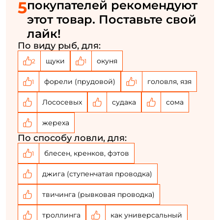
5
покупателей рекомендуют
У меня уже есть аккаунт
этот товар. Поставьте свой
лайк!
По виду рыб, для:
щуки
окуня
2
1
форели (прудовой)
головля, язя
1
1
Лососевых
судака
сома
жереха
По способу ловли, для:
блесен, кренков, фэтов
1
джига (ступенчатая проводка)
твичинга (рывковая проводка)
троллинга
как универсальный