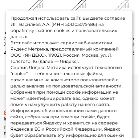
Продолжая использовать сайт, Вы даете согласие
ИП Васильев А.А. (ИНН 501305075486) на
обработку файлов cookies и пользовательских
данных.
Спиннинг Lucky
Спиннинг Gad Fair
Спиннинг
С
Этот сайт использует сервис веб-аналитики
John Vanrex
198см. 3-15гр.
Norstream Blaze 2
Po
Яндекс Метрика, предоставляемый компанией
Microjig 9 198 см.
103гр. fast /
198см. 0,7-7гр.
20
4 295 ₽
4 205 ₽
4 900 ₽
5
2-9 гр.
FAS662MLF
87гр. fast / BLS2-
ООО «ЯНДЕКС», 119021, Россия, Москва, ул. Л.
662UL
Толстого, 16 (далее — Яндекс).
Сервис Яндекс Метрика использует технологию
“cookie” — небольшие текстовые файлы,
размещаемые на компьютере пользователей с
целью анализа их пользовательской активности.
Информация
Собранная при помощи cookie информация не
может идентифицировать вас, однако может
помочь нам улучшить работу нашего сайта.
О магазине
Информация об использовании вами данного
8 (495) 532-77-88
Доставка
сайта, собранная при помощи cookie, будет
info@foxfishing.ru
Оплата
передаваться Яндексу и храниться на сервере
Fox-bonus
По вопросам с заказом
Яндекса в ЕС и Российской Федерации. Яндекс
Гуру
г. Москва,
ул. Плеханова д.7
будет обрабатывать эту информацию для оценки