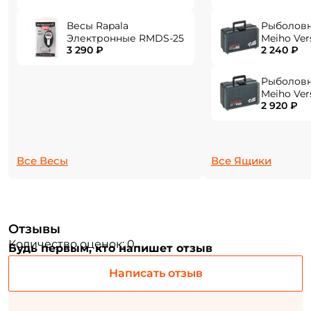
Весы Rapala
Рыболов
Электронные RMDS-25
Meiho Ver
ФИО: *
3 290 ₽
2 240 ₽
284x180x1
Рыболов
Email: *
Meiho Ver
2 920 ₽
310x214x1
Номер телефона: *
Все Весы
Все Ящики
Придумайте пароль: *
Повторите пароль: *
Отзывы
Заполняя данную форму вы соглашаетесь на обработку
Количество оценок: 0
Будь первым, кто напишет отзыв
персональных данных
Написать отзыв
Создать аккаунт