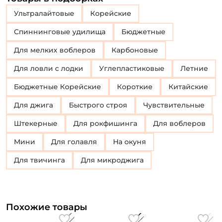
Ультралайтовые
Корейские
Спиннинговые удилища
Бюджетные
Для мелких воблеров
Карбоновые
Для ловли с лодки
Углепластиковые
Летние
Бюджетные Корейские
Короткие
Китайские
Для джига
Быстрого строя
Чувствительные
Штекерные
Для рокфишинга
Для воблеров
Мини
Для голавля
на окуня
для твичинга
для микроджига
Похожие товары