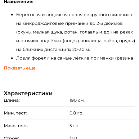
Назначение:
Береговая и лодочная ловля некрупного хищника
на микродждиговые приманки до 2-3 дюймов
(окунь, мелкая щука, ротан, голавль и др.) на реках
и стоячих водоёмах (водохранилища, озёра, пруды)
на ближних дистанциях 20-30 м.
Ловля форели на самые лёгкие приманки (резина
с огрузкой и без нее, микроколебалки, воблеры и
Показать еще
др.).
Морская береговая рыбалка ("рокфишинг") на
Характеристики
некрупного хищника с применением креатур,
Длина:
190 см.
минипилкеров, джиг-минноу и т.д.
Мин. тест:
0.8 гр.
Преимущества:
Макс. тест:
5 гр.
Бланк удилища изготовлен из карбона марки IMF.
Удилище оснащено качественными пропускными
Строй:
fast