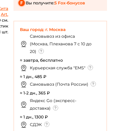
Вы получите:
5 Fox-бонусов
Кита
Art.
 см.
стик
Ваш город: г. Москва
1 шт.
Самовывоз из офиса
(Москва, Плеханова 7 с 10 до
20)
≈ завтра, бесплатно
Курьерская служба "EMS"
≈ 1 дн., 485 ₽
Самовывоз (Почта России)
≈ 1-2 дн., 365 ₽
Яндекс Go (экспресс-
доставка)
≈ 1 дн., 1300 ₽
СДЭК