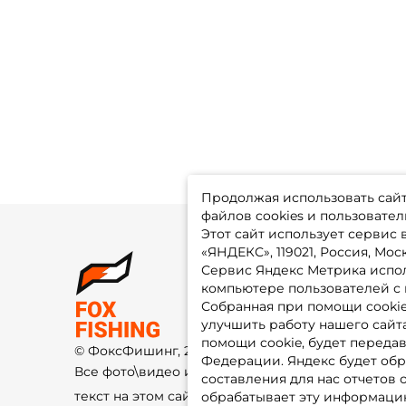
Продолжая использовать сайт,
файлов cookies и пользовател
Этот сайт использует сервис
«ЯНДЕКС», 119021, Россия, Москв
Сервис Яндекс Метрика испол
О 
компьютере пользователей с 
До
Оп
Собранная при помощи cooki
Fo
улучшить работу нашего сайт
Гу
Ко
помощи cookie, будет передав
© ФоксФишинг, 2009-2026
По
Федерации. Яндекс будет обр
Все фото\видео изображения и
составления для нас отчетов 
текст на этом сайте защищены
обрабатывает эту информацию