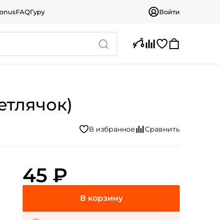
bonus
FAQ
Гуру
Войти
етлячок)
45 ₽