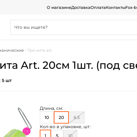
О магазине
Доставка
Оплата
Контакты
Fox-
ханические
Три кита art.
та Art. 20см 1шт. (под св
:
5 шт
Длина, см:
10
20
6.5
Кол-во в упаковке, шт:
1
5
10