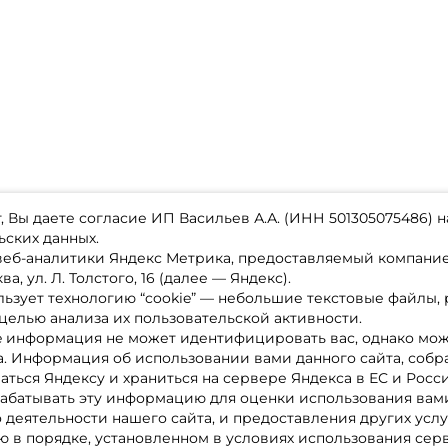
 Вы даете согласие ИП Васильев А.А. (ИНН 501305075486) н
ьских данных.
 веб-аналитики Яндекс Метрика, предоставляемый компан
а, ул. Л. Толстого, 16 (далее — Яндекс).
ьзует технологию “cookie” — небольшие текстовые файлы,
магазине
Каталог товаров
целью анализа их пользовательской активности.
ставка
Акции
лата
Новинки
e информация не может идентифицировать вас, однако мож
x-bonus
Бренды
а. Информация об использовании вами данного сайта, собр
ру
Партнерская программа
нтакты
аться Яндексу и храниться на сервере Яндекса в ЕС и Росс
литика обработки ПД
абатывать эту информацию для оценки использования вами
о деятельности нашего сайта, и предоставления других услу
 в порядке, установленном в условиях использования сер