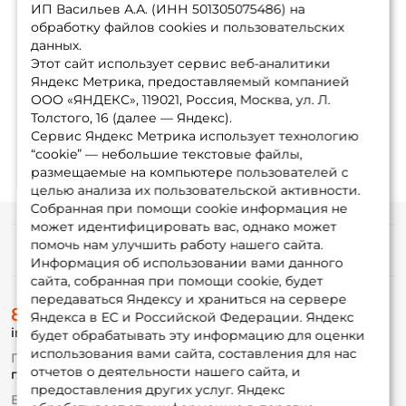
ИП Васильев А.А. (ИНН 501305075486) на
обработку файлов cookies и пользовательских
данных.
Этот сайт использует сервис веб-аналитики
Яндекс Метрика, предоставляемый компанией
ООО «ЯНДЕКС», 119021, Россия, Москва, ул. Л.
Толстого, 16 (далее — Яндекс).
Сервис Яндекс Метрика использует технологию
“cookie” — небольшие текстовые файлы,
размещаемые на компьютере пользователей с
целью анализа их пользовательской активности.
Собранная при помощи cookie информация не
может идентифицировать вас, однако может
помочь нам улучшить работу нашего сайта.
Информация
Информация об использовании вами данного
сайта, собранная при помощи cookie, будет
передаваться Яндексу и храниться на сервере
О магазине
8 (495) 532-77-88
Доставка
Яндекса в ЕС и Российской Федерации. Яндекс
info@foxfishing.ru
Оплата
будет обрабатывать эту информацию для оценки
Fox-bonus
использования вами сайта, составления для нас
По вопросам с заказом
Гуру
отчетов о деятельности нашего сайта, и
г. Москва,
ул. Плеханова д.7
предоставления других услуг. Яндекс
Ежедневно 10:00 до 20:00