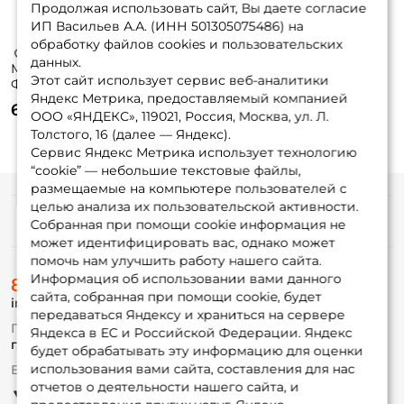
Продолжая использовать сайт, Вы даете согласие
ИП Васильев А.А. (ИНН 501305075486) на
обработку файлов cookies и пользовательских
данных.
Маркер
Маркер
Этот сайт использует сервис веб-аналитики
Фоксфишинг
Фоксфишинг
Яндекс Метрика, предоставляемый компанией
(цвет рандомный)
(цвет рандомный)
60 ₽
65 ₽
90гр.
110гр.
ООО «ЯНДЕКС», 119021, Россия, Москва, ул. Л.
Толстого, 16 (далее — Яндекс).
Сервис Яндекс Метрика использует технологию
“cookie” — небольшие текстовые файлы,
размещаемые на компьютере пользователей с
целью анализа их пользовательской активности.
Информация
Собранная при помощи cookie информация не
может идентифицировать вас, однако может
помочь нам улучшить работу нашего сайта.
О магазине
Информация об использовании вами данного
8 (495) 532-77-88
Доставка
сайта, собранная при помощи cookie, будет
info@foxfishing.ru
Оплата
передаваться Яндексу и храниться на сервере
Fox-bonus
По вопросам с заказом
Яндекса в ЕС и Российской Федерации. Яндекс
Гуру
г. Москва,
ул. Плеханова д.7
будет обрабатывать эту информацию для оценки
использования вами сайта, составления для нас
Ежедневно 10:00 до 20:00
Партнерская программа
отчетов о деятельности нашего сайта, и