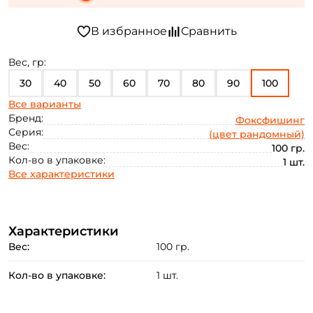
Вес, гр:
30
40
50
60
70
80
90
100
Все варианты
110
Бренд:
Фоксфишинг
Серия:
(цвет рандомный)
Вес:
100 гр.
Кол-во в упаковке:
1 шт.
Все характеристики
Характеристики
Вес:
100 гр.
Кол-во в упаковке:
1 шт.
Создать аккаунт