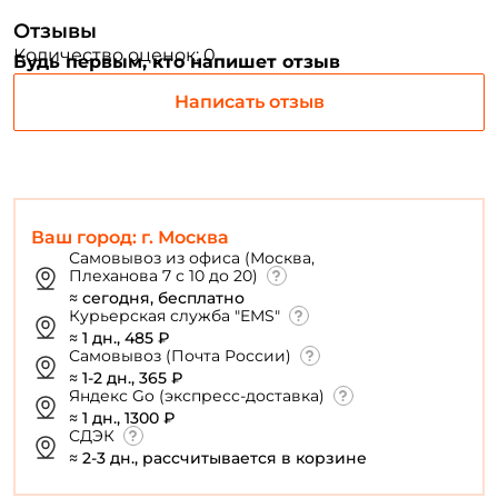
Отзывы
ФИО: *
Количество оценок: 0
Будь первым, кто напишет отзыв
Написать отзыв
Email: *
Номер телефона: *
Ваш город: г. Москва
Придумайте пароль: *
Самовывоз из офиса (Москва,
Плеханова 7 с 10 до 20)
≈ сегодня, бесплатно
Повторите пароль: *
Курьерская служба "EMS"
≈ 1 дн., 485 ₽
Заполняя данную форму вы соглашаетесь на обработку
Самовывоз (Почта России)
персональных данных
≈ 1-2 дн., 365 ₽
Яндекс Go (экспресс-доставка)
Создать аккаунт
≈ 1 дн., 1300 ₽
СДЭК
≈ 2-3 дн., рассчитывается в корзине
У меня уже есть аккаунт