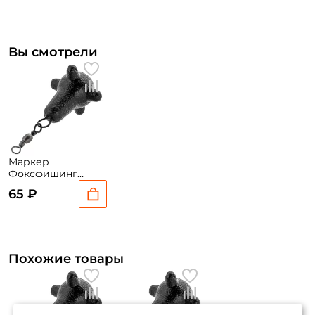
Вы смотрели
Маркер
Фоксфишинг
(цвет рандомный)
65 ₽
100гр.
Похожие товары