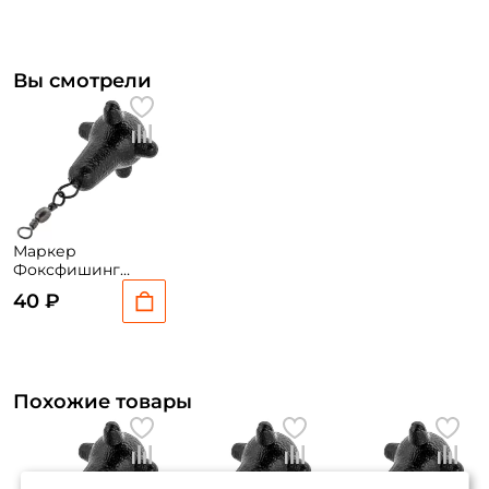
Вы смотрели
Маркер
Фоксфишинг
(цвет рандомный)
40 ₽
40гр.
Похожие товары