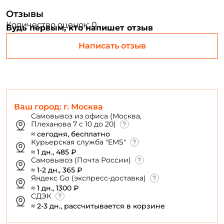
Отзывы
ФИО: *
Количество оценок: 0
Будь первым, кто напишет отзыв
Написать отзыв
Email: *
Номер телефона: *
Ваш город: г. Москва
Придумайте пароль: *
Самовывоз из офиса (Москва,
Плеханова 7 с 10 до 20)
≈ сегодня, бесплатно
Повторите пароль: *
Курьерская служба "EMS"
≈ 1 дн., 485 ₽
Заполняя данную форму вы соглашаетесь на обработку
Самовывоз (Почта России)
персональных данных
≈ 1-2 дн., 365 ₽
Яндекс Go (экспресс-доставка)
Создать аккаунт
≈ 1 дн., 1300 ₽
СДЭК
≈ 2-3 дн., рассчитывается в корзине
У меня уже есть аккаунт