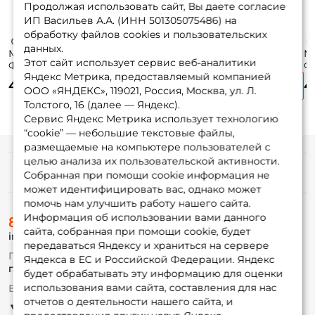
Продолжая использовать сайт, Вы даете согласие
ИП Васильев А.А. (ИНН 501305075486) на
обработку файлов cookies и пользовательских
данных.
Маркер
Маркер
Маркер
М
Этот сайт использует сервис веб-аналитики
Фоксфишинг
Фоксфишинг
Фоксфишинг
Ф
Яндекс Метрика, предоставляемый компанией
(цвет рандомный)
(цвет рандомный)
(цвет рандомный)
(
45 ₽
40 ₽
50 ₽
4
60гр.
50гр.
70гр.
30
ООО «ЯНДЕКС», 119021, Россия, Москва, ул. Л.
Толстого, 16 (далее — Яндекс).
Сервис Яндекс Метрика использует технологию
“cookie” — небольшие текстовые файлы,
размещаемые на компьютере пользователей с
целью анализа их пользовательской активности.
Информация
Собранная при помощи cookie информация не
может идентифицировать вас, однако может
помочь нам улучшить работу нашего сайта.
О магазине
Информация об использовании вами данного
8 (495) 532-77-88
Доставка
сайта, собранная при помощи cookie, будет
info@foxfishing.ru
Оплата
передаваться Яндексу и храниться на сервере
Fox-bonus
По вопросам с заказом
Яндекса в ЕС и Российской Федерации. Яндекс
Гуру
г. Москва,
ул. Плеханова д.7
будет обрабатывать эту информацию для оценки
использования вами сайта, составления для нас
Ежедневно 10:00 до 20:00
Партнерская программа
отчетов о деятельности нашего сайта, и