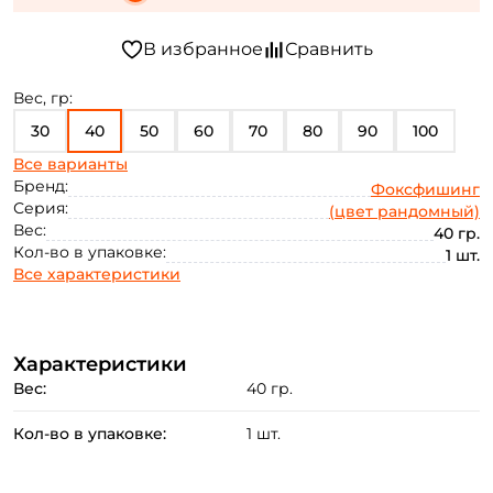
Вес, гр:
30
40
50
60
70
80
90
100
Все варианты
110
Бренд:
Фоксфишинг
Серия:
(цвет рандомный)
Вес:
40 гр.
Кол-во в упаковке:
1 шт.
Все характеристики
Характеристики
Вес:
40 гр.
Кол-во в упаковке:
1 шт.
Создать аккаунт