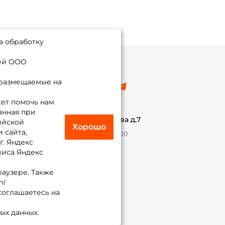
а обработку
ией ООО
 размещаемые на
8 (495) 532-77-88
info@foxfishing.ru
ет помочь нам
По вопросам с заказом
анная при
г. Москва,
ул. Плеханова д.7
ийской
Хорошо
 сайта,
Ежедневно 10:00 до 20:00
г. Яндекс
виса Яндекс
Присоединяйся к нам
раузере. Также
ml
 соглашаетесь на
ых данных.