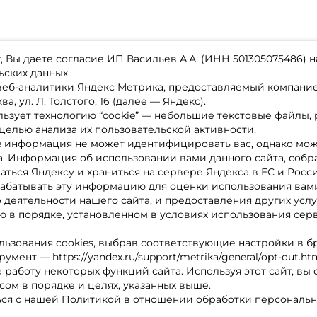
 Вы даете согласие ИП Васильев А.А. (ИНН 501305075486) н
ьских данных.
 веб-аналитики Яндекс Метрика, предоставляемый компан
а, ул. Л. Толстого, 16 (далее — Яндекс).
ьзует технологию “cookie” — небольшие текстовые файлы,
магазине
Каталог товаров
целью анализа их пользовательской активности.
ставка
Акции
лата
Новинки
e информация не может идентифицировать вас, однако мож
x-bonus
Бренды
а. Информация об использовании вами данного сайта, собр
ру
Партнерская программа
нтакты
аться Яндексу и храниться на сервере Яндекса в ЕС и Росс
литика обработки ПД
абатывать эту информацию для оценки использования вами
о деятельности нашего сайта, и предоставления других услу
 в порядке, установленном в условиях использования сер
льзования cookies, выбрав соответствующие настройки в б
мент — https://yandex.ru/support/metrika/general/opt-out.ht
 работу некоторых функций сайта. Используя этот сайт, вы
сом в порядке и целях, указанных выше.
ся с нашей Политикой в отношении обработки персональн