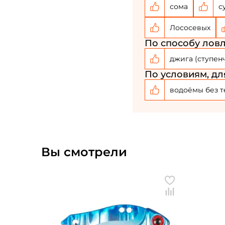
сома
с
Лососевых
По способу ловл
джига (ступен
По условиям, дл
водоёмы без т
Вы смотрели