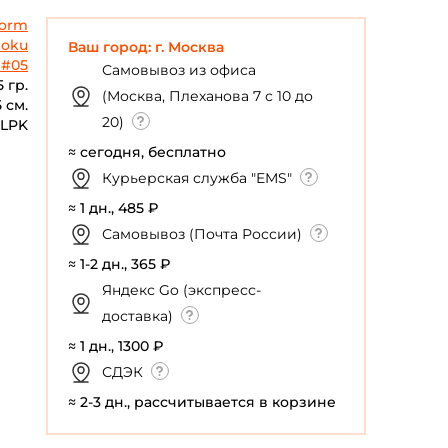
torm
oku
Ваш город: г. Москва
 #05
Самовывоз из офиса
5 гр.
(Москва, Плеханова 7 с 10 до
5 см.
20)
LPK
≈ сегодня, бесплатно
Курьерская служба "EMS"
≈ 1 дн., 485 ₽
Самовывоз (Почта России)
≈ 1-2 дн., 365 ₽
Яндекс Go (экспресс-
доставка)
≈ 1 дн., 1300 ₽
СДЭК
≈ 2-3 дн., рассчитывается в корзине