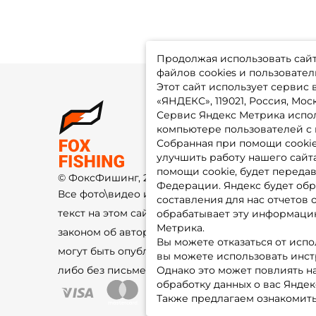
Продолжая использовать сайт,
файлов cookies и пользовател
Этот сайт использует сервис
«ЯНДЕКС», 119021, Россия, Москв
Сервис Яндекс Метрика испол
О 
компьютере пользователей с 
До
Оп
Собранная при помощи cooki
Fo
улучшить работу нашего сайт
Гу
Ко
помощи cookie, будет передав
© ФоксФишинг, 2009-2026
По
Федерации. Яндекс будет обр
Все фото\видео изображения и
составления для нас отчетов 
текст на этом сайте защищены
обрабатывает эту информацию
Метрика.
законом об авторском праве и не
Вы можете отказаться от испо
могут быть опубликованы ещё где-
вы можете использовать инстру
либо без письменного разрешения.
Однако это может повлиять на
обработку данных о вас Яндек
Также предлагаем ознакомить