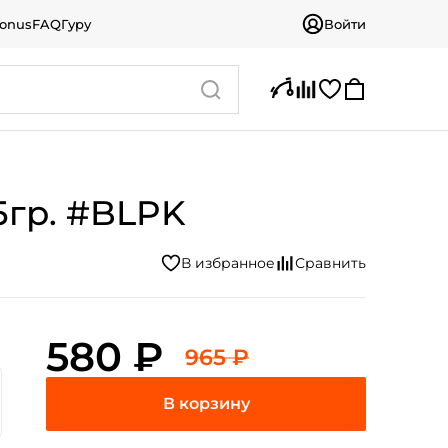
bonus
FAQ
Гуру
Войти
5гр. #BLPK
580 ₽
965 ₽