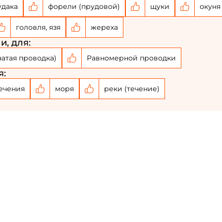
удака
форели (прудовой)
щуки
окуня
головля, язя
жереха
и, для:
Создать аккаунт
чатая проводка)
Равномерной проводки
ФИО: *
я:
ечения
моря
реки (течение)
Email: *
Номер телефона: *
Придумайте пароль: *
Повторите пароль: *
Заполняя данную форму вы соглашаетесь на
обработку
персональных данных