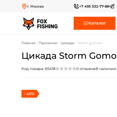
г. Москва
+7 495 532-77-88
Каталог
Главная
Приманки
Цикады
Storm gomoku
Цикада Storm Gomoku
Код товара:
65418
0
отзывов
В наличии
- 40%