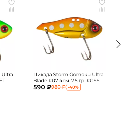
Ultra
Цикада Storm Gomoku Ultra
Цика
#FT
Blade #07 4см. 7.5 гр. #GSS
Blad
590 ₽
625
980 ₽
-40%