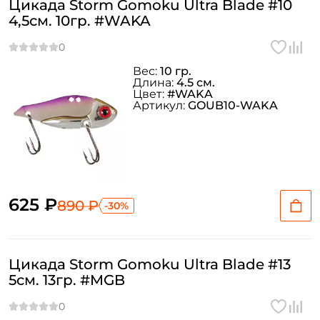
Цикада Storm Gomoku Ultra Blade #10
4,5см. 10гр. #WAKA
Придумайте пароль: *
Повторите пароль: *
Вес:
10 гр.
Длина:
4.5 см.
Заполняя данную форму вы соглашаетесь на обработку
Цвет:
#WAKA
Артикул:
GOUB10-WAKA
персональных данных
Создать аккаунт
У меня уже есть аккаунт
625 ₽
890 ₽
-30%
Цикада Storm Gomoku Ultra Blade #13
5см. 13гр. #MGB