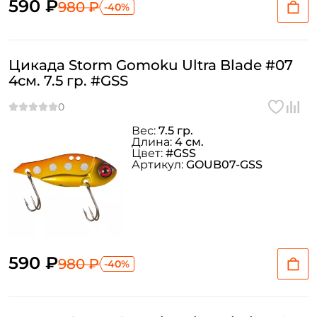
590 ₽
980 ₽
-40%
Цикада Storm Gomoku Ultra Blade #07
4см. 7.5 гр. #GSS
Вес:
7.5 гр.
Длина:
4 см.
Создать аккаунт
Цвет:
#GSS
Артикул:
GOUB07-GSS
ФИО: *
Email: *
590 ₽
980 ₽
-40%
Номер телефона: *