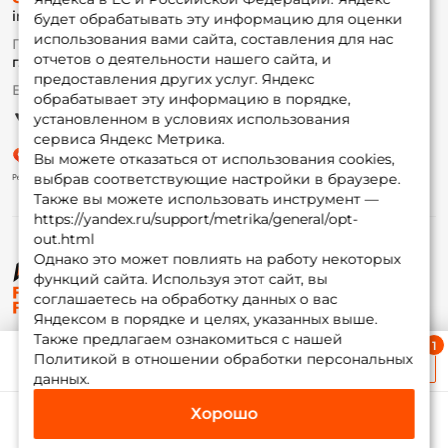
info@foxfishing.ru
Оплата
будет обрабатывать эту информацию для оценки
Fox-bonus
использования вами сайта, составления для нас
По вопросам с заказом
Гуру
отчетов о деятельности нашего сайта, и
г. Москва,
ул. Плеханова д.7
предоставления других услуг. Яндекс
Ежедневно 10:00 до 20:00
обрабатывает эту информацию в порядке,
Партнерская программа
установленном в условиях использования
сервиса Яндекс Метрика.
Вы можете отказаться от использования cookies,
выбрав соответствующие настройки в браузере.
Также вы можете использовать инструмент —
https://yandex.ru/support/metrika/general/opt-
out.html
Однако это может повлиять на работу некоторых
функций сайта. Используя этот сайт, вы
© ФоксФишинг, 2009-2026
соглашаетесь на обработку данных о вас
Яндексом в порядке и целях, указанных выше.
Также предлагаем ознакомиться с нашей
Ближайшая доставка
Политикой в отношении обработки персональных
≈ 1 дн.
данных.
Хорошо
Каталог
Избранное
Корзина
Инфо
Мой Fox