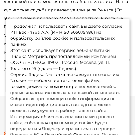
доставкой или самостоятельно забрать из офиса. Наша
курьерская служба привезет удилище за 24 часа (От
5000 рублей в пределах МКАД бесплатно). В регионы
Продолжая использовать сайт, Вы даете согласие
России отправка на следующий день после заказа.
ИП Васильев А.А. (ИНН 501305075486) на
Оформить заявку удобнее онлайн, в интернет-магазине
обработку файлов cookies и пользовательских
или по телефону. Обработка занимает не более 30
данных.
Этот сайт использует сервис веб-аналитики
минут. Позвоните нашим консультантам для получения
Яндекс Метрика, предоставляемый компанией
детальной информации и оформления заказа: 8-495-532-
ООО «ЯНДЕКС», 119021, Россия, Москва, ул. Л.
Толстого, 16 (далее — Яндекс).
77-88
Сервис Яндекс Метрика использует технологию
“cookie” — небольшие текстовые файлы,
размещаемые на компьютере пользователей с
целью анализа их пользовательской активности.
Собранная при помощи cookie информация не
может идентифицировать вас, однако может
помочь нам улучшить работу нашего сайта.
Информация
Информация об использовании вами данного
сайта, собранная при помощи cookie, будет
передаваться Яндексу и храниться на сервере
О магазине
8 (495) 532-77-88
Доставка
Яндекса в ЕС и Российской Федерации. Яндекс