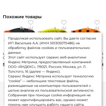
Похожие товары
Продолжая использовать сайт, Вы даете согласие
ИП Васильев А.А. (ИНН 501305075486) на
обработку файлов cookies и пользовательских
данных.
Цикада Strike Pro
Цикада Strike Pro
Цикада Strike Pro
Ци
Этот сайт использует сервис веб-аналитики
Cyber Vibe 45мм.
Cyber Vibe 55мм.
Cyber Vibe 55мм.
Cy
9,1гр. #NS08SUVL
17гр. #A190ES
17гр. #C662F
1
Яндекс Метрика, предоставляемый компанией
555 ₽
600 ₽
610 ₽
6
ООО «ЯНДЕКС», 119021, Россия, Москва, ул. Л.
Толстого, 16 (далее — Яндекс).
Сервис Яндекс Метрика использует технологию
“cookie” — небольшие текстовые файлы,
размещаемые на компьютере пользователей с
целью анализа их пользовательской активности.
Информация
Собранная при помощи cookie информация не
может идентифицировать вас, однако может
помочь нам улучшить работу нашего сайта.