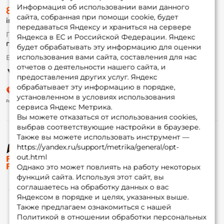
О магазине
Информация об использовании вами данного
8 (495) 532-77-88
Доставка
сайта, собранная при помощи cookie, будет
info@foxfishing.ru
Оплата
передаваться Яндексу и храниться на сервере
Fox-bonus
По вопросам с заказом
Яндекса в ЕС и Российской Федерации. Яндекс
Гуру
г. Москва,
ул. Плеханова д.7
будет обрабатывать эту информацию для оценки
использования вами сайта, составления для нас
Ежедневно 10:00 до 20:00
Партнерская программа
отчетов о деятельности нашего сайта, и
предоставления других услуг. Яндекс
обрабатывает эту информацию в порядке,
установленном в условиях использования
сервиса Яндекс Метрика.
Вы можете отказаться от использования cookies,
выбрав соответствующие настройки в браузере.
Также вы можете использовать инструмент —
https://yandex.ru/support/metrika/general/opt-
© ФоксФишинг, 2009-2026
out.html
Однако это может повлиять на работу некоторых
функций сайта. Используя этот сайт, вы
соглашаетесь на обработку данных о вас
Яндексом в порядке и целях, указанных выше.
Также предлагаем ознакомиться с нашей
Политикой в отношении обработки персональных