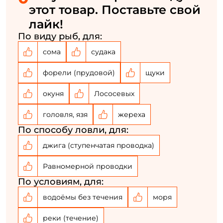
Номер телефона: *
этот товар. Поставьте свой
лайк!
Придумайте пароль: *
По виду рыб, для:
сома
судака
Повторите пароль: *
форели (прудовой)
щуки
Заполняя данную форму вы соглашаетесь на обработку
окуня
Лососевых
персональных данных
Создать аккаунт
головля, язя
жереха
По способу ловли, для:
У меня уже есть аккаунт
джига (ступенчатая проводка)
Равномерной проводки
По условиям, для:
водоёмы без течения
моря
реки (течение)