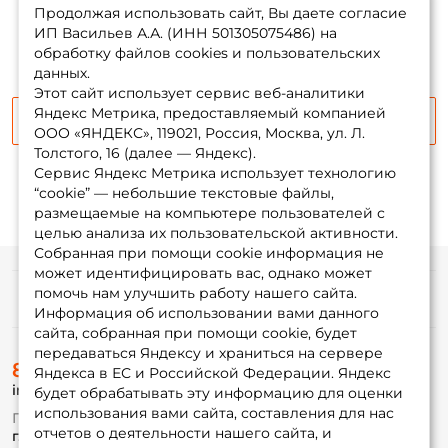
наличии
Продолжая использовать сайт, Вы даете согласие
ИП Васильев А.А. (ИНН 501305075486) на
ФИО: *
обработку файлов cookies и пользовательских
данных.
Этот сайт использует сервис веб-аналитики
Email: *
Яндекс Метрика, предоставляемый компанией
Сообщить о поступлении
ООО «ЯНДЕКС», 119021, Россия, Москва, ул. Л.
Толстого, 16 (далее — Яндекс).
Номер телефона: *
Сервис Яндекс Метрика использует технологию
“cookie” — небольшие текстовые файлы,
размещаемые на компьютере пользователей с
Придумайте пароль: *
целью анализа их пользовательской активности.
Собранная при помощи cookie информация не
может идентифицировать вас, однако может
Повторите пароль: *
помочь нам улучшить работу нашего сайта.
Информация
Информация об использовании вами данного
Заполняя данную форму вы соглашаетесь на обработку
сайта, собранная при помощи cookie, будет
персональных данных
передаваться Яндексу и храниться на сервере
О магазине
8 (495) 532-77-88
Создать аккаунт
Доставка
Яндекса в ЕС и Российской Федерации. Яндекс
info@foxfishing.ru
Оплата
будет обрабатывать эту информацию для оценки
Fox-bonus
использования вами сайта, составления для нас
По вопросам с заказом
Гуру
отчетов о деятельности нашего сайта, и
г. Москва,
ул. Плеханова д.7
У меня уже есть аккаунт