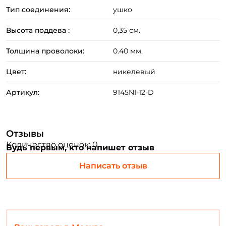
Тип соединения:
ушко
Высота поддева :
0,35 см.
Создать аккаунт
Толщина проволоки:
0.40 мм.
Цвет:
никелевый
ФИО: *
Артикул:
9145NI-12-D
Email: *
Отзывы
Номер телефона: *
Количество оценок: 0
Будь первым, кто напишет отзыв
Написать отзыв
Придумайте пароль: *
Повторите пароль: *
Заполняя данную форму вы соглашаетесь на обработку