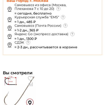
Ваш город: г. Москва
персональных данных
Самовывоз из офиса (Москва,
Плеханова 7 с 10 до 20)
Создать аккаунт
≈ сегодня, бесплатно
Курьерская служба "EMS"
≈ 1 дн., 485 ₽
Самовывоз (Почта России)
У меня уже есть аккаунт
≈ 1-2 дн., 365 ₽
Яндекс Go (экспресс-доставка)
≈ 1 дн., 1300 ₽
СДЭК
≈ 2-3 дн., рассчитывается в корзине
Вы смотрели