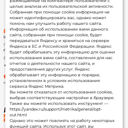
размещаемые на компьютере пользователей с
целью анализа их пользовательской активности.
Информация
Собранная при помощи cookie информация не
может идентифицировать вас, однако может
помочь нам улучшить работу нашего сайта.
О магазине
Информация об использовании вами данного
8 (495) 532-77-88
Доставка
сайта, собранная при помощи cookie, будет
info@foxfishing.ru
Оплата
передаваться Яндексу и храниться на сервере
Fox-bonus
По вопросам с заказом
Яндекса в ЕС и Российской Федерации. Яндекс
Гуру
г. Москва,
ул. Плеханова д.7
будет обрабатывать эту информацию для оценки
использования вами сайта, составления для нас
Ежедневно 10:00 до 20:00
Партнерская программа
отчетов о деятельности нашего сайта, и
предоставления других услуг. Яндекс
обрабатывает эту информацию в порядке,
установленном в условиях использования
сервиса Яндекс Метрика.
Вы можете отказаться от использования cookies,
выбрав соответствующие настройки в браузере.
Также вы можете использовать инструмент —
https://yandex.ru/support/metrika/general/opt-
© ФоксФишинг, 2009-2026
out.html
Однако это может повлиять на работу некоторых
функций сайта. Используя этот сайт, вы