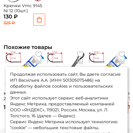
Крючки Vmc 9145
Ni 12 (10шт.)
130 ₽
325 ₽
Похожие товары
Продолжая использовать сайт, Вы даете согласие
ИП Васильев А.А. (ИНН 501305075486) на
обработку файлов cookies и пользовательских
данных.
Крючки Owner S-
Крючки Trigger
Крючки Owner S-
К
Этот сайт использует сервис веб-аналитики
282 56910-16-0.09
Baits Double Hook
282 56910-15-0.10
Tr
(10шт.)
№2 (5шт.)
(10шт.)
(7
Яндекс Метрика, предоставляемый компанией
145 ₽
135 ₽
145 ₽
1
ООО «ЯНДЕКС», 119021, Россия, Москва, ул. Л.
Толстого, 16 (далее — Яндекс).
Сервис Яндекс Метрика использует технологию
“cookie” — небольшие текстовые файлы,