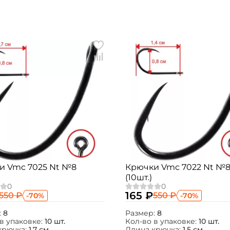
Создать аккаунт
и Vmc 7025 Nt №8
Крючки Vmc 7022 Nt №
(10шт.)
ФИО: *
165 ₽
550 ₽
550 ₽
-70%
-70%
Email: *
:
8
Размер:
8
в упаковке:
10 шт.
Кол-во в упаковке:
10 шт.
крючка:
1,7 см.
Длина крючка:
1,5 см.