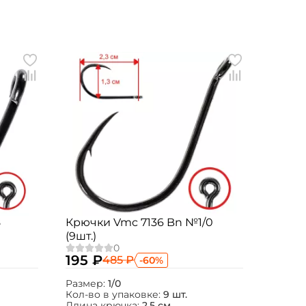
8
Крючки Vmc 7136 Bn №1/0
(9шт.)
195 ₽
485 ₽
-60%
Размер:
1/0
Кол-во в упаковке:
9 шт.
Длина крючка:
2,5 см.