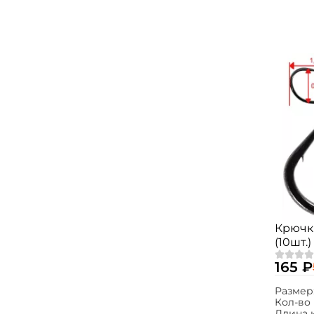
Крючк
(10шт.)
165 ₽
Размер
Кол-во 
Длина 