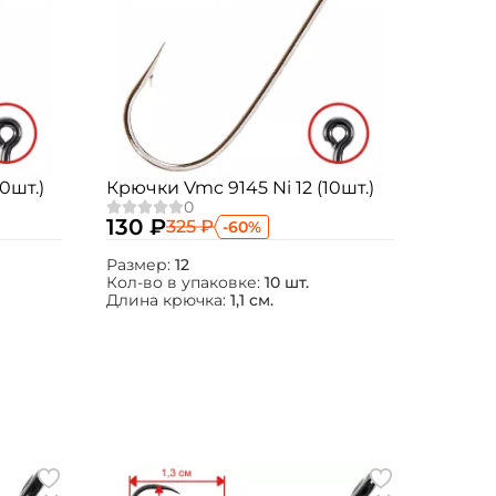
0шт.)
Крючки Vmc 9145 Ni 12 (10шт.)
130 ₽
325 ₽
-60%
Размер:
12
Кол-во в упаковке:
10 шт.
Длина крючка:
1,1 см.