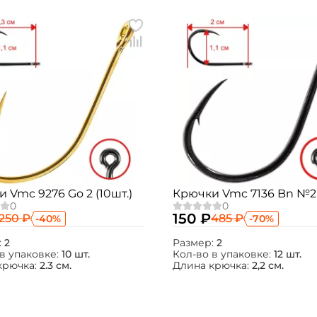
 Vmc 9276 Go 2 (10шт.)
Крючки Vmc 7136 Bn №2 (
150 ₽
250 ₽
485 ₽
-40%
-70%
:
2
Размер:
2
в упаковке:
10 шт.
Кол-во в упаковке:
12 шт.
крючка:
2.3 см.
Длина крючка:
2,2 см.