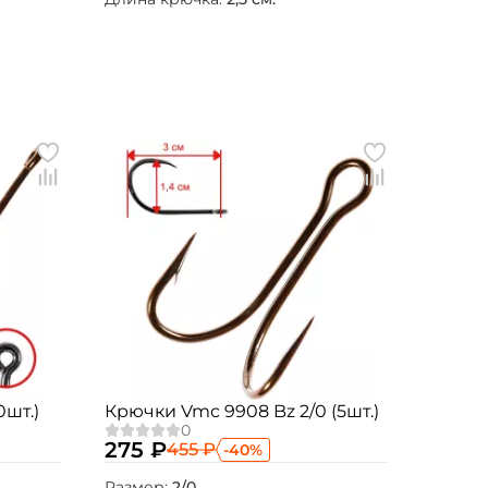
0шт.)
Крючки Vmc 9908 Bz 2/0 (5шт.)
275 ₽
455 ₽
-40%
Размер:
2/0