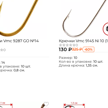
и Vmc 9287 GO №14
Крючки Vmc 9145 Ni 10 (1
130 ₽
325 ₽
-60%
Размер:
10
Кол-во в упаковке:
10 шт.
:
14
Длина крючка:
1,35 см.
в упаковке:
10 шт.
крючка:
0,8 см.