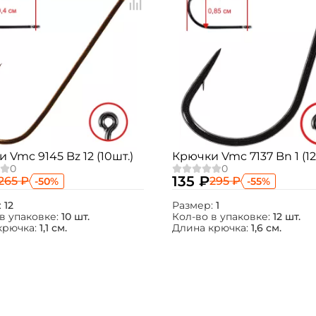
 Vmc 9145 Bz 12 (10шт.)
Крючки Vmc 7137 Bn 1 (12
135 ₽
265 ₽
295 ₽
-50%
-55%
:
12
Размер:
1
в упаковке:
10 шт.
Кол-во в упаковке:
12 шт.
крючка:
1,1 см.
Длина крючка:
1,6 см.