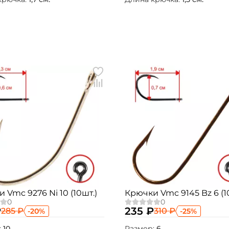
Номер телефона: *
Придумайте пароль: *
Повторите пароль: *
Заполняя данную форму вы соглашаетесь на
обработку
персональных данных
Создать аккаунт
У меня уже есть аккаунт
 Vmc 9276 Ni 10 (10шт.)
Крючки Vmc 9145 Bz 6 (1
₽
235 ₽
285 ₽
310 ₽
-20%
-25%
:
10
Размер:
6