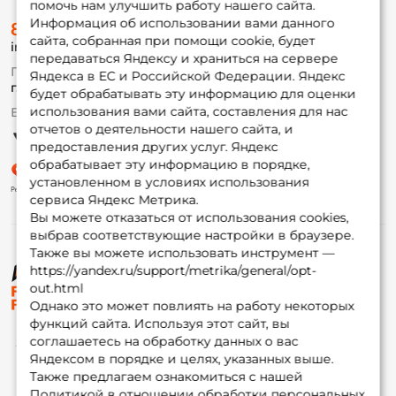
помочь нам улучшить работу нашего сайта.
О магазине
Информация об использовании вами данного
8 (495) 532-77-88
Доставка
сайта, собранная при помощи cookie, будет
info@foxfishing.ru
Оплата
передаваться Яндексу и храниться на сервере
Fox-bonus
По вопросам с заказом
Яндекса в ЕС и Российской Федерации. Яндекс
Гуру
г. Москва,
ул. Плеханова д.7
будет обрабатывать эту информацию для оценки
использования вами сайта, составления для нас
Ежедневно 10:00 до 20:00
Партнерская программа
отчетов о деятельности нашего сайта, и
предоставления других услуг. Яндекс
обрабатывает эту информацию в порядке,
установленном в условиях использования
сервиса Яндекс Метрика.
Вы можете отказаться от использования cookies,
выбрав соответствующие настройки в браузере.
Также вы можете использовать инструмент —
https://yandex.ru/support/metrika/general/opt-
© ФоксФишинг, 2009-2026
out.html
Однако это может повлиять на работу некоторых
функций сайта. Используя этот сайт, вы
соглашаетесь на обработку данных о вас
Яндексом в порядке и целях, указанных выше.
Также предлагаем ознакомиться с нашей
Политикой в отношении обработки персональных