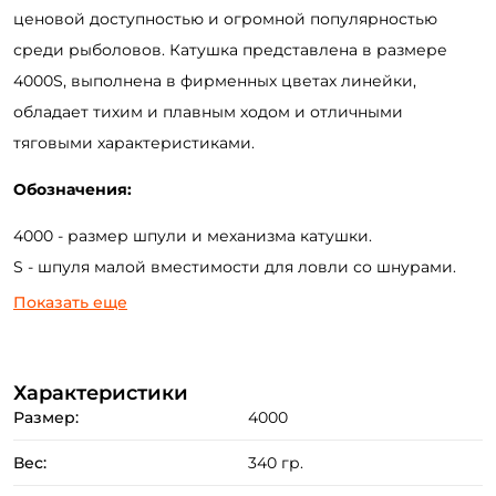
ценовой доступностью и огромной популярностью
среди рыболовов. Катушка представлена в размере
4000S, выполнена в фирменных цветах линейки,
обладает тихим и плавным ходом и отличными
тяговыми характеристиками.
Обозначения:
4000 - размер шпули и механизма катушки.
S - шпуля малой вместимости для ловли со шнурами.
Показать еще
Назначение:
Подойдёт для фидеров средней мощности (medium) с
весом кормушки до 100гр.
Характеристики
Размер:
4000
Технические характеристики:
Вес:
340 гр.
4 шарикоподшипника + 1 роликовый.