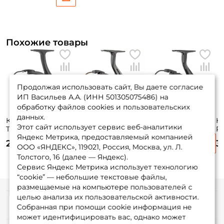
Похожие товары
Продолжая использовать сайт, Вы даете согласие
ИП Васильев А.А. (ИНН 501305075486) на
обработку файлов cookies и пользовательских
данных.
Катушка Nautilus
Катушка Nautilus
Катушка Nautilus
Ка
Этот сайт использует сервис веб-аналитики
Total Feeder
Crony 4000 / вес:
Every 4000 / вес:
Ra
Яндекс Метрика, предоставляемый компанией
NTF4000S / вес:
280гр. / 5,1 /
280гр. / 5,1 /
27
2 930 ₽
2 925 ₽
2 925 ₽
3
368гр. / 4,4 /
подшипники: 6шт.
подшипники: 4шт.
п
ООО «ЯНДЕКС», 119021, Россия, Москва, ул. Л.
подшипники: 5шт.
Толстого, 16 (далее — Яндекс).
Сервис Яндекс Метрика использует технологию
“cookie” — небольшие текстовые файлы,
размещаемые на компьютере пользователей с
целью анализа их пользовательской активности.
Информация
Собранная при помощи cookie информация не
может идентифицировать вас, однако может