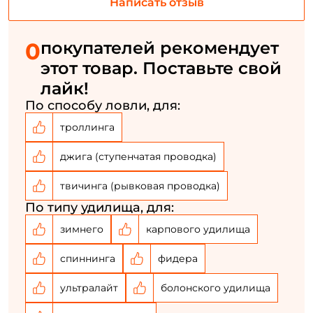
Написать отзыв
Номер телефона: *
0
покупателей рекомендует
Придумайте пароль: *
этот товар. Поставьте свой
лайк!
Повторите пароль: *
По способу ловли, для:
Заполняя данную форму вы соглашаетесь на обработку
троллинга
персональных данных
джига (ступенчатая проводка)
Создать аккаунт
твичинга (рывковая проводка)
По типу удилища, для:
У меня уже есть аккаунт
зимнего
карпового удилища
спиннинга
фидера
ультралайт
болонского удилища