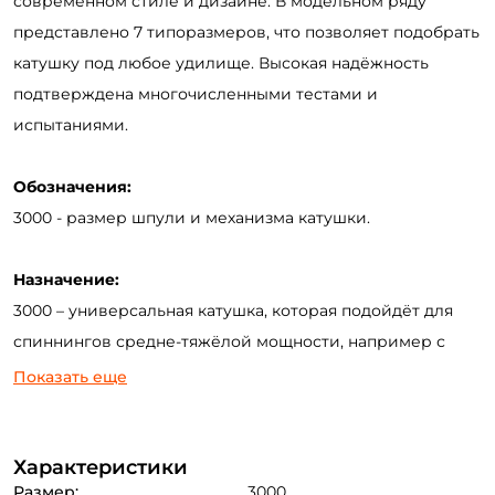
современном стиле и дизайне. В модельном ряду
представлено 7 типоразмеров, что позволяет подобрать
катушку под любое удилище. Высокая надёжность
подтверждена многочисленными тестами и
испытаниями.
Обозначения:
3000 - размер шпули и механизма катушки.
Назначение:
3000 – универсальная катушка, которая подойдёт для
спиннингов средне-тяжёлой мощности, например с
тестами: 10-35гр. или 12-42гр., матчевых удилищ и лёгких
Показать еще
фидеров с общим весом кормушки до 50гр.
Технические характеристики:
Характеристики
Размер:
3000