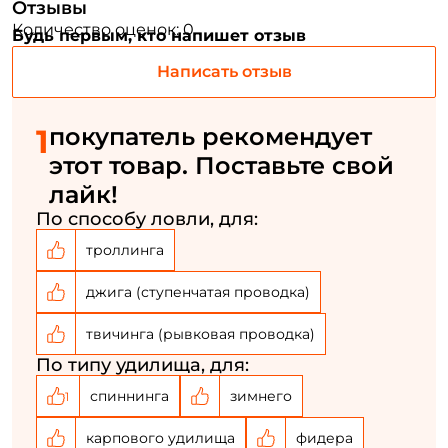
Отзывы
ФИО: *
Количество оценок: 0
Будь первым, кто напишет отзыв
Написать отзыв
Email: *
1
покупатель рекомендует
Номер телефона: *
этот товар. Поставьте свой
лайк!
Придумайте пароль: *
По способу ловли, для:
троллинга
Повторите пароль: *
джига (ступенчатая проводка)
Заполняя данную форму вы соглашаетесь на обработку
персональных данных
твичинга (рывковая проводка)
Создать аккаунт
По типу удилища, для:
спиннинга
зимнего
1
У меня уже есть аккаунт
карпового удилища
фидера