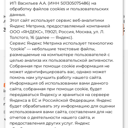
ИП Васильев А.А. (ИНН 501305075486) на
обработку файлов cookies и пользовательских
данных.
Катушка Okuma
Катушка Okuma
Катушка Nautilus
Ка
Этот сайт использует сервис веб-аналитики
Azaki 30 / вес:
Aria 3000A / вес:
Crony 3000 / вес:
Ev
Яндекс Метрика, предоставляемый компанией
216гр. / 5 /
220гр. / 5 /
285гр. / 5,1 /
28
3 150 ₽
2 820 ₽
2 820 ₽
2
подшипники: 2шт.
подшипники: 1шт.
подшипники: 6шт.
п
ООО «ЯНДЕКС», 119021, Россия, Москва, ул. Л.
Толстого, 16 (далее — Яндекс).
Сервис Яндекс Метрика использует технологию
“cookie” — небольшие текстовые файлы,
размещаемые на компьютере пользователей с
целью анализа их пользовательской активности.
Информация
Собранная при помощи cookie информация не
может идентифицировать вас, однако может
помочь нам улучшить работу нашего сайта.
О магазине
Информация об использовании вами данного
8 (495) 532-77-88
Доставка
сайта, собранная при помощи cookie, будет
info@foxfishing.ru
Оплата
передаваться Яндексу и храниться на сервере
Fox-bonus
По вопросам с заказом
Яндекса в ЕС и Российской Федерации. Яндекс
Гуру
г. Москва,
ул. Плеханова д.7
будет обрабатывать эту информацию для оценки
использования вами сайта, составления для нас
Ежедневно 10:00 до 20:00
Партнерская программа
отчетов о деятельности нашего сайта, и
предоставления других услуг. Яндекс