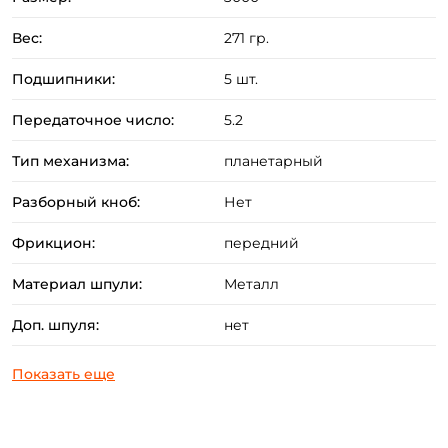
- Корпус из прочного композита,
- Планетарный механизм с системой перекрёстной
Вес:
271 гр.
намотки лески,
Подшипники:
5 шт.
- Алюминиевая шпуля,
- Облегчённая рукоятка,
Передаточное число:
5.2
- Эргономичный кноб с нескользящим Soft-touch
Тип механизма:
планетарный
покрытием,
- Anti-Twist system - ролик лесоукладывателя,
Разборный кноб:
Нет
препятствующий перекручиванию лески, с
Фрикцион:
передний
подшипником внутри,
- Полая дужка лесоукладывателя,
Материал шпули:
Металл
- Anti-Reverse - мгновенный стопор обратного хода.
Доп. шпуля:
нет
Создать аккаунт