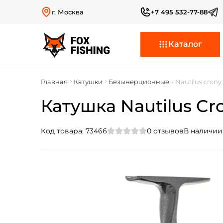
г. Москва
+7 495 532-77-88
Каталог
Главная
Катушки
Безынерционные
Nautilus crony
Катушка Nautilus Cro
Код товара:
73466
0
отзывов
В наличии