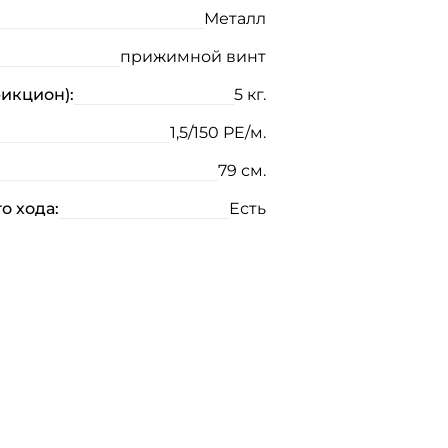
Металл
прижимной винт
рикцион):
5 кг.
1,5/150 PE/м.
79 см.
о хода:
Есть