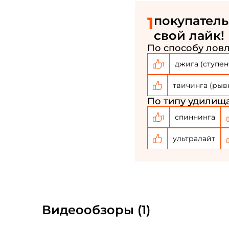
1
покупатель
свой лайк!
По способу ловл
джига (ступен
1
твичинга (рыв
По типу удилища
спиннинга
1
ультралайт
Видеообзоры (1)