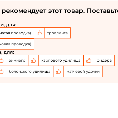
Номер телефона: *
 рекомендует этот товар. Поставьт
Придумайте пароль: *
и, для:
чатая проводка)
троллинга
Повторите пароль: *
ковая проводка)
Заполняя данную форму вы соглашаетесь на
, для:
обработку
персональных данных
зимнего
карпового удилища
фидера
Создать аккаунт
болонского удилища
матчевой удочки
У меня уже есть аккаунт