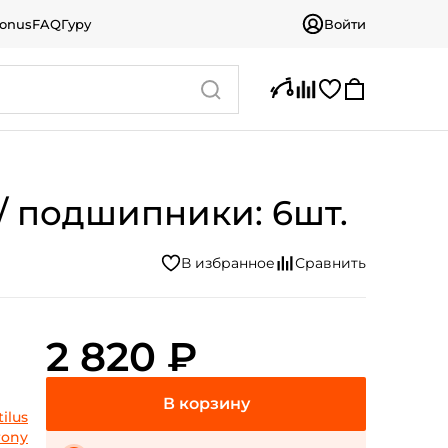
bonus
FAQ
Гуру
Войти
1 / подшипники: 6шт.
2 820 ₽
ilus
rony