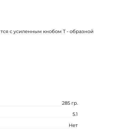
тся с усиленным кнобом T - образной
285 гр.
5.1
Нет