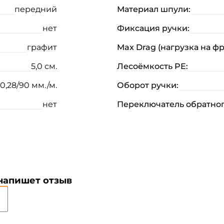
передний
Материал шпули:
нет
Фиксация ручки:
графит
Max Drag (нагрузка на ф
5,0 см.
Лесоёмкость PE:
 0,28/90 мм./м.
Оборот ручки:
нет
Переключатель обратног
Создать аккаунт
ФИО: *
 напишет отзыв
Email: *