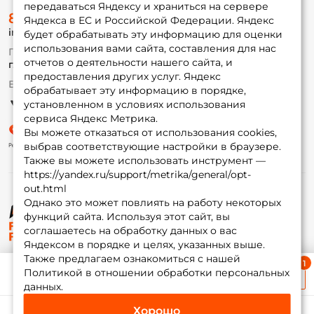
передаваться Яндексу и храниться на сервере
О магазине
8 (495) 532-77-88
Доставка
Яндекса в ЕС и Российской Федерации. Яндекс
info@foxfishing.ru
Оплата
будет обрабатывать эту информацию для оценки
Fox-bonus
использования вами сайта, составления для нас
По вопросам с заказом
Гуру
отчетов о деятельности нашего сайта, и
г. Москва,
ул. Плеханова д.7
предоставления других услуг. Яндекс
Ежедневно 10:00 до 20:00
обрабатывает эту информацию в порядке,
Партнерская программа
установленном в условиях использования
сервиса Яндекс Метрика.
Вы можете отказаться от использования cookies,
выбрав соответствующие настройки в браузере.
Также вы можете использовать инструмент —
https://yandex.ru/support/metrika/general/opt-
out.html
Однако это может повлиять на работу некоторых
функций сайта. Используя этот сайт, вы
© ФоксФишинг, 2009-2026
соглашаетесь на обработку данных о вас
Яндексом в порядке и целях, указанных выше.
Также предлагаем ознакомиться с нашей
Ближайшая доставка
Политикой в отношении обработки персональных
≈ 1 дн.
данных.
Хорошо