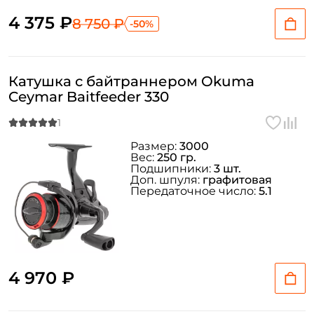
4 375 ₽
8 750 ₽
-50%
Катушка с байтраннером Okuma
Ceymar Baitfeeder 330
Размер:
3000
Вес:
250 гр.
Создать аккаунт
Подшипники:
3 шт.
Доп. шпуля:
графитовая
Передаточное число:
5.1
ФИО: *
Email: *
4 970 ₽
Номер телефона: *