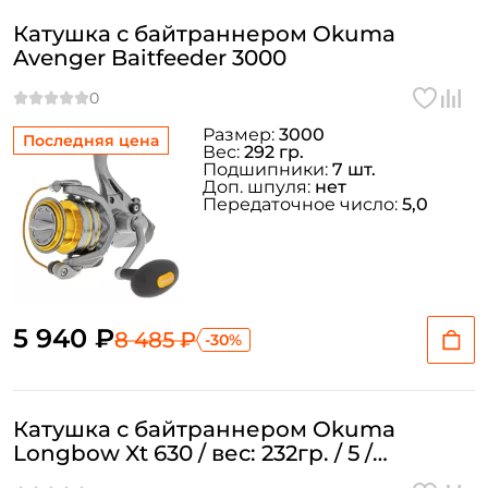
Катушка с байтраннером Okuma
Придумайте пароль: *
Avenger Baitfeeder 3000
Повторите пароль: *
Размер:
3000
Последняя цена
Вес:
292 гр.
Заполняя данную форму вы соглашаетесь на обработку
Подшипники:
7 шт.
персональных данных
Доп. шпуля:
нет
Передаточное число:
5,0
Создать аккаунт
У меня уже есть аккаунт
5 940 ₽
8 485 ₽
-30%
Катушка с байтраннером Okuma
Longbow Xt 630 / вес: 232гр. / 5 /
подшипники: 6шт.