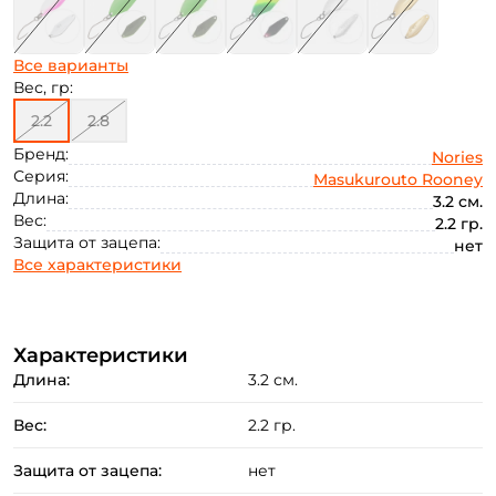
Все варианты
Вес, гр:
2.2
2.8
Бренд:
Nories
Серия:
Masukurouto Rooney
Длина:
3.2 см.
Вес:
2.2 гр.
Защита от зацепа:
нет
Все характеристики
Характеристики
Длина:
3.2 см.
Вес:
2.2 гр.
Создать аккаунт
Защита от зацепа:
нет