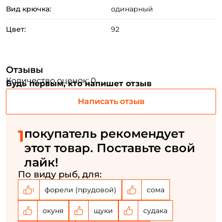
Вид крючка:
одинарный
ФИО: *
Цвет:
92
Email: *
Отзывы
Количество оценок: 0
Будь первым, кто напишет отзыв
Номер телефона: *
Написать отзыв
Придумайте пароль: *
1
покупатель рекомендует
этот товар. Поставьте свой
Повторите пароль: *
лайк!
Заполняя данную форму вы соглашаетесь на обработку
По виду рыб, для:
персональных данных
форели (прудовой)
сома
1
Создать аккаунт
окуня
щуки
судака