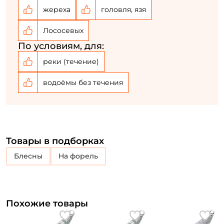
У меня уже есть аккаунт
жереха
головля, язя
Лососевых
По условиям, для:
реки (течение)
водоёмы без течения
Товары в подборках
блесны
на форель
Похожие товары