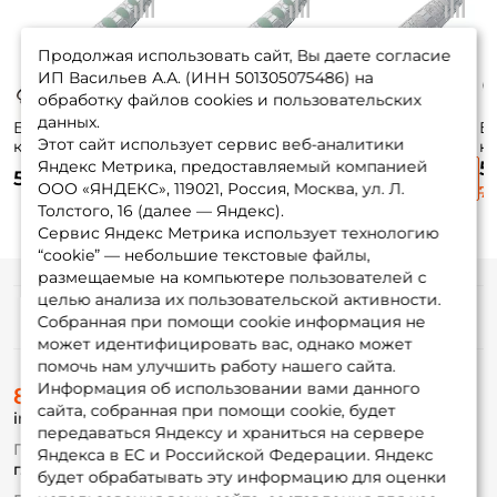
Продолжая использовать сайт, Вы даете согласие
ИП Васильев А.А. (ИНН 501305075486) на
обработку файлов cookies и пользовательских
данных.
Блесна
Блесна
Блесна
Б
Этот сайт использует сервис веб-аналитики
колеблющаяся
колеблющаяся
колеблющаяся
к
Lucky John Croco
Lucky John Croco
Lucky John Croco
Da
Яндекс Метрика, предоставляемый компанией
5
530 ₽
530 ₽
530 ₽
Spoon 5,9см. 14гр.
Spoon 6,7см. 18гр.
Spoon 6,7см. 18гр.
5,
ООО «ЯНДЕКС», 119021, Россия, Москва, ул. Л.
72
003
003
004
Or
Толстого, 16 (далее — Яндекс).
Сервис Яндекс Метрика использует технологию
“cookie” — небольшие текстовые файлы,
размещаемые на компьютере пользователей с
целью анализа их пользовательской активности.
Информация
Собранная при помощи cookie информация не
может идентифицировать вас, однако может
помочь нам улучшить работу нашего сайта.
О магазине
Информация об использовании вами данного
8 (495) 532-77-88
Доставка
сайта, собранная при помощи cookie, будет
info@foxfishing.ru
Оплата
передаваться Яндексу и храниться на сервере
Fox-bonus
По вопросам с заказом
Яндекса в ЕС и Российской Федерации. Яндекс
Гуру
г. Москва,
ул. Плеханова д.7
будет обрабатывать эту информацию для оценки