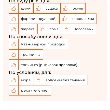
По виду рыб, для:
Создать аккаунт
щуки
судака
окуня
форели (прудовой)
головля, язя
У меня уже есть аккаунт
жереха
сома
Лососевых
По способу ловли, для:
Равномерной проводки
троллинга
твичинга (рывковая проводка)
По условиям, для:
моря
водоёмы без течения
реки (течение)