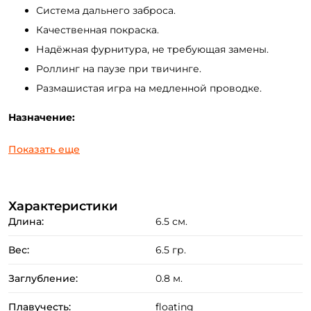
Система дальнего заброса.
Качественная покраска.
Надёжная фурнитура, не требующая замены.
Роллинг на паузе при твичинге.
Размашистая игра на медленной проводке.
Назначение:
Воблер GAD PROG 65F-SR предназначен для ловли
Показать еще
спиннингами лёгкого класса на реках и стоячих
водоёмах с глубинами до 1,5 метров.
Характеристики
Ловля щуки твичингом, равномерной проводкой и
Длина:
6.5 см.
проводкой stop and go.
Ловля окуня в котлах.
Вес:
6.5 гр.
Охота за ночным судаком на мелководных участках
Заглубление:
0.8 м.
рек.
Ловля жереха быстрой равномерной проводкой.
Плавучесть:
floating