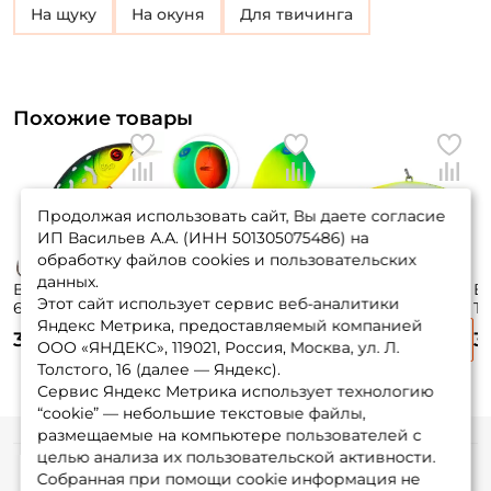
на щуку
на окуня
для твичинга
Похожие товары
Продолжая использовать сайт, Вы даете согласие
ИП Васильев А.А. (ИНН 501305075486) на
обработку файлов cookies и пользовательских
данных.
Воблер Gad Prog
Воблер German
Воблер Tsuyoki
Во
Этот сайт использует сервис веб-аналитики
65f-sr 6,5см. 6,5гр.
Egg Bait 5,5см.
Trance 70s 7см.
To
Яндекс Метрика, предоставляемый компанией
#010 до 0,8м.
13гр. C009 до 0м.
21гр. 954 sinking
21
340 ₽
400 ₽
325 ₽
3
floating
floating
si
ООО «ЯНДЕКС», 119021, Россия, Москва, ул. Л.
Толстого, 16 (далее — Яндекс).
Сервис Яндекс Метрика использует технологию
“cookie” — небольшие текстовые файлы,
размещаемые на компьютере пользователей с
целью анализа их пользовательской активности.
Информация
Собранная при помощи cookie информация не