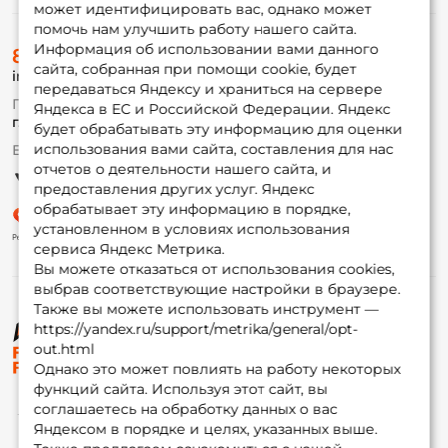
может идентифицировать вас, однако может
помочь нам улучшить работу нашего сайта.
О магазине
Информация об использовании вами данного
8 (495) 532-77-88
Доставка
сайта, собранная при помощи cookie, будет
info@foxfishing.ru
Оплата
передаваться Яндексу и храниться на сервере
Fox-bonus
По вопросам с заказом
Яндекса в ЕС и Российской Федерации. Яндекс
Гуру
г. Москва,
ул. Плеханова д.7
будет обрабатывать эту информацию для оценки
использования вами сайта, составления для нас
Ежедневно 10:00 до 20:00
Партнерская программа
отчетов о деятельности нашего сайта, и
предоставления других услуг. Яндекс
обрабатывает эту информацию в порядке,
установленном в условиях использования
сервиса Яндекс Метрика.
Вы можете отказаться от использования cookies,
выбрав соответствующие настройки в браузере.
Также вы можете использовать инструмент —
https://yandex.ru/support/metrika/general/opt-
© ФоксФишинг, 2009-2026
out.html
Однако это может повлиять на работу некоторых
функций сайта. Используя этот сайт, вы
соглашаетесь на обработку данных о вас
Яндексом в порядке и целях, указанных выше.