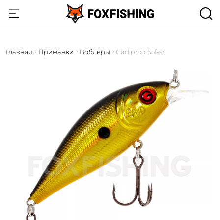
Главная
Приманки
Воблеры
Gad prog 65f-sr