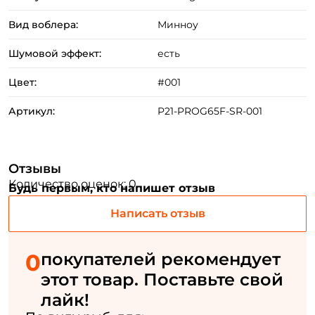
Вид воблера:
Минноу
Создать аккаунт
Шумовой эффект:
есть
Цвет:
#001
ФИО: *
Артикул:
P21-PROG65F-SR-001
Email: *
Отзывы
Номер телефона: *
Количество оценок: 0
Будь первым, кто напишет отзыв
Написать отзыв
Придумайте пароль: *
0
покупателей рекомендует
Повторите пароль: *
этот товар. Поставьте свой
Заполняя данную форму вы соглашаетесь на обработку
лайк!
персональных данных