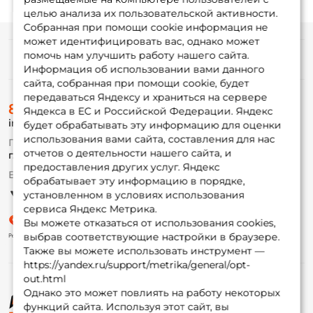
целью анализа их пользовательской активности.
Собранная при помощи cookie информация не
может идентифицировать вас, однако может
помочь нам улучшить работу нашего сайта.
Информация
Информация об использовании вами данного
сайта, собранная при помощи cookie, будет
передаваться Яндексу и храниться на сервере
О магазине
8 (495) 532-77-88
Доставка
Яндекса в ЕС и Российской Федерации. Яндекс
info@foxfishing.ru
Оплата
будет обрабатывать эту информацию для оценки
Fox-bonus
использования вами сайта, составления для нас
По вопросам с заказом
Гуру
отчетов о деятельности нашего сайта, и
г. Москва,
ул. Плеханова д.7
предоставления других услуг. Яндекс
Ежедневно 10:00 до 20:00
обрабатывает эту информацию в порядке,
Партнерская программа
установленном в условиях использования
сервиса Яндекс Метрика.
Вы можете отказаться от использования cookies,
выбрав соответствующие настройки в браузере.
Также вы можете использовать инструмент —
https://yandex.ru/support/metrika/general/opt-
out.html
Однако это может повлиять на работу некоторых
функций сайта. Используя этот сайт, вы
© ФоксФишинг, 2009-2026