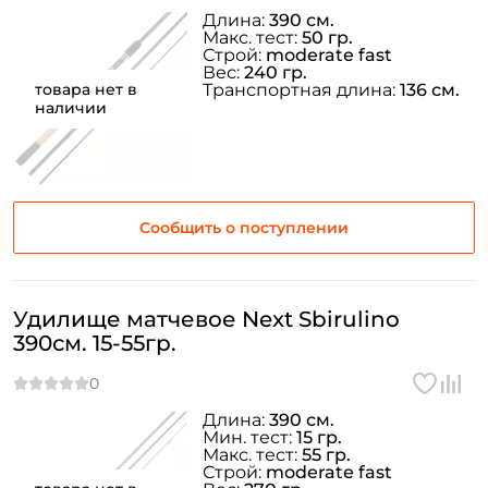
Длина:
390 см.
Макс. тест:
50 гр.
Строй:
moderate fast
Номер телефона: *
Вес:
240 гр.
товара нет в
Транспортная длина:
136 см.
наличии
Придумайте пароль: *
Повторите пароль: *
Сообщить о поступлении
Заполняя данную форму вы соглашаетесь на обработку
персональных данных
Создать аккаунт
Удилище матчевое Next Sbirulino
390см. 15-55гр.
У меня уже есть аккаунт
Длина:
390 см.
Мин. тест:
15 гр.
Макс. тест:
55 гр.
Строй:
moderate fast