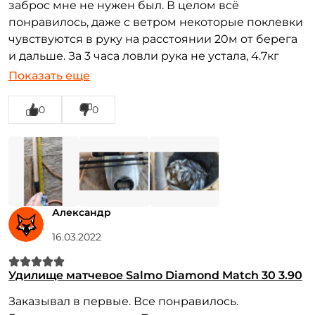
заброс мне не нужен был. В целом всё
понравилось, даже с ветром некоторые поклевки
чувствуются в руку на расстоянии 20м от берега
и дальше. За 3 часа ловли рука не устала, 4.7кг
наловил.
Показать еще
Достоинства:
всё норм
Недостатки:
первое входное кольцо маловато для
0
0
меня
Александр
16.03.2022
Удилище матчевое Salmo Diamond Match 30 3.90
Заказывал в первые. Все понравилось.