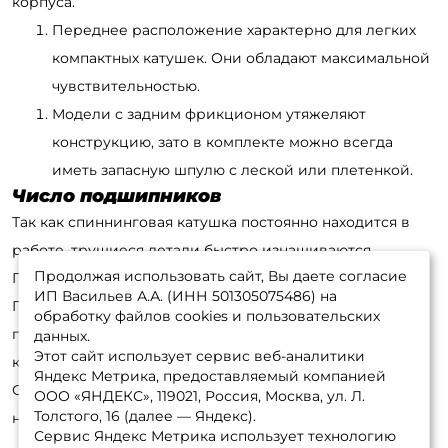
корпуса.
Переднее расположение характерно для легких
компактных катушек. Они обладают максимальной
чувствительностью.
Модели с задним фрикционом утяжеляют
конструкцию, зато в комплекте можно всегда
иметь запасную шпулю с леской или плетенкой.
Число подшипников
Так как спиннинговая катушка постоянно находится в
работе, трущиеся детали быстро изнашиваются.
Продолжая использовать сайт, Вы даете согласие
Продлить срок службы помогают подшипники.
ИП Васильев А.А. (ИНН 501305075486) на
Производители нередко ставят большое число
обработку файлов cookies и пользовательских
подшипников, некоторые из них несут больше
данных.
Этот сайт использует сервис веб-аналитики
коммерческий смысл, чем практический.
Яндекс Метрика, предоставляемый компанией
Обязательными в конструкции считаются подшипники
ООО «ЯНДЕКС», 119021, Россия, Москва, ул. Л.
Толстого, 16 (далее — Яндекс).
на главной оси, в ручке и ролике лесоукладывателя.
Сервис Яндекс Метрика использует технологию