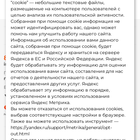
“cookie” — небольшие текстовые файлы,
размещаемые на компьютере пользователей с
целью анализа их пользовательской активности.
Собранная при помощи cookie информация не
может идентифицировать вас, однако может
помочь нам улучшить работу нашего сайта.
Информация
Информация об использовании вами данного
сайта, собранная при помощи cookie, будет
передаваться Яндексу и храниться на сервере
О магазине
8 (495) 532-77-88
Доставка
Яндекса в ЕС и Российской Федерации. Яндекс
info@foxfishing.ru
Оплата
будет обрабатывать эту информацию для оценки
Fox-bonus
использования вами сайта, составления для нас
По вопросам с заказом
Гуру
отчетов о деятельности нашего сайта, и
г. Москва,
ул. Плеханова д.7
предоставления других услуг. Яндекс
Ежедневно 10:00 до 20:00
обрабатывает эту информацию в порядке,
Партнерская программа
установленном в условиях использования
сервиса Яндекс Метрика.
Вы можете отказаться от использования cookies,
выбрав соответствующие настройки в браузере.
Также вы можете использовать инструмент —
https://yandex.ru/support/metrika/general/opt-
out.html