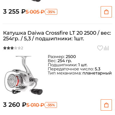
3 255 ₽
5 005 ₽
-35%
Создать аккаунт
Катушка Daiwa Crossfire LT 20 2500 / вес:
254гр. / 5,3 / подшипники: 1шт.
ФИО: *
Размер:
2500
Email: *
Вес:
254 гр.
Подшипники:
1 шт.
Передаточное число:
5.3
Тип механизма:
планетарный
Номер телефона: *
Придумайте пароль: *
3 260 ₽
5 010 ₽
-35%
Повторите пароль: *