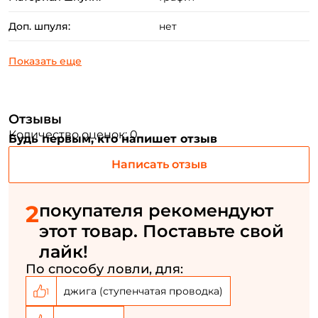
Доп. шпуля:
нет
Email: *
Номер телефона: *
Отзывы
Придумайте пароль: *
Количество оценок: 0
Будь первым, кто напишет отзыв
Повторите пароль: *
Написать отзыв
Заполняя данную форму вы соглашаетесь на обработку
персональных данных
2
покупателя рекомендуют
этот товар. Поставьте свой
Создать аккаунт
лайк!
По способу ловли, для:
У меня уже есть аккаунт
джига (ступенчатая проводка)
1