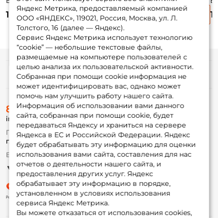
Betria BTR3000R /
Blaster FEEDER II 1
Blaster SUPER 2
Bl
Яндекс Метрика, предоставляемый компанией
вес: 280гр. / 5,5 /
3000FD / вес:
3000FD / вес:
300
1 425 ₽
1 510 ₽
1 385 ₽
1
подшипники: 6шт.
250гр. / 5,2 /
236гр. / 5,2 /
25
ООО «ЯНДЕКС», 119021, Россия, Москва, ул. Л.
подшипники: 1шт.
подшипники: 2шт.
п
Толстого, 16 (далее — Яндекс).
Сервис Яндекс Метрика использует технологию
“cookie” — небольшие текстовые файлы,
размещаемые на компьютере пользователей с
целью анализа их пользовательской активности.
Информация
Собранная при помощи cookie информация не
может идентифицировать вас, однако может
помочь нам улучшить работу нашего сайта.
О магазине
Информация об использовании вами данного
8 (495) 532-77-88
Доставка
сайта, собранная при помощи cookie, будет
info@foxfishing.ru
Оплата
передаваться Яндексу и храниться на сервере
Fox-bonus
По вопросам с заказом
Яндекса в ЕС и Российской Федерации. Яндекс
Гуру
г. Москва,
ул. Плеханова д.7
будет обрабатывать эту информацию для оценки
использования вами сайта, составления для нас
Ежедневно 10:00 до 20:00
Партнерская программа
отчетов о деятельности нашего сайта, и
предоставления других услуг. Яндекс
обрабатывает эту информацию в порядке,
установленном в условиях использования
сервиса Яндекс Метрика.
Вы можете отказаться от использования cookies,