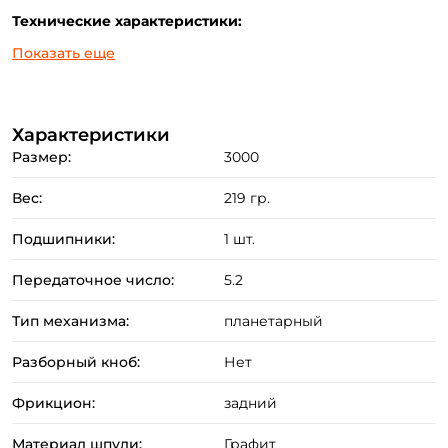
Технические характеристики:
- 1 шариковый подшипник,
Показать еще
- Механизм привода из комбинации латуни и алюминия,
- Корпус и ротор из карбопласта,
- Графитовая шпуля,
Характеристики
Размер:
3000
- Рукоятка с винтовым типом фиксации.
- Эргономичная пластиковая ручка (кноб).
Вес:
219 гр.
Подшипники:
1 шт.
Передаточное число:
5.2
Тип механизма:
планетарный
Создать аккаунт
Разборный кноб:
Нет
Фрикцион:
задний
ФИО: *
Материал шпули:
Графит