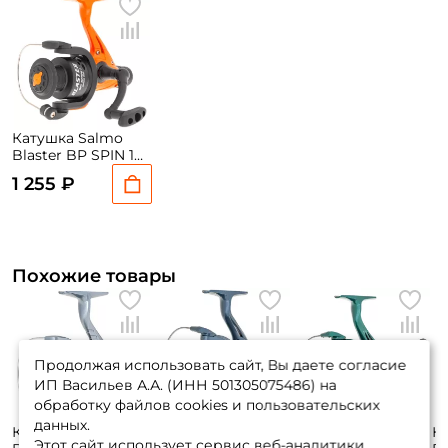
Катушка Salmo
Blaster BP SPIN 1
3000RD / вес:
1 255 ₽
219гр. / 5,2 /
подшипники: 1шт.
Похожие товары
Продолжая использовать сайт, Вы даете согласие
ИП Васильев А.А. (ИНН 501305075486) на
обработку файлов cookies и пользовательских
данных.
Катушка Grfish
Катушка Salmo
Катушка Salmo
К
Этот сайт использует сервис веб-аналитики