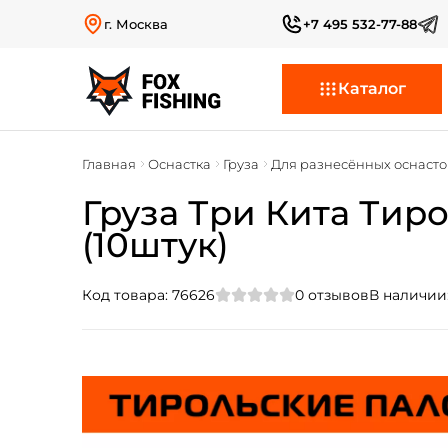
г. Москва
+7 495 532-77-88
Каталог
Главная
Оснастка
Груза
Для разнесённых оснасто
Груза Три Кита Тирол
(10штук)
Код товара:
76626
0
отзывов
В наличии