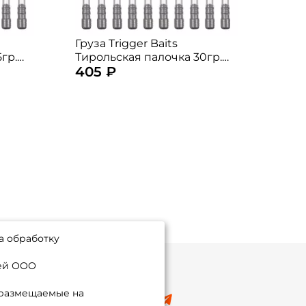
Груза Trigger Baits
Груз
гр.
Тирольская палочка 30гр.
пало
405 ₽
360
10шт.
а обработку
ией ООО
 размещаемые на
8 (495) 532-77-88