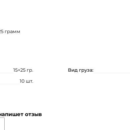
25 грамм
Создать аккаунт
15+25 гр.
Вид груза:
ФИО: *
10 шт.
Email: *
Номер телефона: *
 напишет отзыв