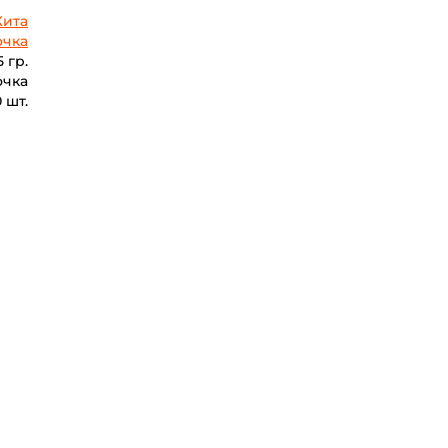
Кита
очка
5 гр.
очка
0 шт.