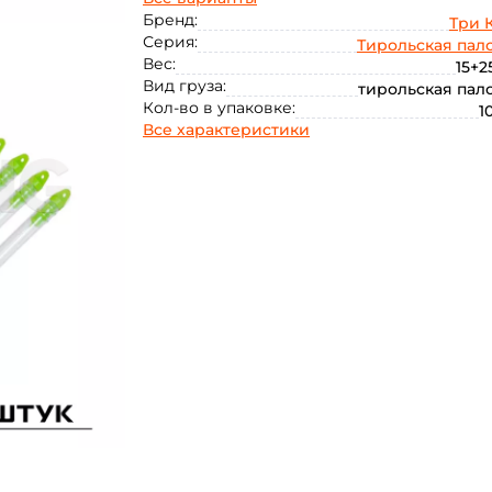
15+25
20
25
85
Бренд:
Три 
Серия:
Тирольская пал
Вес:
15+2
Вид груза:
тирольская пал
Кол-во в упаковке:
1
Все характеристики