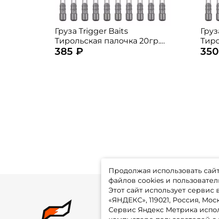
Груза Trigger Baits
Груз
Тирольская палочка 20гр.
Тиро
385 ₽
350
5шт. + 30гр. 5шт. (10штук)
10шт
Продолжая использовать сайт,
файлов cookies и пользовател
Этот сайт использует сервис
«ЯНДЕКС», 119021, Россия, Москв
Сервис Яндекс Метрика испол
О 