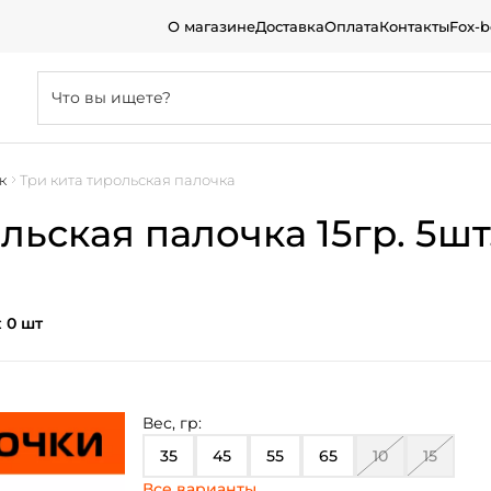
О магазине
Доставка
Оплата
Контакты
Fox-
к
Три кита тирольская палочка
ьская палочка 15гр. 5шт. 
:
0 шт
Вес, гр:
35
45
55
65
10
15
Все варианты