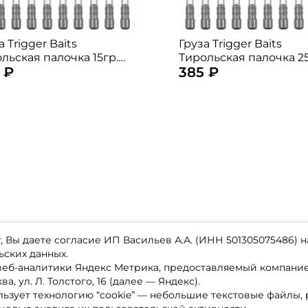
а Trigger Baits
Груза Trigger Baits
льская палочка 15гр.
Тирольская палочка 25
 ₽
385 ₽
.
10шт.
 Вы даете согласие ИП Васильев А.А. (ИНН 501305075486) н
ьских данных.
 веб-аналитики Яндекс Метрика, предоставляемый компан
а, ул. Л. Толстого, 16 (далее — Яндекс).
ьзует технологию “cookie” — небольшие текстовые файлы,
магазине
Каталог товаров