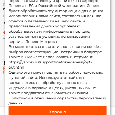
передаваться Яндексу и храниться на сервере
Fox-bonus
По вопросам с заказом
Яндекса в ЕС и Российской Федерации. Яндекс
Гуру
г. Москва,
ул. Плеханова д.7
будет обрабатывать эту информацию для оценки
использования вами сайта, составления для нас
Ежедневно 10:00 до 20:00
Партнерская программа
отчетов о деятельности нашего сайта, и
предоставления других услуг. Яндекс
обрабатывает эту информацию в порядке,
установленном в условиях использования
сервиса Яндекс Метрика.
Вы можете отказаться от использования cookies,
выбрав соответствующие настройки в браузере.
Также вы можете использовать инструмент —
https://yandex.ru/support/metrika/general/opt-
© ФоксФишинг, 2009-2026
out.html
Однако это может повлиять на работу некоторых
функций сайта. Используя этот сайт, вы
соглашаетесь на обработку данных о вас
Яндексом в порядке и целях, указанных выше.
Также предлагаем ознакомиться с нашей
Политикой в отношении обработки персональных
данных.
Хорошо