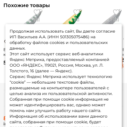
Похожие товары
Продолжая использовать сайт, Вы даете согласие
ИП Васильев А.А. (ИНН 501305075486) на
обработку файлов cookies и пользовательских
данных.
Блесна
Блесна
Блесна
Б
Этот сайт использует сервис веб-аналитики
колеблющаяся
колеблющаяся
колеблющаяся
к
Lucky John Croco
Lucky John Croco
Lucky John Croco
Da
Яндекс Метрика, предоставляемый компанией
5
530 ₽
530 ₽
530 ₽
Spoon 5,9см. 14гр.
Spoon 5,9см. 14гр.
Spoon 6,7см. 18гр.
5,
ООО «ЯНДЕКС», 119021, Россия, Москва, ул. Л.
72
003
015
004
Or
Толстого, 16 (далее — Яндекс).
Сервис Яндекс Метрика использует технологию
“cookie” — небольшие текстовые файлы,
размещаемые на компьютере пользователей с
целью анализа их пользовательской активности.
Информация
Собранная при помощи cookie информация не
может идентифицировать вас, однако может
помочь нам улучшить работу нашего сайта.
О магазине
Информация об использовании вами данного
8 (495) 532-77-88
Доставка
сайта, собранная при помощи cookie, будет
info@foxfishing.ru
Оплата