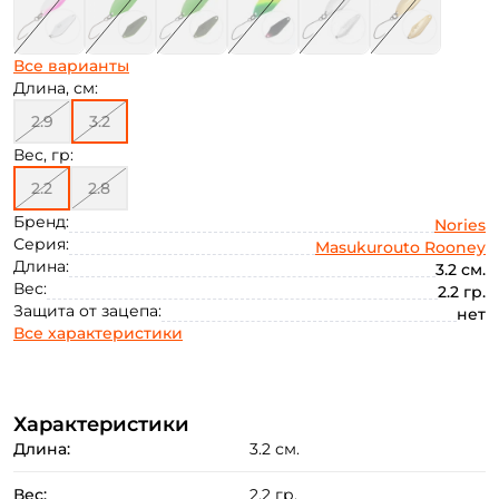
Все варианты
Длина, см:
2.9
3.2
Вес, гр:
2.2
2.8
Бренд:
Nories
Серия:
Masukurouto Rooney
Длина:
3.2 см.
Вес:
2.2 гр.
Защита от зацепа:
нет
Все характеристики
Характеристики
Длина:
3.2 см.
Вес:
2.2 гр.