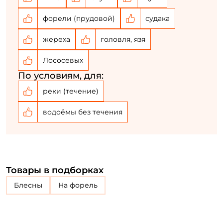
форели (прудовой)
судака
У меня уже есть аккаунт
жереха
головля, язя
Лососевых
По условиям, для:
реки (течение)
водоёмы без течения
Товары в подборках
блесны
на форель