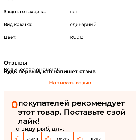
Создать аккаунт
Защита от зацепа:
нет
Вид крючка:
одинарный
ФИО: *
Цвет:
RU012
Email: *
Отзывы
Номер телефона: *
Количество оценок: 0
Будь первым, кто напишет отзыв
Написать отзыв
Придумайте пароль: *
0
покупателей рекомендует
Повторите пароль: *
этот товар. Поставьте свой
Заполняя данную форму вы соглашаетесь на обработку
лайк!
персональных данных
По виду рыб, для:
Создать аккаунт
сома
окуня
щуки