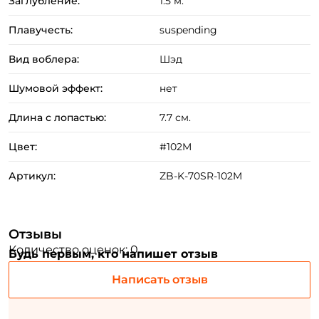
Заглубление:
1.5 м.
Создать аккаунт
Плавучесть:
suspending
Вид воблера:
Шэд
ФИО: *
Шумовой эффект:
нет
Email: *
Длина с лопастью:
7.7 см.
Цвет:
#102M
Номер телефона: *
Артикул:
ZB-K-70SR-102M
Придумайте пароль: *
Отзывы
Повторите пароль: *
Количество оценок: 0
Будь первым, кто напишет отзыв
Заполняя данную форму вы соглашаетесь на обработку
Написать отзыв
персональных данных
Создать аккаунт