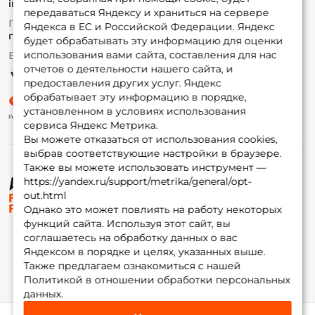
info@foxfishing.ru
Оплата
передаваться Яндексу и храниться на сервере
Fox-bonus
По вопросам с заказом
Яндекса в ЕС и Российской Федерации. Яндекс
Гуру
г. Москва,
ул. Плеханова д.7
будет обрабатывать эту информацию для оценки
использования вами сайта, составления для нас
Ежедневно 10:00 до 20:00
Партнерская программа
отчетов о деятельности нашего сайта, и
предоставления других услуг. Яндекс
обрабатывает эту информацию в порядке,
установленном в условиях использования
сервиса Яндекс Метрика.
Вы можете отказаться от использования cookies,
выбрав соответствующие настройки в браузере.
Также вы можете использовать инструмент —
https://yandex.ru/support/metrika/general/opt-
© ФоксФишинг, 2009-2026
out.html
Однако это может повлиять на работу некоторых
функций сайта. Используя этот сайт, вы
соглашаетесь на обработку данных о вас
Яндексом в порядке и целях, указанных выше.
Также предлагаем ознакомиться с нашей
Политикой в отношении обработки персональных
данных.