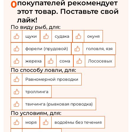
0
покупателей рекомендует
этот товар. Поставьте свой
У меня уже есть аккаунт
лайк!
По виду рыб, для:
щуки
судака
окуня
форели (прудовой)
головля, язя
жереха
сома
Лососевых
По способу ловли, для:
Равномерной проводки
троллинга
твичинга (рывковая проводка)
По условиям, для:
моря
водоёмы без течения