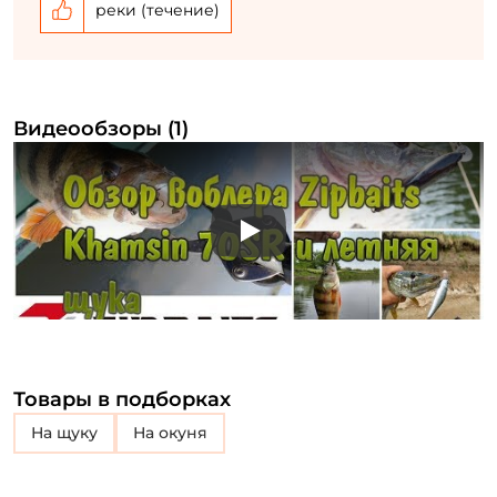
реки (течение)
Видеообзоры (1)
Play
Товары в подборках
на щуку
на окуня