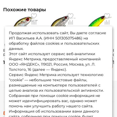
Похожие товары
Продолжая использовать сайт, Вы даете согласие
ИП Васильев А.А. (ИНН 501305075486) на
обработку файлов cookies и пользовательских
данных.
Воблер Zipbaits
Воблер Zipbaits
Воблер Jackall
В
Этот сайт использует сервис веб-аналитики
Rigge 35f 3,5см.
Khamsin 70 Sr 7см.
Squad Minnow 65
C
Яндекс Метрика, предоставляемый компанией
2гр. 510R до 0,8м.
9,5гр. #510R до
6,5см. 5,8гр. matt
12
1 750 ₽
1 790 ₽
1 670 ₽
1
floating
1,5м. suspending
tiger до 1м.
si
ООО «ЯНДЕКС», 119021, Россия, Москва, ул. Л.
suspending
Толстого, 16 (далее — Яндекс).
Сервис Яндекс Метрика использует технологию
“cookie” — небольшие текстовые файлы,
размещаемые на компьютере пользователей с
целью анализа их пользовательской активности.
Информация
Собранная при помощи cookie информация не
может идентифицировать вас, однако может
помочь нам улучшить работу нашего сайта.
О магазине
Информация об использовании вами данного
8 (495) 532-77-88
Доставка
сайта, собранная при помощи cookie, будет