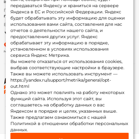
info@foxfishing.ru
Оплата
передаваться Яндексу и храниться на сервере
Fox-bonus
По вопросам с заказом
Яндекса в ЕС и Российской Федерации. Яндекс
Гуру
г. Москва,
ул. Плеханова д.7
будет обрабатывать эту информацию для оценки
использования вами сайта, составления для нас
Ежедневно 10:00 до 20:00
Партнерская программа
отчетов о деятельности нашего сайта, и
предоставления других услуг. Яндекс
обрабатывает эту информацию в порядке,
установленном в условиях использования
сервиса Яндекс Метрика.
Вы можете отказаться от использования cookies,
выбрав соответствующие настройки в браузере.
Также вы можете использовать инструмент —
https://yandex.ru/support/metrika/general/opt-
© ФоксФишинг, 2009-2026
out.html
Однако это может повлиять на работу некоторых
функций сайта. Используя этот сайт, вы
соглашаетесь на обработку данных о вас
Яндексом в порядке и целях, указанных выше.
Также предлагаем ознакомиться с нашей
Политикой в отношении обработки персональных
данных.