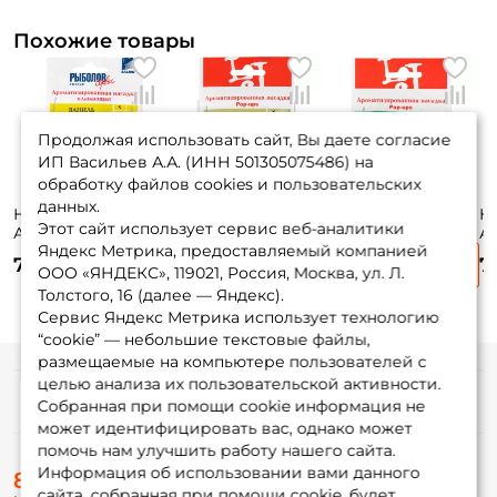
Похожие товары
Продолжая использовать сайт, Вы даете согласие
ИП Васильев А.А. (ИНН 501305075486) на
обработку файлов cookies и пользовательских
данных.
Насадка Salmo
Насадка Salmo
Насадка Salmo
Н
Этот сайт использует сервис веб-аналитики
Ароматизированная
Ароматизированная
Ароматизированная
А
Яндекс Метрика, предоставляемый компанией
XL ВАНИЛЬ кисл.
XL АНИС беж.
XL КОНОПЛЯ
X
75 ₽
75 ₽
75 ₽
7
жел.
зелен.
ООО «ЯНДЕКС», 119021, Россия, Москва, ул. Л.
Толстого, 16 (далее — Яндекс).
Сервис Яндекс Метрика использует технологию
“cookie” — небольшие текстовые файлы,
размещаемые на компьютере пользователей с
целью анализа их пользовательской активности.
Информация
Собранная при помощи cookie информация не
может идентифицировать вас, однако может
помочь нам улучшить работу нашего сайта.
О магазине
Информация об использовании вами данного
8 (495) 532-77-88
Доставка
сайта, собранная при помощи cookie, будет