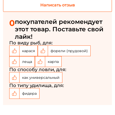
Написать отзыв
Придумайте пароль: *
0
покупателей рекомендует
этот товар. Поставьте свой
Повторите пароль: *
лайк!
Заполняя данную форму вы соглашаетесь на обработку
По виду рыб, для:
персональных данных
карася
форели (прудовой)
Создать аккаунт
леща
карпа
По способу ловли, для:
У меня уже есть аккаунт
как универсальный
По типу удилища, для:
фидера