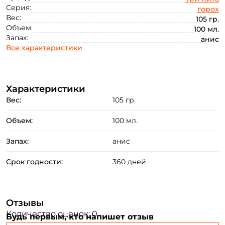
Серия:
горох
Вес:
105 гр.
Объем:
100 мл.
Запах:
анис
Все характеристики
Характеристики
Вес:
105 гр.
Создать аккаунт
Объем:
100 мл.
Запах:
анис
ФИО: *
Срок годности:
360 дней
Email: *
Отзывы
Количество оценок: 0
Будь первым, кто напишет отзыв
Номер телефона: *