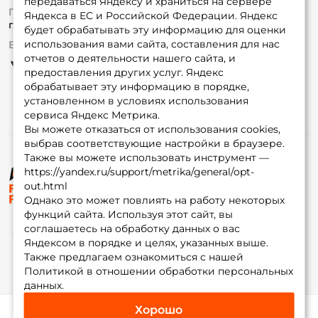
передаваться Яндексу и храниться на сервере
Fox-bonus
По вопросам с заказом
Яндекса в ЕС и Российской Федерации. Яндекс
Гуру
г. Москва,
ул. Плеханова д.7
будет обрабатывать эту информацию для оценки
использования вами сайта, составления для нас
Ежедневно 10:00 до 20:00
Партнерская программа
отчетов о деятельности нашего сайта, и
предоставления других услуг. Яндекс
обрабатывает эту информацию в порядке,
установленном в условиях использования
сервиса Яндекс Метрика.
Вы можете отказаться от использования cookies,
выбрав соответствующие настройки в браузере.
Также вы можете использовать инструмент —
https://yandex.ru/support/metrika/general/opt-
© ФоксФишинг, 2009-2026
out.html
Однако это может повлиять на работу некоторых
функций сайта. Используя этот сайт, вы
соглашаетесь на обработку данных о вас
Яндексом в порядке и целях, указанных выше.
Также предлагаем ознакомиться с нашей
Политикой в отношении обработки персональных
данных.
Хорошо