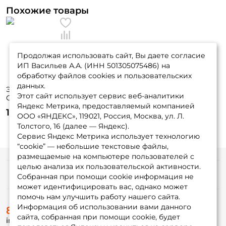
Похожие товары
У меня уже есть аккаунт
Продолжая использовать сайт, Вы даете согласие
ИП Васильев А.А. (ИНН 501305075486) на
обработку файлов cookies и пользовательских
данных.
Экстрактор Feeder
Этот сайт использует сервис веб-аналитики
Concept Art.
Яндекс Метрика, предоставляемый компанией
тюльпан FC9832
105 ₽
ООО «ЯНДЕКС», 119021, Россия, Москва, ул. Л.
Толстого, 16 (далее — Яндекс).
Сервис Яндекс Метрика использует технологию
“cookie” — небольшие текстовые файлы,
размещаемые на компьютере пользователей с
целью анализа их пользовательской активности.
Информация
Собранная при помощи cookie информация не
может идентифицировать вас, однако может
помочь нам улучшить работу нашего сайта.
О магазине
Информация об использовании вами данного
8 (495) 532-77-88
Доставка
сайта, собранная при помощи cookie, будет
info@foxfishing.ru
Оплата