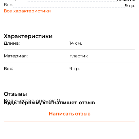
Создать аккаунт
Вес:
9 гр.
Все характеристики
ФИО: *
Характеристики
Длина:
14 см.
Email: *
Материал:
пластик
Номер телефона: *
Вес:
9 гр.
Придумайте пароль: *
Отзывы
Количество оценок: 0
Повторите пароль: *
Будь первым, кто напишет отзыв
Заполняя данную форму вы соглашаетесь на обработку
Написать отзыв
персональных данных
Создать аккаунт