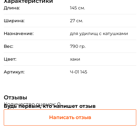
Характеристики
Длина:
145 см.
ФИО: *
Ширина:
27 см.
Назначение:
для удилищ с катушками
Email: *
Вес:
790 гр.
Номер телефона: *
Цвет:
хаки
Артикул:
Ч-01 145
Придумайте пароль: *
Повторите пароль: *
Отзывы
Количество оценок: 0
Будь первым, кто напишет отзыв
Заполняя данную форму вы соглашаетесь на обработку
персональных данных
Написать отзыв
Создать аккаунт