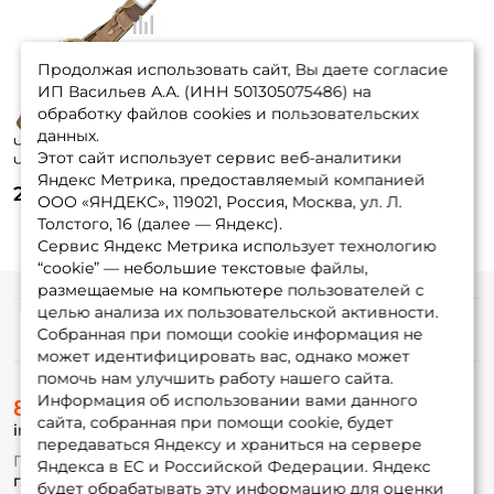
Продолжая использовать сайт, Вы даете согласие
ИП Васильев А.А. (ИНН 501305075486) на
обработку файлов cookies и пользовательских
данных.
Чехол Aquatech
Этот сайт использует сервис веб-аналитики
Ч-01 160см. мягкий
Яндекс Метрика, предоставляемый компанией
/ до 2 удилищ с
2 190 ₽
катушками
ООО «ЯНДЕКС», 119021, Россия, Москва, ул. Л.
Толстого, 16 (далее — Яндекс).
Сервис Яндекс Метрика использует технологию
“cookie” — небольшие текстовые файлы,
размещаемые на компьютере пользователей с
целью анализа их пользовательской активности.
Информация
Собранная при помощи cookie информация не
может идентифицировать вас, однако может
помочь нам улучшить работу нашего сайта.
О магазине
Информация об использовании вами данного
8 (495) 532-77-88
Доставка
сайта, собранная при помощи cookie, будет
info@foxfishing.ru
Оплата
передаваться Яндексу и храниться на сервере
Fox-bonus
По вопросам с заказом
Яндекса в ЕС и Российской Федерации. Яндекс
Гуру
г. Москва,
ул. Плеханова д.7
будет обрабатывать эту информацию для оценки