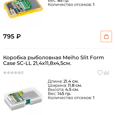
Вес:
85 гр.
Количество отсеков:
1
ФИО: *
Email: *
795 ₽
Номер телефона: *
Придумайте пароль: *
Коробка рыболовная Meiho Slit Form
Case SC-LL 21,4x11,8x4,5см.
Повторите пароль: *
Заполняя данную форму вы соглашаетесь на обработку
Длина:
21.4 см.
Ширина:
11.8 см.
персональных данных
Высота:
4.5 см.
Вес:
145 гр.
Создать аккаунт
Количество отсеков:
1
У меня уже есть аккаунт