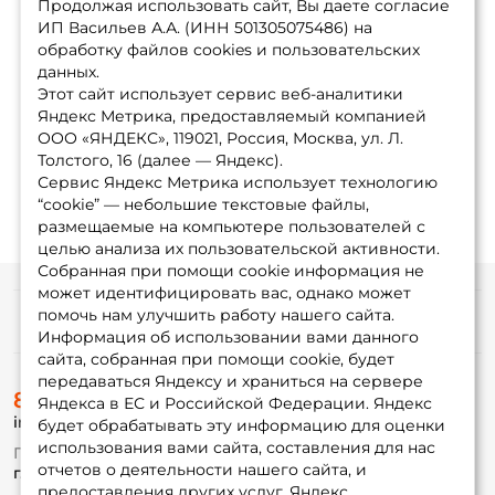
Продолжая использовать сайт, Вы даете согласие
ИП Васильев А.А. (ИНН 501305075486) на
обработку файлов cookies и пользовательских
данных.
Этот сайт использует сервис веб-аналитики
Яндекс Метрика, предоставляемый компанией
ООО «ЯНДЕКС», 119021, Россия, Москва, ул. Л.
Толстого, 16 (далее — Яндекс).
Сервис Яндекс Метрика использует технологию
“cookie” — небольшие текстовые файлы,
размещаемые на компьютере пользователей с
целью анализа их пользовательской активности.
Собранная при помощи cookie информация не
может идентифицировать вас, однако может
помочь нам улучшить работу нашего сайта.
Информация
Информация об использовании вами данного
сайта, собранная при помощи cookie, будет
передаваться Яндексу и храниться на сервере
О магазине
8 (495) 532-77-88
Доставка
Яндекса в ЕС и Российской Федерации. Яндекс
info@foxfishing.ru
Оплата
будет обрабатывать эту информацию для оценки
Fox-bonus
использования вами сайта, составления для нас
По вопросам с заказом
Гуру
отчетов о деятельности нашего сайта, и
г. Москва,
ул. Плеханова д.7
предоставления других услуг. Яндекс