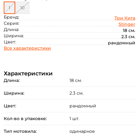
1
10
Бренд:
Три Кита
Серия:
Stinger
Длина:
18 см.
Создать аккаунт
Ширина:
2.3 см.
Цвет:
рандомный
Все характеристики
ФИО: *
Характеристики
Email: *
Длина:
18 см.
Ширина:
2.3 см.
Номер телефона: *
Цвет:
рандомный
Придумайте пароль: *
Кол-во в упаковке:
1 шт.
Тип мотовила:
одинарное
Повторите пароль: *