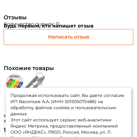
Заполняя данную форму вы соглашаетесь на обработку
персональных данных
Отзывы
Создать аккаунт
Количество оценок: 0
Будь первым, кто напишет отзыв
Написать отзыв
У меня уже есть аккаунт
Похожие товары
Продолжая использовать сайт, Вы даете согласие
ИП Васильев А.А. (ИНН 501305075486) на
обработку файлов cookies и пользовательских
данных.
Мотовило Три
Этот сайт использует сервис веб-аналитики
Кита Stinger
Яндекс Метрика, предоставляемый компанией
160*23мм (цвет
15 ₽
рандомный) 1шт.
ООО «ЯНДЕКС», 119021, Россия, Москва, ул. Л.