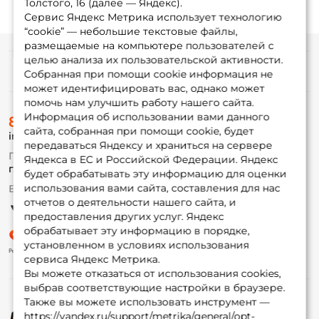
Толстого, 16 (далее — Яндекс).
Сервис Яндекс Метрика использует технологию
“cookie” — небольшие текстовые файлы,
размещаемые на компьютере пользователей с
целью анализа их пользовательской активности.
Информация
Собранная при помощи cookie информация не
может идентифицировать вас, однако может
помочь нам улучшить работу нашего сайта.
О магазине
Информация об использовании вами данного
8 (495) 532-77-88
Доставка
сайта, собранная при помощи cookie, будет
info@foxfishing.ru
Оплата
передаваться Яндексу и храниться на сервере
Fox-bonus
По вопросам с заказом
Яндекса в ЕС и Российской Федерации. Яндекс
Гуру
г. Москва,
ул. Плеханова д.7
будет обрабатывать эту информацию для оценки
использования вами сайта, составления для нас
Ежедневно 10:00 до 20:00
Партнерская программа
отчетов о деятельности нашего сайта, и
предоставления других услуг. Яндекс
обрабатывает эту информацию в порядке,
установленном в условиях использования
сервиса Яндекс Метрика.
Вы можете отказаться от использования cookies,
выбрав соответствующие настройки в браузере.
Также вы можете использовать инструмент —
https://yandex.ru/support/metrika/general/opt-