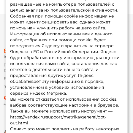
размещаемые на компьютере пользователей с
целью анализа их пользовательской активности.
Собранная при помощи cookie информация не
может идентифицировать вас, однако может
помочь нам улучшить работу нашего сайта.
Информация
Информация об использовании вами данного
сайта, собранная при помощи cookie, будет
передаваться Яндексу и храниться на сервере
О магазине
8 (495) 532-77-88
Доставка
Яндекса в ЕС и Российской Федерации. Яндекс
info@foxfishing.ru
Оплата
будет обрабатывать эту информацию для оценки
Fox-bonus
использования вами сайта, составления для нас
По вопросам с заказом
Гуру
отчетов о деятельности нашего сайта, и
г. Москва,
ул. Плеханова д.7
предоставления других услуг. Яндекс
Ежедневно 10:00 до 20:00
обрабатывает эту информацию в порядке,
Партнерская программа
установленном в условиях использования
сервиса Яндекс Метрика.
Вы можете отказаться от использования cookies,
выбрав соответствующие настройки в браузере.
Также вы можете использовать инструмент —
https://yandex.ru/support/metrika/general/opt-
out.html
Однако это может повлиять на работу некоторых