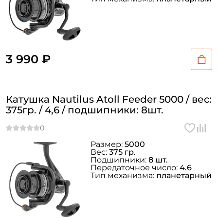
Номер телефона: *
3 990 ₽
Придумайте пароль: *
Повторите пароль: *
Катушка Nautilus Atoll Feeder 5000 / вес:
Заполняя данную форму вы соглашаетесь на обработку
375гр. / 4,6 / подшипники: 8шт.
персональных данных
Создать аккаунт
Размер:
5000
Вес:
375 гр.
Подшипники:
8 шт.
У меня уже есть аккаунт
Передаточное число:
4.6
Тип механизма:
планетарный