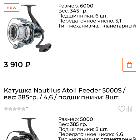
Размер:
6000
new
Вес:
345 гр.
Подшипники:
6 шт.
Передаточное число:
5,1
Тип механизма:
планетарный
3 910 ₽
Катушка Nautilus Atoll Feeder 5000S /
Создать аккаунт
вес: 385гр. / 4,6 / подшипники: 8шт.
Размер:
5000
ФИО: *
Вес:
385 гр.
Подшипники:
8 шт.
Передаточное число:
4.6
Тип механизма:
планетарный
Email: *