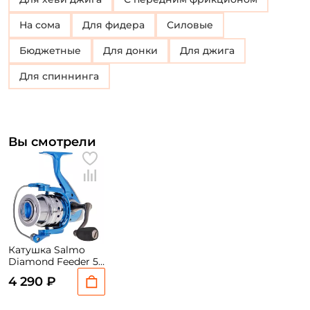
На сома
Для фидера
Силовые
Бюджетные
для донки
Для джига
Для спиннинга
Вы смотрели
Катушка Salmo
Diamond Feeder 5
5000 FD / вес:
4 290 ₽
382гр. / 4,7 /
подшипники: 5шт.