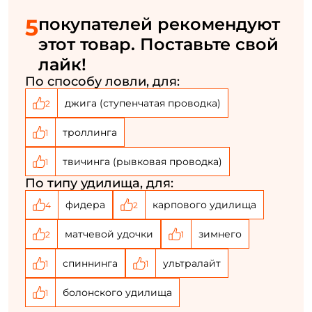
Создать аккаунт
5
покупателей рекомендуют
этот товар. Поставьте свой
лайк!
ФИО: *
По способу ловли, для:
джига (ступенчатая проводка)
2
Email: *
троллинга
1
Номер телефона: *
твичинга (рывковая проводка)
1
По типу удилища, для:
Придумайте пароль: *
фидера
карпового удилища
4
2
матчевой удочки
зимнего
2
1
Повторите пароль: *
спиннинга
ультралайт
1
1
Заполняя данную форму вы соглашаетесь на обработку
персональных данных
болонского удилища
1
Создать аккаунт