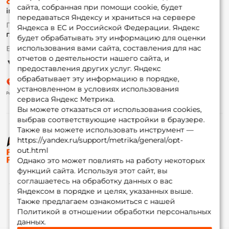
8 (495) 532-77-88
Доставка
сайта, собранная при помощи cookie, будет
info@foxfishing.ru
Оплата
передаваться Яндексу и храниться на сервере
Fox-bonus
По вопросам с заказом
Яндекса в ЕС и Российской Федерации. Яндекс
Гуру
г. Москва,
ул. Плеханова д.7
будет обрабатывать эту информацию для оценки
использования вами сайта, составления для нас
Ежедневно 10:00 до 20:00
Партнерская программа
отчетов о деятельности нашего сайта, и
предоставления других услуг. Яндекс
обрабатывает эту информацию в порядке,
установленном в условиях использования
сервиса Яндекс Метрика.
Вы можете отказаться от использования cookies,
выбрав соответствующие настройки в браузере.
Также вы можете использовать инструмент —
https://yandex.ru/support/metrika/general/opt-
© ФоксФишинг, 2009-2026
out.html
Однако это может повлиять на работу некоторых
функций сайта. Используя этот сайт, вы
соглашаетесь на обработку данных о вас
Яндексом в порядке и целях, указанных выше.
Также предлагаем ознакомиться с нашей
Политикой в отношении обработки персональных
данных.