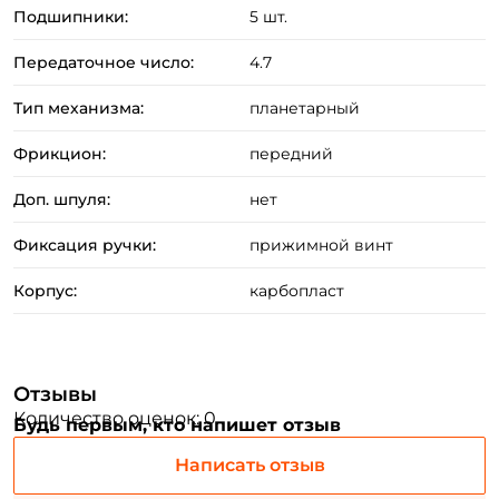
Подшипники:
5 шт.
Передаточное число:
4.7
Тип механизма:
планетарный
Фрикцион:
передний
Доп. шпуля:
нет
Фиксация ручки:
прижимной винт
Корпус:
карбопласт
Отзывы
Количество оценок: 0
Будь первым, кто напишет отзыв
Написать отзыв