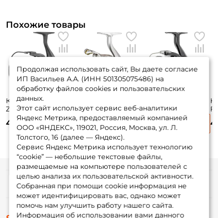
Похожие товары
Продолжая использовать сайт, Вы даете согласие
ИП Васильев А.А. (ИНН 501305075486) на
обработку файлов cookies и пользовательских
данных.
Катушка Nautilus
Катушка Ryobi
Катушка Daiwa RX
К
Этот сайт использует сервис веб-аналитики
Zenon Feeder
Virtus FEEDER
20 LT 5000C / вес:
Fi
NZF5000 / вес:
5000 / вес: 368гр. /
315гр. / 5,2 /
50
Яндекс Метрика, предоставляемый компанией
4 275 ₽
4 340 ₽
4 285 ₽
4
408гр. / 4,4 /
5 / подшипники:
подшипники: 2шт.
4,
ООО «ЯНДЕКС», 119021, Россия, Москва, ул. Л.
5 700 ₽
подшипники: 6шт.
5шт.
5ш
Толстого, 16 (далее — Яндекс).
Сервис Яндекс Метрика использует технологию
“cookie” — небольшие текстовые файлы,
размещаемые на компьютере пользователей с
целью анализа их пользовательской активности.
Информация
Собранная при помощи cookie информация не
может идентифицировать вас, однако может
помочь нам улучшить работу нашего сайта.
О магазине
Информация об использовании вами данного