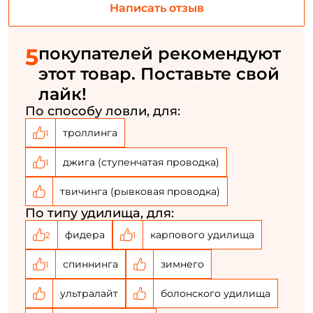
Написать отзыв
ФИО: *
5
покупателей рекомендуют
Email: *
этот товар. Поставьте свой
лайк!
Номер телефона: *
По способу ловли, для:
троллинга
1
Придумайте пароль: *
джига (ступенчатая проводка)
1
Повторите пароль: *
твичинга (рывковая проводка)
Заполняя данную форму вы соглашаетесь на обработку
По типу удилища, для:
персональных данных
фидера
карпового удилища
2
1
Создать аккаунт
спиннинга
зимнего
1
У меня уже есть аккаунт
ультралайт
болонского удилища