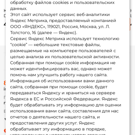
обработку файлов cookies и пользовательских
данных.
Катушка Salmo
Катушка Nautilus
Катушка Ryobi
Ка
Этот сайт использует сервис веб-аналитики
Diamond Feeder 5
Zenon Feeder
Virtus FEEDER
Lu
Яндекс Метрика, предоставляемый компанией
6000 FD / вес:
NZF6000S / вес:
6000 / вес: 370гр. /
4 425 ₽
4 340 ₽
4 530 ₽
4
392гр. / 4,7 /
418гр. / 4,4 /
5 / подшипники:
ООО «ЯНДЕКС», 119021, Россия, Москва, ул. Л.
подшипники: 5шт.
подшипники: 6шт.
5шт.
Толстого, 16 (далее — Яндекс).
Сервис Яндекс Метрика использует технологию
“cookie” — небольшие текстовые файлы,
размещаемые на компьютере пользователей с
целью анализа их пользовательской активности.
Информация
Собранная при помощи cookie информация не
может идентифицировать вас, однако может
помочь нам улучшить работу нашего сайта.
О магазине
Информация об использовании вами данного
8 (495) 532-77-88
Доставка
сайта, собранная при помощи cookie, будет
info@foxfishing.ru
Оплата
передаваться Яндексу и храниться на сервере
Fox-bonus
По вопросам с заказом
Яндекса в ЕС и Российской Федерации. Яндекс
Гуру
г. Москва,
ул. Плеханова д.7
будет обрабатывать эту информацию для оценки
использования вами сайта, составления для нас
Ежедневно 10:00 до 20:00
Партнерская программа
отчетов о деятельности нашего сайта, и
предоставления других услуг. Яндекс
обрабатывает эту информацию в порядке,