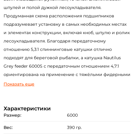
шпулей и полой дужкой лесоукладывателя.
Продуманная схема расположения подшипников
подразумевает установку в самых необходимых местах
и элементах конструкции, включая кноб, шпулю и ролик
лесоукладывателя. Благодаря передаточному
отношению 5,3:1 спиннинговые катушки отлично
подходят для береговой рыбалки, а катушка Nautilus
Grey feeder 6000S с передаточным отношением 4,7:1
ориентирована на применение с тяжёлыми фидерными
оснастками.
Показать еще
Обозначения:
6000 – размер шпули и механизма катушки.
Характеристики
Размер:
6000
S - шпуля малой лесоёмкости.
Вес:
390 гр.
Назначение: