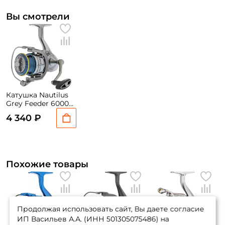
Вы смотрели
Катушка Nautilus
Grey Feeder 6000S
/ вес: 390гр. / 4,7 /
4 340 ₽
подшипники: 8шт.
Похожие товары
Продолжая использовать сайт, Вы даете согласие
ИП Васильев А.А. (ИНН 501305075486) на