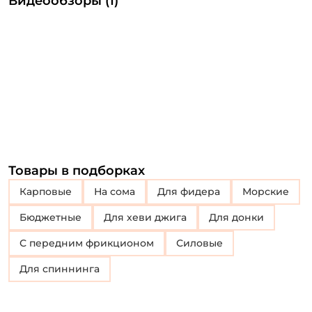
Видеообзоры (1)
Товары в подборках
Карповые
На сома
Для фидера
Морские
Бюджетные
Для хеви джига
для донки
с передним фрикционом
Силовые
Для спиннинга