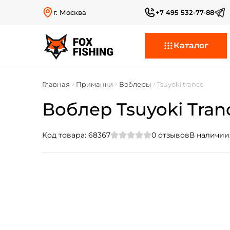
г. Москва
+7 495 532-77-88
Каталог
Главная
Приманки
Воблеры
Tsuyoki trance
Воблер Tsuyoki Tranc
Код товара:
68367
0
отзывов
В наличии