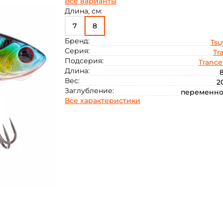
Все варианты
Длина, см:
7
8
Бренд:
Tsu
Серия:
Tr
Подсерия:
Trance
Длина:
8
Вес:
2
Заглубление:
переменно
Все характеристики