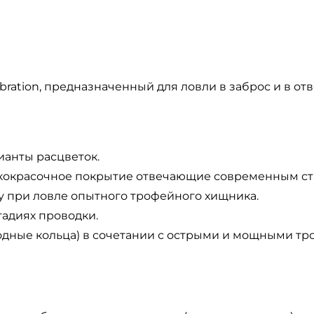
bration, предназначенный для ловли в заброс и в о
анты расцветок.
акокрасочное покрытие отвечающие современным ст
у при ловле опытного трофейного хищника.
тадиях проводки.
одные кольца) в сочетании с острыми и мощными тр