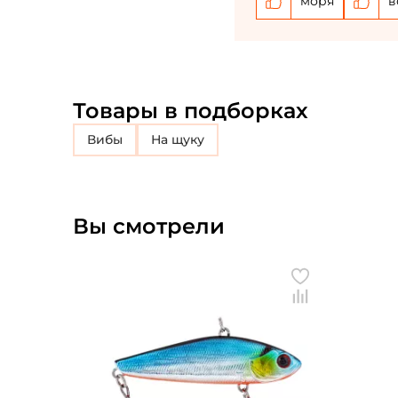
моря
в
Товары в подборках
Вибы
на щуку
Вы смотрели