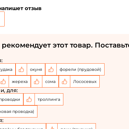
 напишет отзыв
Создать аккаунт
ФИО: *
 рекомендует этот товар. Поставьт
Email: *
:
Номер телефона: *
судака
окуня
форели (прудовой)
жереха
сома
Лососевых
Придумайте пароль: *
и, для:
проводки
троллинга
Повторите пароль: *
ковая проводка)
Заполняя данную форму вы соглашаетесь на
обработку
персональных данных
я:
Создать аккаунт