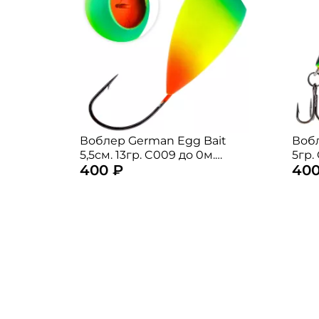
Воблер German Egg Bait
Вобл
5,5см. 13гр. C009 до 0м.
5гр. 
400 ₽
400
floating