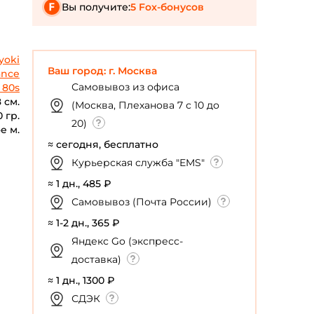
Вы получите:
5 Fox-бонусов
yoki
Ваш город: г. Москва
ance
Самовывоз из офиса
 80s
 см.
(Москва, Плеханова 7 с 10 до
0 гр.
20)
е м.
≈ сегодня, бесплатно
Курьерская служба "EMS"
≈ 1 дн., 485 ₽
Самовывоз (Почта России)
≈ 1-2 дн., 365 ₽
Яндекс Go (экспресс-
доставка)
≈ 1 дн., 1300 ₽
СДЭК