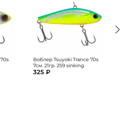
 70s
Воблер Tsuyoki Trance 70s
Вобл
7см. 21гр. 259 sinking
7см. 
325 ₽
375