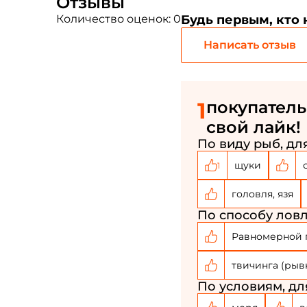
Отзывы
Количество оценок: 0
Будь первым, кто
Написать отзыв
1
покупатель
свой лайк!
По виду рыб, для
щуки
1
головля, язя
По способу ловл
Равномерной 
твичинга (рыв
По условиям, дл