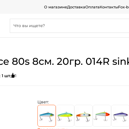
О магазине
Доставка
Оплата
Контакты
Fox-
e 80s 8см. 20гр. 014R sin
:
1 шт
1
Цвет: