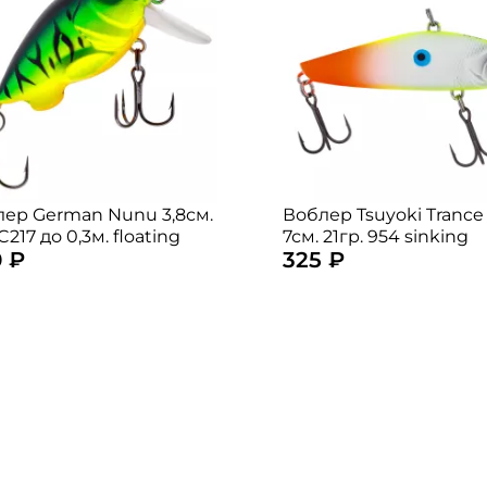
ер German Nunu 3,8см.
Воблер Tsuyoki Trance
C217 до 0,3м. floating
7см. 21гр. 954 sinking
 ₽
325 ₽