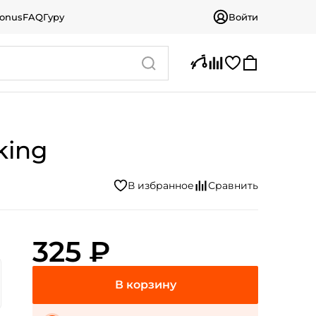
bonus
FAQ
Гуру
Войти
king
325 ₽