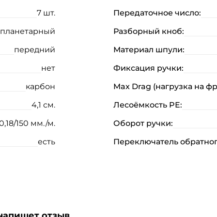
7 шт.
Передаточное число:
планетарный
Разборный кноб:
передний
Материал шпули:
нет
Фиксация ручки:
карбон
Max Drag (нагрузка на ф
4,1 см.
Лесоёмкость PE:
0,18/150 мм./м.
Оборот ручки:
есть
Переключатель обратног
Создать аккаунт
ФИО: *
Email: *
 напишет отзыв