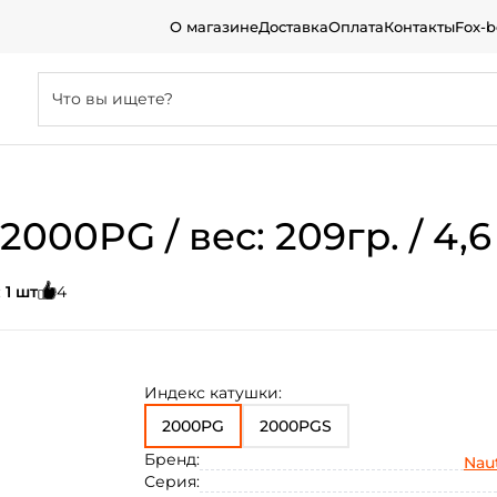
О магазине
Доставка
Оплата
Контакты
Fox-
i 2000PG / вес: 209гр. / 4
:
1 шт
4
Индекс катушки:
2000PG
2000PGS
Бренд:
Naut
Серия: