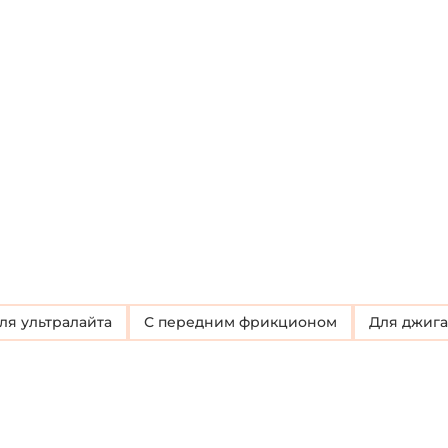
Для ультралайта
с передним фрикционом
Для джига