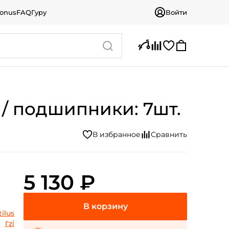
bonus
FAQ
Гуру
Войти
,6 / подшипники: 7шт.
5 130 ₽
ilus
I'zi