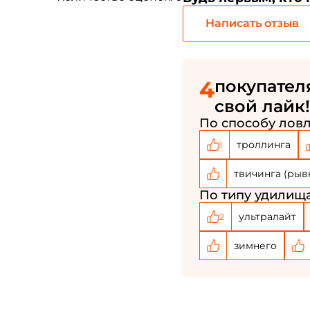
Написать отзыв
4
покупател
свой лайк!
По способу ловл
троллинга
1
твичинга (рыв
По типу удилища
ультралайт
2
зимнего