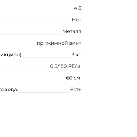
4.6
Нет
Металл
прижимной винт
рикцион):
3 кг.
0,8/150 PE/м.
60 см.
о хода:
Есть