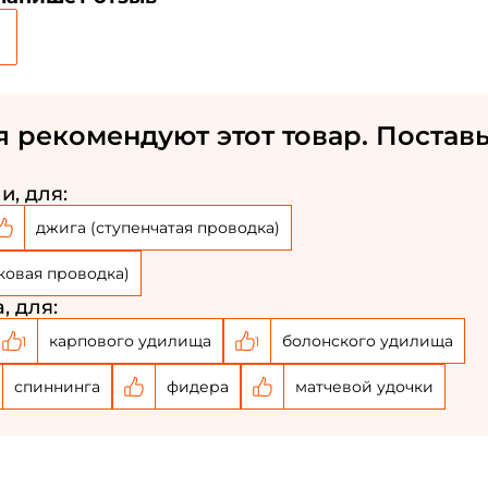
Номер телефона: *
Придумайте пароль: *
я рекомендуют этот товар. Поставь
Повторите пароль: *
и, для:
Заполняя данную форму вы соглашаетесь на
обработку
персональных данных
джига (ступенчатая проводка)
Создать аккаунт
ковая проводка)
У меня уже есть аккаунт
, для:
карпового удилища
болонского удилища
1
1
спиннинга
фидера
матчевой удочки