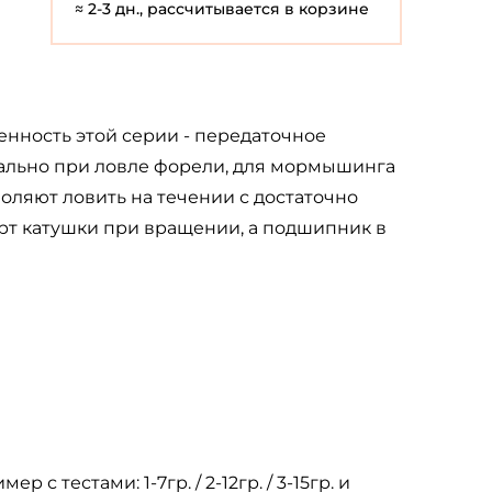
≈ 2-3 дн., рассчитывается в корзине
бенность этой серии - передаточное
туально при ловле форели, для мормышинга
воляют ловить на течении с достаточно
рт катушки при вращении, а подшипник в
 тестами: 1-7гр. / 2-12гр. / 3-15гр. и