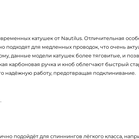
современных катушек от Nautilus. Отличительная осо
чно подходят для медленных проводок, что очень ак
тому, данные модели катушек более тяговитые, и поз
ая карбоновая ручка и кноб облегчают быстрый ста
го надёжную работу, предотвращая подклинивание.
.
но подойдёт для спиннингов лёгкого класса, например с