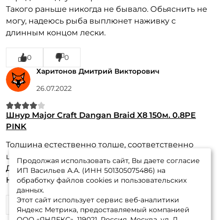
Такого раньше никогда не бывало. Обьяснить не
могу, надеюсь рыба выплюнет наживку с
длинным концом лески.
0
0
Харитонов Дмитрий Викторович
26.07.2022
Шнур Major Craft Dangan Braid X8 150м. 0.8PE
PINK
Толшина естественно толше, соответственно
цене
Продолжая использовать сайт, Вы даете согласие
Достоинства:
Цена
ИП Васильев А.А. (ИНН 501305075486) на
Недостатки:
Быстро пушится
обработку файлов cookies и пользовательских
данных.
Этот сайт использует сервис веб-аналитики
1
8
Яндекс Метрика, предоставляемый компанией
ООО «ЯНДЕКС», 119021, Россия, Москва, ул. Л.