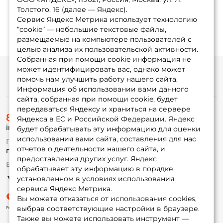
Толстого, 16 (далее — Яндекс).
Сервис Яндекс Метрика использует технологию
“cookie” — небольшие текстовые файлы,
размещаемые на компьютере пользователей с
целью анализа их пользовательской активности.
Собранная при помощи cookie информация не
может идентифицировать вас, однако может
помочь нам улучшить работу нашего сайта.
Информация
Информация об использовании вами данного
сайта, собранная при помощи cookie, будет
передаваться Яндексу и храниться на сервере
О магазине
8 (495) 532-77-88
Доставка
Яндекса в ЕС и Российской Федерации. Яндекс
info@foxfishing.ru
Оплата
будет обрабатывать эту информацию для оценки
Fox-bonus
использования вами сайта, составления для нас
По вопросам с заказом
Гуру
отчетов о деятельности нашего сайта, и
г. Москва,
ул. Плеханова д.7
предоставления других услуг. Яндекс
Ежедневно 10:00 до 20:00
обрабатывает эту информацию в порядке,
Партнерская программа
установленном в условиях использования
сервиса Яндекс Метрика.
Вы можете отказаться от использования cookies,
выбрав соответствующие настройки в браузере.
Также вы можете использовать инструмент —