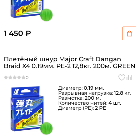
Заполняя данную форму вы соглашаетесь на обработку
персональных данных
Создать аккаунт
1 450 ₽
У меня уже есть аккаунт
Плетёный шнур Major Craft Dangan
Braid X4 0.19мм. PE-2 12,8кг. 200м. GREEN
Диаметр:
0.19 мм.
Разрывная нагрузка:
12.8 кг.
Размотка:
200 м.
Количество нитей:
4 шт.
Диаметр (PE):
2 PE