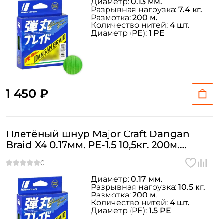
Диаметр:
0.13 мм.
Разрывная нагрузка:
7.4 кг.
Размотка:
200 м.
Количество нитей:
4 шт.
Диаметр (PE):
1 PE
Создать аккаунт
1 450 ₽
ФИО: *
Email: *
Плетёный шнур Major Craft Dangan
Braid X4 0.17мм. PE-1.5 10,5кг. 200м.
GREEN
Номер телефона: *
Диаметр:
0.17 мм.
Придумайте пароль: *
Разрывная нагрузка:
10.5 кг.
Размотка:
200 м.
Количество нитей:
4 шт.
Диаметр (PE):
1.5 PE
Повторите пароль: *