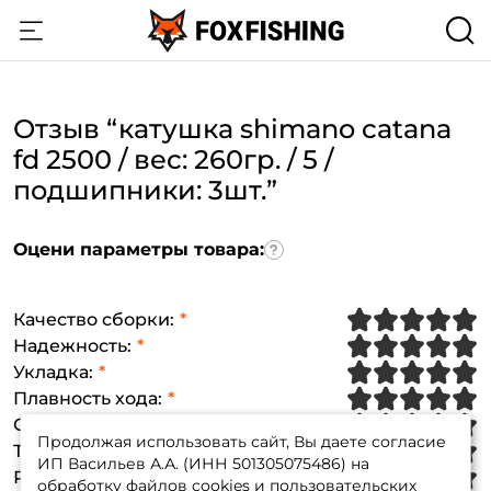
Отзыв “катушка shimano catana
fd 2500 / вес: 260гр. / 5 /
подшипники: 3шт.”
Оцени параметры товара:
Качество сборки
:
Надежность
:
Укладка
:
Плавность хода
:
Создать аккаунт
Сброс петель
:
Продолжая использовать сайт, Вы даете согласие
Тяговые характеристики
:
ИП Васильев А.А. (ИНН 501305075486) на
Работа фрикциона
:
обработку файлов cookies и пользовательских