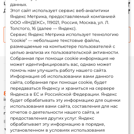
ФИО: *
Шумность
:
данных.
Дизайн
Этот сайт использует сервис веб-аналитики
:
Яндекс Метрика, предоставляемый компанией
Email: *
ООО «ЯНДЕКС», 119021, Россия, Москва, ул. Л.
Толстого, 16 (далее — Яндекс).
Сервис Яндекс Метрика использует технологию
Продолжить
Номер телефона: *
“cookie” — небольшие текстовые файлы,
размещаемые на компьютере пользователей с
целью анализа их пользовательской активности.
Придумайте пароль: *
Собранная при помощи cookie информация не
может идентифицировать вас, однако может
помочь нам улучшить работу нашего сайта.
Информация
Повторите пароль: *
Информация об использовании вами данного
сайта, собранная при помощи cookie, будет
Заполняя данную форму вы соглашаетесь на обработку
передаваться Яндексу и храниться на сервере
О магазине
персональных данных
8 (495) 532-77-88
Доставка
Яндекса в ЕС и Российской Федерации. Яндекс
info@foxfishing.ru
Оплата
будет обрабатывать эту информацию для оценки
Создать аккаунт
Fox-bonus
использования вами сайта, составления для нас
По вопросам с заказом
Гуру
отчетов о деятельности нашего сайта, и
г. Москва,
ул. Плеханова д.7
предоставления других услуг. Яндекс
Ежедневно 10:00 до 20:00
У меня уже есть аккаунт
обрабатывает эту информацию в порядке,
Партнерская программа
установленном в условиях использования