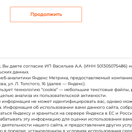
Email: *
Продолжить
Номер телефона: *
Придумайте пароль: *
 Вы даете согласие ИП Васильев А.А. (ИНН 501305075486) н
Повторите пароль: *
ьских данных.
Заполняя данную форму вы соглашаетесь на
 веб-аналитики Яндекс Метрика, предоставляемый компан
обработку
персональных данных
а, ул. Л. Толстого, 16 (далее — Яндекс).
ьзует технологию “cookie” — небольшие текстовые файлы,
магазине
Каталог товаров
Создать аккаунт
целью анализа их пользовательской активности.
ставка
Акции
лата
Новинки
e информация не может идентифицировать вас, однако мож
x-bonus
У меня уже есть аккаунт
Бренды
а. Информация об использовании вами данного сайта, собр
ру
Партнерская программа
нтакты
аться Яндексу и храниться на сервере Яндекса в ЕС и Росс
литика обработки ПД
абатывать эту информацию для оценки использования вами
о деятельности нашего сайта, и предоставления других услу
 в порядке, установленном в условиях использования сер