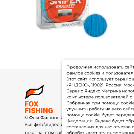
Продолжая использовать сайт,
файлов cookies и пользовател
Этот сайт использует сервис
«ЯНДЕКС», 119021, Россия, Москв
Сервис Яндекс Метрика испол
О 
компьютере пользователей с 
До
Оп
Собранная при помощи cooki
Fo
улучшить работу нашего сайт
Гу
Ко
помощи cookie, будет передав
© ФоксФишинг, 2009-2026
По
Федерации. Яндекс будет обр
Все фото\видео изображения и
составления для нас отчетов 
текст на этом сайте защищены
обрабатывает эту информацию