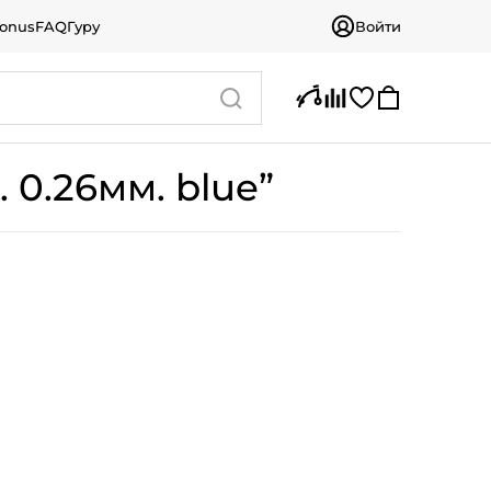
bonus
FAQ
Гуру
Войти
 0.26мм. blue”