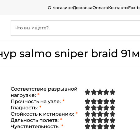
О магазине
Доставка
Оплата
Контакты
Fox-
р salmo sniper braid 91м.
Соответствие разрывной
нагрузке
:
Прочность на узле
:
Гладкость
:
Стойкость к истиранию
:
Создать аккаунт
Дальность полета
:
Чувствительность
:
ФИО: *